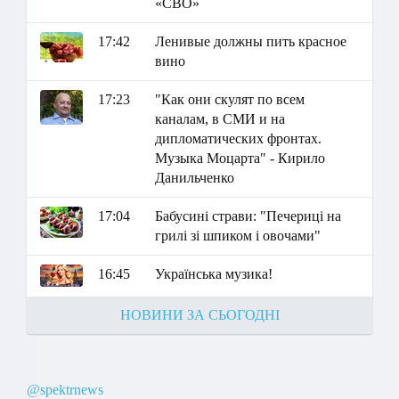
«СВО»
17:42
Ленивые должны пить красное
вино
17:23
"Как они скулят по всем
каналам, в СМИ и на
дипломатических фронтах.
Музыка Моцарта" - Кирило
Данильченко
17:04
Бабусині страви: "Печериці на
грилі зі шпиком і овочами"
16:45
Українська музика!
НОВИНИ ЗА СЬОГОДНІ
@spektrnews