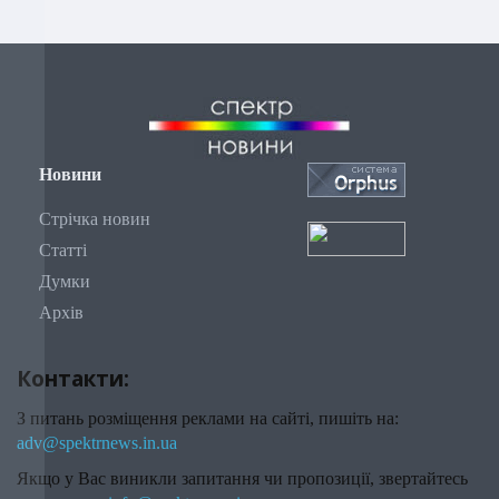
Новини
Стрічка новин
Статті
Думки
Архів
Контакти:
З питань розміщення реклами на сайті, пишіть на:
adv@spektrnews.in.ua
Якщо у Вас виникли запитання чи пропозиції, звертайтесь