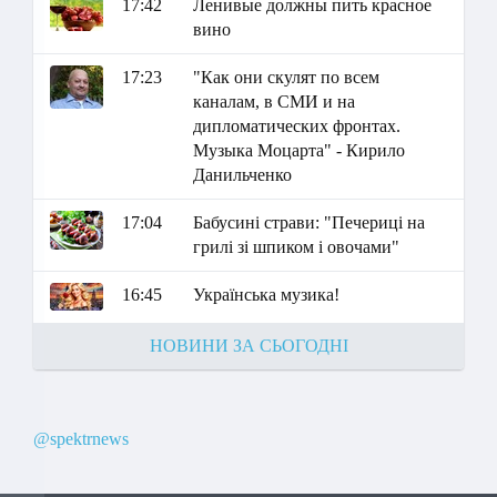
17:42
Ленивые должны пить красное
вино
17:23
"Как они скулят по всем
каналам, в СМИ и на
дипломатических фронтах.
Музыка Моцарта" - Кирило
Данильченко
17:04
Бабусині страви: "Печериці на
грилі зі шпиком і овочами"
16:45
Українська музика!
НОВИНИ ЗА СЬОГОДНІ
@spektrnews