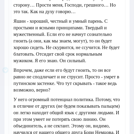
сторону… Прости меня, Господи, грешного… Но
это так. Как на духу говорю…
Яшин - хороший, честный и умный парень. С
простыми и ясными принципами. Твердый и
мужественный. Если его не начнут сознательно
гноить (а они, как мы знаем, могут), то он будет
хорошо сидеть. Не скурвится, не ссучится. Не будет
блатовать. Отсидит свой срок нормальным
мужиком. Я его знаю. Он сильный.
Впрочем, даже если его будут гноить, то он все
равно не сподличает и не струсит. Просто - умрет в
путинском застенке. Что тут скрывать - такое ведь
возможно, верно?
У него огромный потенциал политика. Потому, что
в отличие от других (не будем показывать пальцем)
он легко находит общий язык с другими людьми. И
при этом умеет не потерять свою линию. Он
объединитель, а не сектант. Этому он, видимо,
научился от нашего общего друга Бори Немцова. И