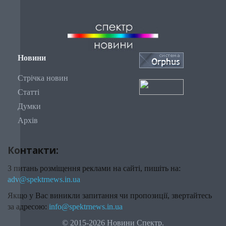
Новини
Стрічка новин
Статті
Думки
Архів
Контакти:
З питань розміщення реклами на сайті, пишіть на:
adv@spektrnews.in.ua
Якщо у Вас виникли запитання чи пропозиції, звертайтесь
за адресою:
info@spektrnews.in.ua
© 2015-2026 Новини Спектр.