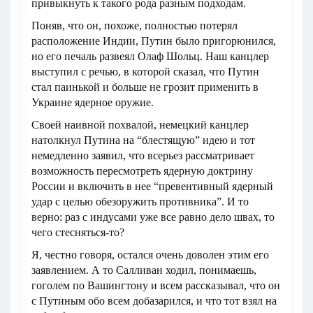
привыкнуть к такого рода разным подходам.
Поняв, что он, похоже, полностью потерял
расположение Индии, Путин было пригорюнился,
но его печаль развеял Олаф Шольц. Наш канцлер
выступил с речью, в которой сказал, что Путин
стал паинькой и больше не грозит применить в
Украине ядерное оружие.
Своей наивной похвалой, немецкий канцлер
натолкнул Путина на “блестящую” идею и тот
немедленно заявил, что всерьез рассматривает
возможность пересмотреть ядерную доктрину
России и включить в нее “превентивный ядерный
удар с целью обезоружить противника”. И то
верно: раз с индусами уже все равно дело швах, то
чего стесняться-то?
Я, честно говоря, остался очень доволен этим его
заявлением. А то Салливан ходил, понимаешь,
гоголем по Вашингтону и всем рассказывал, что он
с Путиным обо всем добазарился, и что тот взял на