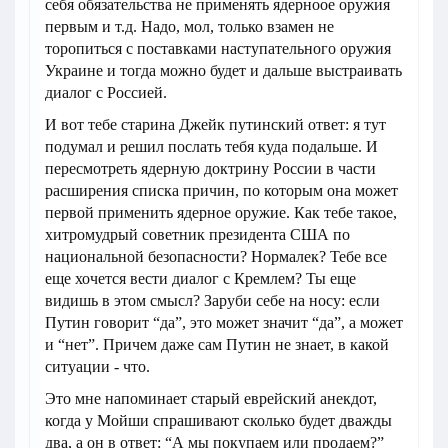
себя обязательства не применять ядерноое оружия
первым и т.д. Надо, мол, только взамен не
торопиться с поставками наступательного оружия
Украине и тогда можно будет и дальше выстраивать
диалог с Россией.
И вот тебе старина Джейк путинский ответ: я тут
подумал и решил послать тебя куда подальше. И
пересмотреть ядерную доктрину России в части
расширения списка причин, по которым она может
первой применить ядерное оружие. Как тебе такое,
хитромудрый советник президента США по
национальной безопасности? Нормалек? Тебе все
еще хочется вести диалог с Кремлем? Ты еще
видишь в этом смысл? Заруби себе на носу: если
Путин говорит “да”, это может значит “да”, а может
и “нет”. Причем даже сам Путин не знает, в какой
ситуации - что.
Это мне напоминает старый еврейский анекдот,
когда у Мойши спрашивают сколько будет дважды
два, а он в ответ: “А мы покупаем или продаем?”