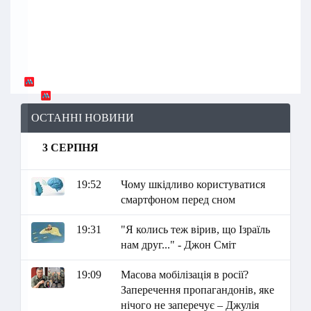
ОСТАННІ НОВИНИ
3 СЕРПНЯ
19:52
Чому шкідливо користуватися
смартфоном перед сном
19:31
"Я колись теж вірив, що Ізраїль
нам друг..." - Джон Сміт
19:09
Масова мобілізація в росії?
Заперечення пропагандонів, яке
нічого не заперечує – Джулія