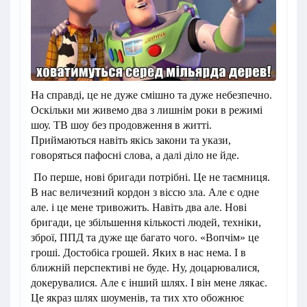
На справді, це не дуже смішно та дуже небезпечно.
Оскільки ми живемо два з лишнім роки в режимі
шоу. ТВ шоу без продовження в житті.
Приймаються навіть якісь закони та укази,
говоряться пафосні слова, а далі діло не йде.
По перше, нові бригади потрібні. Це не таємниця.
В нас величезний кордон з віссю зла. Але є одне
але. і це мене тривожить. Навіть два але. Нові
бригади, це збільшення кількості людей, техніки,
зброї, ППД та дуже ще багато чого. «Вопчім» це
гроші. Достобіса грошей. Яких в нас нема. І в
ближній перспективі не буде. Ну, доцарювалися,
докерувалися. Але є інший шлях. І він мене лякає.
Це якраз шлях шоуменів, та тих хто обожнює