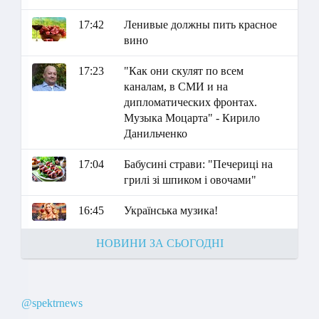
17:42
Ленивые должны пить красное
вино
17:23
"Как они скулят по всем
каналам, в СМИ и на
дипломатических фронтах.
Музыка Моцарта" - Кирило
Данильченко
17:04
Бабусині страви: "Печериці на
грилі зі шпиком і овочами"
16:45
Українська музика!
НОВИНИ ЗА СЬОГОДНІ
@spektrnews