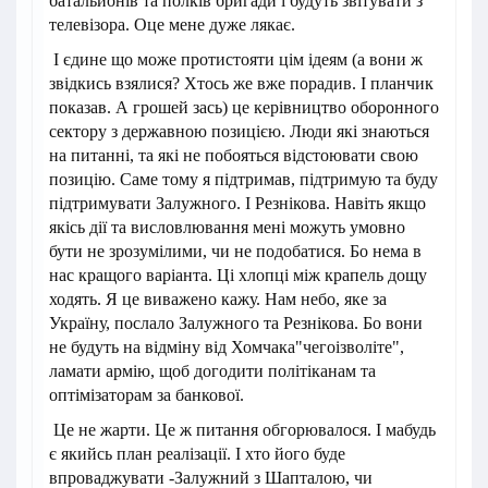
батальйонів та полків бригади і будуть звітувати з
телевізора. Оце мене дуже лякає.
І єдине що може протистояти цім ідеям (а вони ж
звідкись взялися? Хтось же вже порадив. І планчик
показав. А грошей зась) це керівництво оборонного
сектору з державною позицією. Люди які знаються
на питанні, та які не побояться відстоювати свою
позицію. Саме тому я підтримав, підтримую та буду
підтримувати Залужного. І Резнікова. Навіть якщо
якісь дії та висловлювання мені можуть умовно
бути не зрозумілими, чи не подобатися. Бо нема в
нас кращого варіанта. Ці хлопці між крапель дощу
ходять. Я це виважено кажу. Нам небо, яке за
Україну, послало Залужного та Резнікова. Бо вони
не будуть на відміну від Хомчака"чегоізволіте",
ламати армію, щоб догодити політіканам та
оптімізаторам за банкової.
Це не жарти. Це ж питання обгорювалося. І мабудь
є якийсь план реалізації. І хто його буде
впроваджувати -Залужний з Шапталою, чи