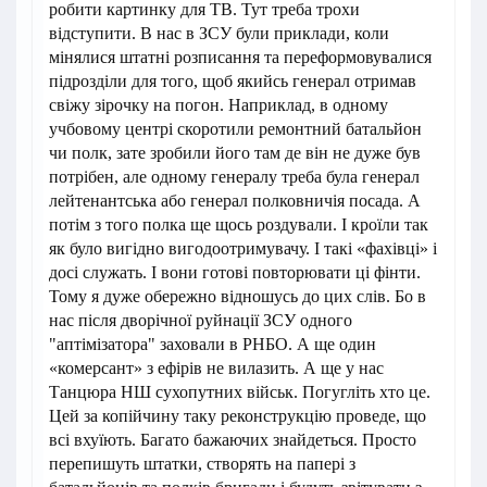
робити картинку для ТВ. Тут треба трохи
відступити. В нас в ЗСУ були приклади, коли
мінялися штатні розписання та переформовувалися
підрозділи для того, щоб якийсь генерал отримав
свіжу зірочку на погон. Наприклад, в одному
учбовому центрі скоротили ремонтний батальйон
чи полк, зате зробили його там де він не дуже був
потрібен, але одному генералу треба була генерал
лейтенантська або генерал полковничія посада. А
потім з того полка ще щось роздували. І кроїли так
як було вигідно вигодоотримувачу. І такі «фахівці» і
досі служать. І вони готові повторювати ці фінти.
Тому я дуже обережно відношусь до цих слів. Бо в
нас після дворічної руйнації ЗСУ одного
"аптімізатора" заховали в РНБО. А ще один
«комерсант» з ефірів не вилазить. А ще у нас
Танцюра НШ сухопутних військ. Погугліть хто це.
Цей за копійчину таку реконструкцію проведе, що
всі вхуїють. Багато бажаючих знайдеться. Просто
перепишуть штатки, створять на папері з