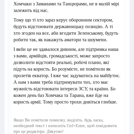
Хомчаки з Заманами та Танцюрами, не в малій мірі
залежить від нас.
Тому що ті хто зараз керує оборонним сектором,
будуть відстоювати державницьку позицію. А ті
хто згоден на все, аби вгодити Зеленському, будуть
робити так, як накажуть аматори та шоумени.
І якби це не здавалося дивним, але підтримка наша
з вами, армійців, громадськості, може запросто
дозволити відстояти реальні, робочі плани, які
підуть на користь. Бо розумієте, не помітили як
пролетів екватор. І вже час задуматись на майбутнє.
А нам з вами треба підтримувати тих, хто має
мужність відстоювати інтереси ЗСУ, та країни. Бо
кожен день баз Хомчака та Тарана, вже йде на
користь армії. Тому просто трохи дивіться глибше.
Якщо Ви помітили помилку, виділіть, будь ласка,
необхідний текст і натисніть Ctrl+Enter, щоб повідомити
про це редактора. Дякуємо!