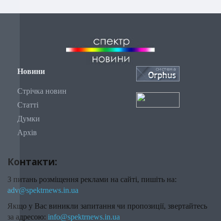
Новини
Стрічка новин
Статті
Думки
Архів
Контакти:
З питань розміщення реклами на сайті, пишіть на:
adv@spektrnews.in.ua
Якщо у Вас виникли запитання чи пропозиції, звертайтесь
за адресою:
info@spektrnews.in.ua