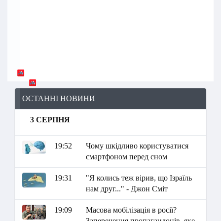
ОСТАННІ НОВИНИ
3 СЕРПНЯ
19:52
Чому шкідливо користуватися
смартфоном перед сном
19:31
"Я колись теж вірив, що Ізраїль
нам друг..." - Джон Сміт
19:09
Масова мобілізація в росії?
Заперечення пропагандонів, яке