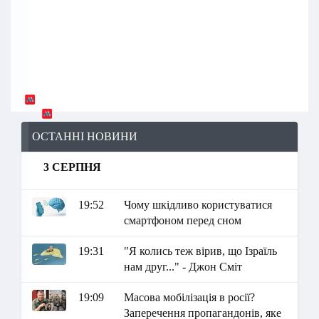
ОСТАННІ НОВИНИ
3 СЕРПНЯ
19:52
Чому шкідливо користуватися
смартфоном перед сном
19:31
"Я колись теж вірив, що Ізраїль
нам друг..." - Джон Сміт
19:09
Масова мобілізація в росії?
Заперечення пропагандонів, яке