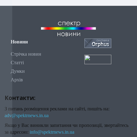
Новини
Стрічка новин
Статті
Думки
Архів
Контакти:
З питань розміщення реклами на сайті, пишіть на:
adv@spektrnews.in.ua
Якщо у Вас виникли запитання чи пропозиції, звертайтесь
за адресою:
info@spektrnews.in.ua