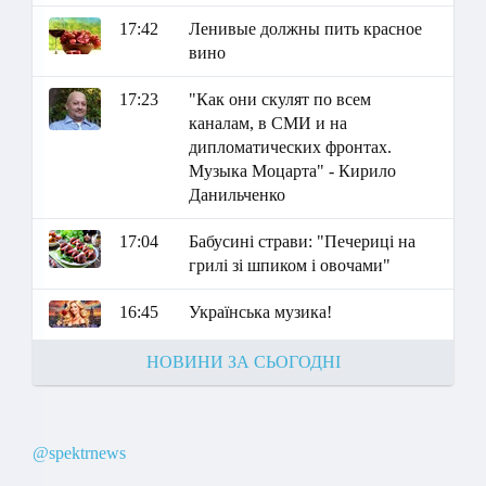
17:42
Ленивые должны пить красное
вино
17:23
"Как они скулят по всем
каналам, в СМИ и на
дипломатических фронтах.
Музыка Моцарта" - Кирило
Данильченко
17:04
Бабусині страви: "Печериці на
грилі зі шпиком і овочами"
16:45
Українська музика!
НОВИНИ ЗА СЬОГОДНІ
@spektrnews