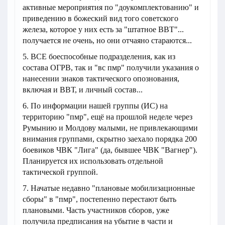
активные мероприятия по "доукомплектованию" и
приведению в божеский вид того советского
железа, которое у них есть за "штатное ВВТ"...
получается не очень, но они отчаяно стараются...
5. ВСЕ боеспособные подразделения, как из
состава ОГРВ, так и "вс пмр" получили указания о
нанесении знаков тактического опознования,
включая и ВВТ, и личный состав...
6. По информации нашей группы (ИС) на
территорию "пмр", ещё на прошлой неделе через
Румынию и Молдову малыми, не привлекающими
внимания группами, скрытно заехало порядка 200
боевиков ЧВК "Лига" (да, бывшее ЧВК "Вагнер").
Планируется их использовать отдельной
тактической группой.
7. Начатые недавно "плановые мобилизационные
сборы" в "пмр", постепенно перестают быть
плановыми. Часть участников сборов, уже
получила предписания на убытие в части и