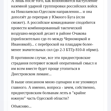
А лишь после того, как возобновится наступление
наземной ударной группировки российских войск
на Николаевско-Одесском направлении... и она
доползёт до переправ у Южного Буга (если
сможет). А российское командование сподобится
провести комбинированный тактический
воздушно-морской десант в районе Очакова
(приблизительно где-то между Черноморкой и
Ивановкой)... с переброской на плацдарм более-
менее значительных сил (до 2-3 БТГр 810-й обрмп).
В противном случае, все эти приднестровские
страдания потеряют всякий оперативный смысл и
им всем вместе будет проще утопиться в
Днестровском лимане...
В выше описанном мною сценарии я не упомянул
главного. А именно, вопроса - зачем, собственно,
приднестровским болванам лезть в "крайне
южную" часть Одесской области?
Объясняю...