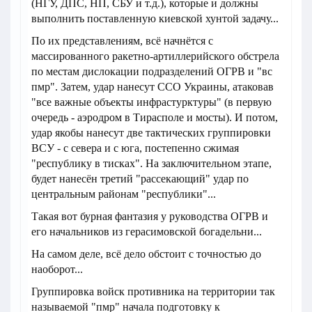
(НГУ, ДПС, НП, СБУ и т.д.), которые и должны
выполнить поставленную киевской хунтой задачу...
По их представлениям, всё начнётся с
массированного ракетно-артиллерийского обстрела
по местам дислокации подразделений ОГРВ и "вс
пмр". Затем, удар нанесут ССО Украины, атаковав
"все важные объекты инфрастурктуры" (в первую
очередь - аэродром в Тирасполе и мосты). И потом,
удар якобы нанесут две тактических группировки
ВСУ - с севера и с юга, постепенно сжимая
"республику в тисках". На заключительном этапе,
будет нанесён третий "рассекающий" удар по
центральным районам "республики"...
Такая вот бурная фантазия у руководства ОГРВ и
его начальников из герасимовской богадельни...
На самом деле, всё дело обстоит с точностью до
наоборот...
Группировка войск противника на территории так
называемой "пмр" начала подготовку к