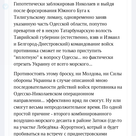
Гипотетически заблокировав Николаев и выйдя
после форсирования Южного Буга к
Тилигульскому лиману, одновременно заняв
указанную часть Одесской области, попутно
превартив её в некую Татарбунарскую волость
Таврийской губернии (естественно, взяв и Измаил
и Белгород-Днестровский) командование войск
противника сможет не только приступить
"вплотную" к вопросу Одессы... но фактически
отрезать Украину от всего морского...
Противостоять этому броску, ни Молдова, ни Силы
обороны Украины в случае описанной мною
последовательности действий войск противника на
Одесско-Николаевском операционном
направлении... эффективно вряд ли смогут. Ну или
смогут весьма непродолжительное время. По одной
простой причине - второго комбинированного
воздушно-морского десанта в районе Затоки (где-то
на участке Лебедёвка -Курортное), котрый и будет
пробиваться на встречу с приднестровскими