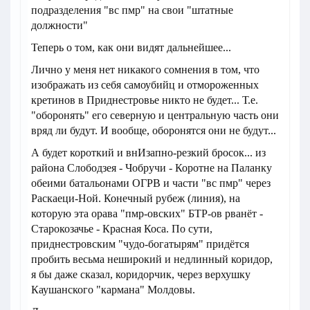
подразделения "вс пмр" на свои "штатные
должности"
Теперь о том, как они видят дальнейшее...
Лично у меня нет никакого сомнения в том, что
изображать из себя самоубийц и отмороженных
кретинов в Приднестровье никто не будет... Т.е.
"оборонять" его северную и центральную часть они
вряд ли будут. И вообще, оборонятся они не будут...
А будет короткий и внИзапно-резкий бросок... из
района Слободзея - Чобручи - Коротне на Паланку
обеими батальонами ОГРВ и части "вс пмр" через
Раскаеци-Ной. Конечный рубеж (линия), на
которую эта орава "пмр-овских" БТР-ов рванёт -
Старокозачье - Красная Коса. По сути,
приднестровским "чудо-богатырям" придётся
пробить весьма неширокий и недлинный коридор,
я бы даже сказал, коридорчик, через верхушку
Каушанского "кармана" Молдовы.