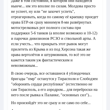
Даже в том состоянии, в котором они находятся
нынче... им это вполне по силам. Молдова просто
не успеет, ну или "не захочет успеть",
отреагировать, когда по самому её краешку проедет
орава БТР-ов сразу минимум 8-ми развёрнутых
мотострелковых рот полного состава при
поддержки 5-6 танков (а вполне возможно и 10-12)
и парочки дивизионов РСЗО и ствольной арты. А
если учесть... что прикрыть этот рывок могут
прилететь из Крыма и из под Херсона такая же
орава вертолётов и штурмовиков, то всё это не
кажется таким уж фантастическим и
невозможным...
В свою очередь, все оставшиеся 4 ублюдочных
бригады "пмр" останутся у Тирасполя и Слободзеи
"оборонять сердце республики" (естественно не
сам Тирасполь, а его аэродром... для переброски на
него после рывка к Паланке, "основных сил")...
Но произойдёт это не сразу и не само по себе...