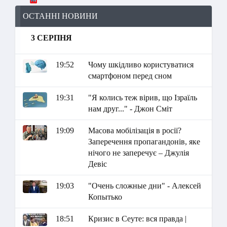
ОСТАННІ НОВИНИ
3 СЕРПНЯ
19:52
Чому шкідливо користуватися
смартфоном перед сном
19:31
"Я колись теж вірив, що Ізраїль
нам друг..." - Джон Сміт
19:09
Масова мобілізація в росії?
Заперечення пропагандонів, яке
нічого не заперечує – Джулія
Девіс
19:03
"Очень сложные дни" - Алексей
Копытько
18:51
Кризис в Сеуте: вся правда |