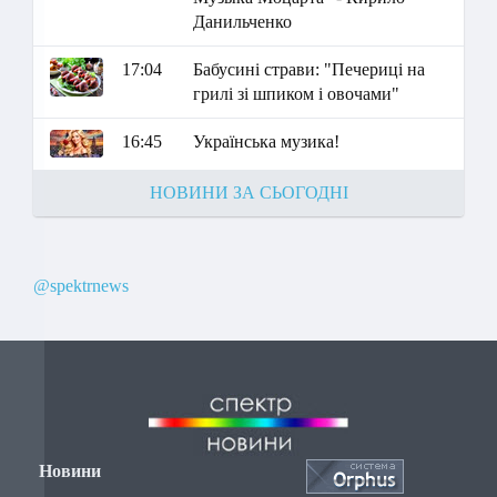
Данильченко
17:04
Бабусині страви: "Печериці на
грилі зі шпиком і овочами"
16:45
Українська музика!
НОВИНИ ЗА СЬОГОДНІ
@spektrnews
Новини