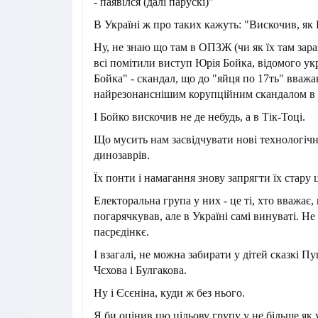
- паявілся (далі парускі)"
В Україні ж про таких кажуть: "Вискочив, як
Ну, не знаю що там в ОПЗЖ (чи як їх там зараз
всі помітили виступ Юрія Бойка, відомого у
Бойка" - скандал, що до "яйця по 17ть" вважа
найрезонанснішим корупційним скандалом в 
І Бойко вискочив не де небудь, а в Тік-Тоці.
Що мусить нам засвідчувати нові технологіч
динозаврів.
Їх понти і намагання знову запрягти їх стару 
Електоральна група у них - це ті, хто вважає
погарячкував, але в Україні самі винуваті. Н
пасрєдінкє.
І взагалі, не можна забирати у дітей сказкі П
Чєхова і Булгакова.
Ну і Єсєніна, куди ж без нього.
Я би оцінив цю цільову групу у не більше як 