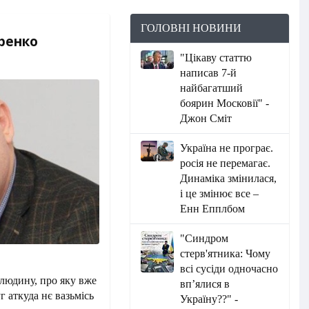
ГОЛОВНІ НОВИНИ
иренко
"Цікаву статтю
написав 7-й
найбагатший
боярин Московії" -
Джон Сміт
Україна не програє.
росія не перемагає.
Динаміка змінилася,
і це змінює все –
Енн Епплбом
"Синдром
стерв'ятника: Чому
всі сусіди одночасно
 людину, про яку вже
вп’ялися в
г аткуда нє вазьмісь
Україну??" -