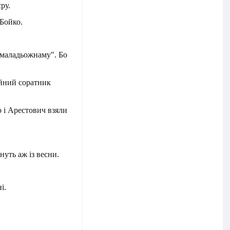
ру.
Бойко.
а маладьожнаму". Бо
ійний соратник
о і Арестович взяли
нуть аж із весни.
і.