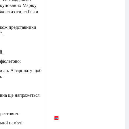
 окупованих Маріку
ко сказати, скільки
акож представники
".
й.
 фіолетово:
росли. А зарплату щоб
ь.
івна ще напряжеться.
Арестович.
ної пам'яті.