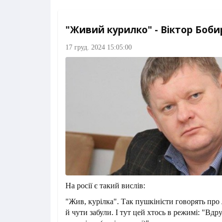
"Живий курилко" - Віктор Боб
17 груд. 2024 15:05:00
На росії є такий вислів:
"Жив, курілка". Так пушкіністи говорять про
й чути забули. І тут цей хтось в режимі: "Вдру