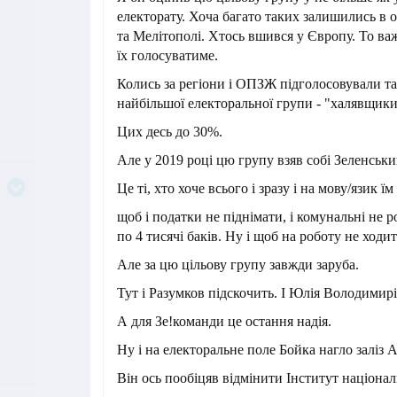
електорату. Хоча багато таких залишились в
та Мелітополі. Хтось вшився у Європу. То важ
їх голосуватиме.
Колись за регіони і ОПЗЖ підголосовували т
найбільшої електоральної групи - "халявщики
Цих десь до 30%.
Але у 2019 році цю групу взяв собі Зеленськи
Це ті, хто хоче всього і зразу і на мову/язик їм
щоб і податки не піднімати, і комунальні не 
по 4 тисячі баків. Ну і щоб на роботу не ходит
Але за цю цільову групу завжди заруба.
Тут і Разумков підскочить. І Юлія Володимир
А для Зе!команди це остання надія.
Ну і на електоральне поле Бойка нагло заліз 
Він ось пообіцяв відмінити Інститут національ