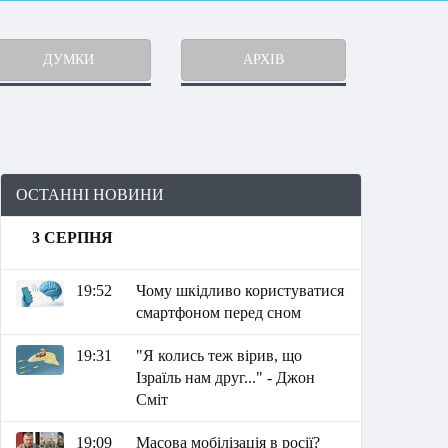
ДУМКИ
АРХІВ
ОСТАННІ НОВИНИ
3 СЕРПНЯ
19:52
Чому шкідливо користуватися
смартфоном перед сном
19:31
"Я колись теж вірив, що
Ізраїль нам друг..." - Джон
Сміт
19:09
Масова мобілізація в росії?