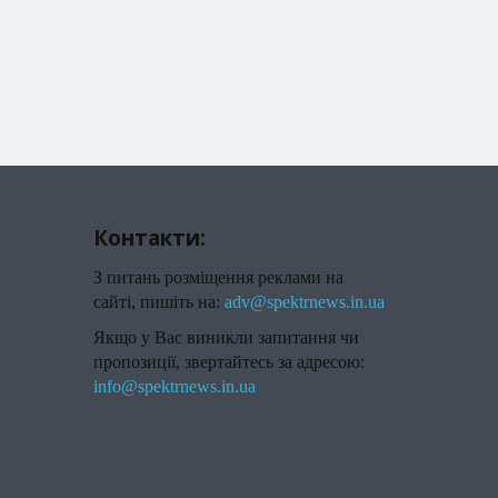
Контакти:
З питань розміщення реклами на
сайті, пишіть на:
adv@spektrnews.in.ua
Якщо у Вас виникли запитання чи
пропозиції, звертайтесь за адресою:
info@spektrnews.in.ua