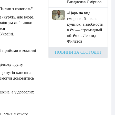
Владислав Смірнов
 Пилип з конопель".
«Царь на вид
) курять, але вчора
сморчок, башка с
країнцям як "вишки
кулачок, а злобности
вся
в ём — агромадный
Україні.
объём» - Леонид
Филатов
ні прийоми в команді
НОВИНИ ЗА СЬОГОДНІ
цільову групу.
, що путін канєшна
е змогли домовитись
ушкіна, а у дорослих
у 15% від усього