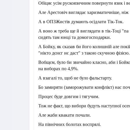
Обіцяє усім рускоязичним повернути язик і вє
Але Арестовіч виглядає харизматичніше, ніж 
А в ОПЗЖистів думають осідлати Тік-Ток.
А воно ж треба ще й виглядати в тік-Тоці "п
сидять там юнці та домогосподарки.
А Бойку, як сказав би його колишній але пок
"нікто дєнєг нє даст" з такою скучною фізією.
Вобщєм, було би звичайно класно, аби і Бойк
на виборах по 4,9%.
А взагалі то, щоб не було фальстарту.
Бо замиряти (заморожувати конфлікт) нас поч
Процес буде довгим і тягучим.
Тож не факт, що вибори будуть наступної осен
Але жаби квакати почали.
На північних болотах воспрялі.