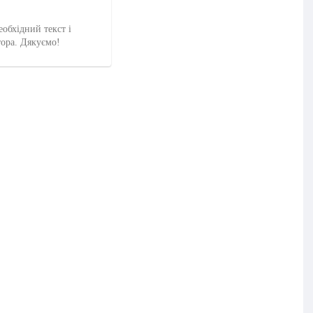
еобхідний текст і
тора. Дякуємо!