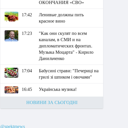
ОКОНЧАНИЯ «СВО»
17:42
Ленивые должны пить
красное вино
17:23
"Как они скулят по всем
каналам, в СМИ и на
дипломатических фронтах.
Музыка Моцарта" - Кирило
Данильченко
17:04
Бабусині страви: "Печериці на
грилі зі шпиком і овочами"
16:45
Українська музика!
НОВИНИ ЗА СЬОГОДНІ
@spektrnews