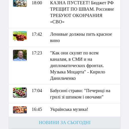
18:00
КАЗНА ПУСТЕЕТ! Бюджет РФ
ТРЕЩИТ ПО ШВАМ. Россияне
ТРЕБУЮТ ОКОНЧАНИЯ
«СВО»
17:42
Ленивые должны пить красное
вино
17:23
"Как они скулят по всем
каналам, в СМИ и на
дипломатических фронтах.
Музыка Моцарта" - Кирило
Данильченко
17:04
Бабусині страви: "Печериці на
грилі зі шпиком і овочами"
16:45
Українська музика!
НОВИНИ ЗА СЬОГОДНІ