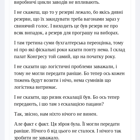
виробничі цикли заводів не впливають.
І не скажеш, що то у резерві лежало, бо якісь дивні
резерви, що їх закидувати треба вагонами зараз у
свинячий голос. І виходить це був резерв не про
всяк випадок, а резерв для програшу на виборах.
І там третина суми бухгалтерська переоцінка, тому
ні про які фіскальні роки казати понту нема. І склад
палат Конгресу той самий, що на початку року.
І не сказати що логістичні проблеми заважали, і
тому не могли передати раніше. Бо тепер ось кожен
тижень будут возити і нічо, нема сумнівів що
логістика витримає.
І не сказати, що ризик ескалації був. Бо ось тепер
передають, і шо там з ескалацією пацани?
Так, звісно, нам ніхто нічого не винен.
Але факт є факт. Ця зброя була. Її могли передати
раніше. Нічого б від цього не сталося. І нічого так
зробити не заважало.