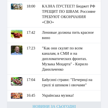
18:00
КАЗНА ПУСТЕЕТ! Бюджет РФ
ТРЕЩИТ ПО ШВАМ. Россияне
ТРЕБУЮТ ОКОНЧАНИЯ
«СВО»
17:42
Ленивые должны пить красное
вино
17:23
"Как они скулят по всем
каналам, в СМИ и на
дипломатических фронтах.
Музыка Моцарта" - Кирило
Данильченко
17:04
Бабусині страви: "Печериці на
грилі зі шпиком і овочами"
16:45
Українська музика!
НОВИНИ ЗА СЬОГОДНІ