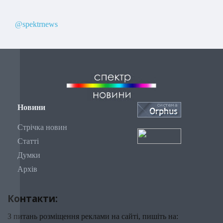
@spektrnews
Новини
Стрічка новин
Статті
Думки
Архів
Контакти:
З питань розміщення реклами на сайті, пишіть на: