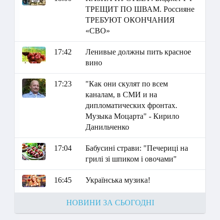
ТРЕЩИТ ПО ШВАМ. Россияне
ТРЕБУЮТ ОКОНЧАНИЯ
«СВО»
17:42
Ленивые должны пить красное
вино
17:23
"Как они скулят по всем
каналам, в СМИ и на
дипломатических фронтах.
Музыка Моцарта" - Кирило
Данильченко
17:04
Бабусині страви: "Печериці на
грилі зі шпиком і овочами"
16:45
Українська музика!
НОВИНИ ЗА СЬОГОДНІ