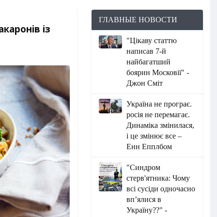
ГЛАВНЫЕ НОВОСТИ
акаронів із
"Цікаву статтю
написав 7-й
найбагатший
боярин Московії" -
Джон Сміт
Україна не програє.
росія не перемагає.
Динаміка змінилася,
і це змінює все –
Енн Епплбом
"Синдром
стерв'ятника: Чому
всі сусіди одночасно
вп’ялися в
Україну??" -