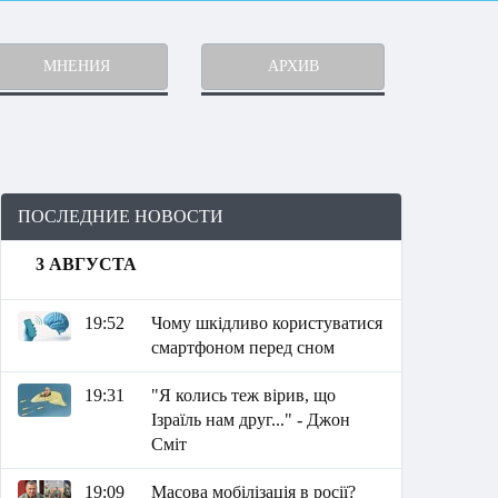
МНЕНИЯ
АРХИВ
ПОСЛЕДНИЕ НОВОСТИ
3 АВГУСТА
19:52
Чому шкідливо користуватися
смартфоном перед сном
19:31
"Я колись теж вірив, що
Ізраїль нам друг..." - Джон
Сміт
19:09
Масова мобілізація в росії?