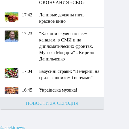
ОКОНЧАНИЯ «СВО»
17:42
Ленивые должны пить
красное вино
17:23
"Как они скулят по всем
каналам, в СМИ и на
дипломатических фронтах.
Музыка Моцарта" - Кирило
Данильченко
17:04
Бабусині страви: "Печериці на
грилі зі шпиком і овочами"
16:45
Українська музика!
НОВОСТИ ЗА СЕГОДНЯ
@spektrnews