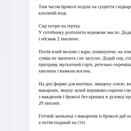
Тим часом броколі поділи на суцвіття і відва
киплячій воді.
Сир потри на тертку.
У сотейнику розтопити вершкове масло. Дод
і обсмаж 2 хвилини.
Потім влий молоко і вари, помішуючи, на пов
суміш не закипить і не загусне. Додай сир, сі
приправу, мускатний горіх, ретельно переміш
хвилини і вимкни вогонь.
На дно форми для випічки, змащену олією, ви
макарони, зверху залий вершково-сирним соу
з макаронів і броколі без кришки в духовці п
20 хвилин.
Готовій запіканці з макаронів із броколі дай 
а потім подавай на стіл