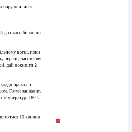
ри пару хвилин у
ай до нього борошно
ільному вогні, поки
ль, перець, часникову
ай, дай покипіти 2
клади броколі і
сом. Готуй запіканку
ри температурі 180°С
настоятися 10 хвилин,