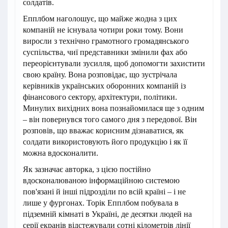
солдатів.
Епплбом наголошує, що майже жодна з цих
компаній не існувала чотири роки тому. Вони
виросли з технічно грамотного громадянського
суспільства, чиї представники змінили фах або
переорієнтували зусилля, щоб допомогти захистити
свою країну. Вона розповідає, що зустрічала
керівників українських оборонних компаній із
фінансового сектору, архітектури, політики.
Минулих вихідних вона познайомилася ще з одним
– він повернувся того самого дня з передової. Він
розповів, що вважає корисним дізнаватися, як
солдати використовують його продукцію і як її
можна вдосконалити.
Як зазначає авторка, з цією постійно
вдосконалюваною інформаційною системою
пов'язані й інші підрозділи по всій країні – і не
лише у фургонах. Торік Епплбом побувала в
підземній кімнаті в Україні, де десятки людей на
серії екранів відстежували сотні кілометрів лінії