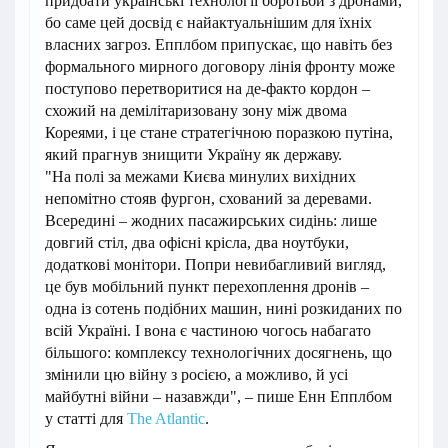
придбати українські технології боротьби з дронами,
бо саме цей досвід є найактуальнішим для їхніх
власних загроз. Епплбом припускає, що навіть без
формального мирного договору лінія фронту може
поступово перетворитися на де-факто кордон –
схожий на демілітаризовану зону між двома
Кореями, і це стане стратегічною поразкою путіна,
який прагнув знищити Україну як державу.
"На полі за межами Києва минулих вихідних
непомітно стояв фургон, схований за деревами.
Всередині – жодних пасажирських сидінь: лише
довгий стіл, два офісні крісла, два ноутбуки,
додаткові монітори. Попри невибагливий вигляд,
це був мобільний пункт перехоплення дронів –
одна із сотень подібних машин, нині розкиданих по
всій Україні. І вона є частиною чогось набагато
більшого: комплексу технологічних досягнень, що
змінили цю війну з росією, а можливо, й усі
майбутні війни – назавжди", – пише Енн Епплбом
у статті для
The Atlantic
.