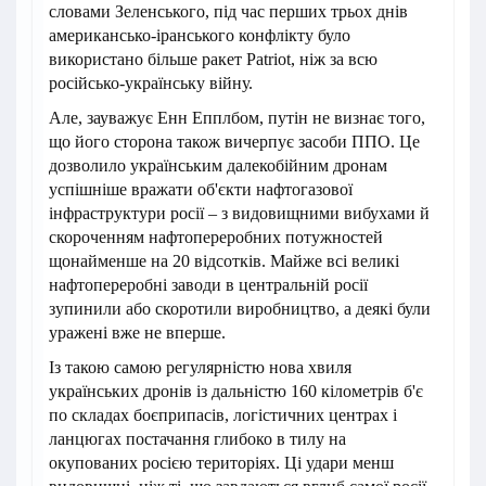
словами Зеленського, під час перших трьох днів
американсько-іранського конфлікту було
використано більше ракет Patriot, ніж за всю
російсько-українську війну.
Але, зауважує Енн Епплбом, путін не визнає того,
що його сторона також вичерпує засоби ППО. Це
дозволило українським далекобійним дронам
успішніше вражати об'єкти нафтогазової
інфраструктури росії – з видовищними вибухами й
скороченням нафтопереробних потужностей
щонайменше на 20 відсотків. Майже всі великі
нафтопереробні заводи в центральній росії
зупинили або скоротили виробництво, а деякі були
уражені вже не вперше.
Із такою самою регулярністю нова хвиля
українських дронів із дальністю 160 кілометрів б'є
по складах боєприпасів, логістичних центрах і
ланцюгах постачання глибоко в тилу на
окупованих росією територіях. Ці удари менш