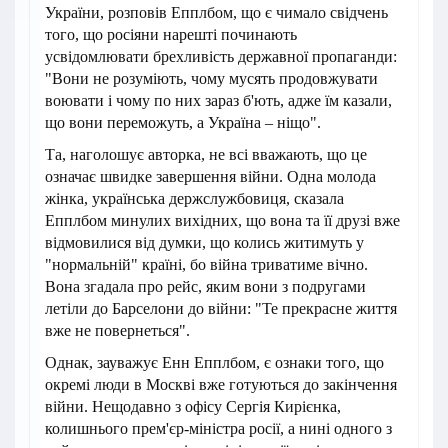
України, розповів Епплбом, що є чимало свідчень
того, що росіяни нарешті починають
усвідомлювати брехливість державної пропаганди:
"Вони не розуміють, чому мусять продовжувати
воювати і чому по них зараз б'ють, адже їм казали,
що вони переможуть, а Україна – ніщо".
Та, наголошує авторка, не всі вважають, що це
означає швидке завершення війни. Одна молода
жінка, українська держслужбовиця, сказала
Епплбом минулих вихідних, що вона та її друзі вже
відмовилися від думки, що колись житимуть у
"нормальній" країні, бо війна триватиме вічно.
Вона згадала про рейс, яким вони з подругами
летіли до Барселони до війни: "Те прекрасне життя
вже не повернеться".
Однак, зауважує Енн Епплбом, є ознаки того, що
окремі люди в Москві вже готуються до закінчення
війни. Нещодавно з офісу Сергія Кирієнка,
колишнього прем'єр-міністра росії, а нині одного з