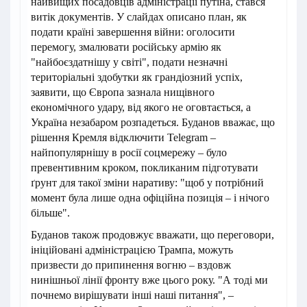
найвищих посадовців адміністрації путіна, стався
витік документів. У слайдах описано план, як
подати країні завершення війни: оголосити
перемогу, змалювати російську армію як
"найбоєздатнішу у світі", подати незначні
територіальні здобутки як грандіозний успіх,
заявити, що Європа зазнала нищівного
економічного удару, від якого не оговтається, а
Україна незабаром розпадеться. Буданов вважає, що
рішення Кремля відключити Telegram –
найпопулярнішу в росії соцмережу – було
превентивним кроком, покликаним підготувати
ґрунт для такої зміни наративу: "щоб у потрібний
момент була лише одна офіційна позиція – і нічого
більше".
Буданов також продовжує вважати, що переговори,
ініційовані адміністрацією Трампа, можуть
призвести до припинення вогню – вздовж
нинішньої лінії фронту вже цього року. "А тоді ми
почнемо вирішувати інші наші питання", –