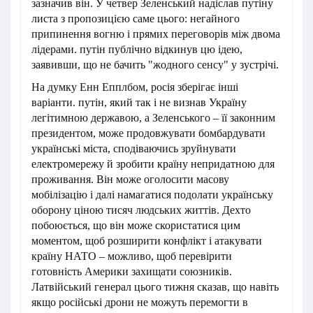
зазначив він. У четвер Зеленський надіслав путіну
листа з пропозицією саме цього: негайного
припинення вогню і прямих переговорів між двома
лідерами. путін публічно відкинув цю ідею,
заявивши, що не бачить "жодного сенсу" у зустрічі.
На думку Енн Епплбом, росія зберігає інші
варіанти. путін, який так і не визнав Україну
легітимною державою, а Зеленського – її законним
президентом, може продовжувати бомбардувати
українські міста, сподіваючись зруйнувати
електромережу й зробити країну непридатною для
проживання. Він може оголосити масову
мобілізацію і далі намагатися подолати українську
оборону ціною тисяч людських життів. Дехто
побоюється, що він може скористатися цим
моментом, щоб розширити конфлікт і атакувати
країну НАТО – можливо, щоб перевірити
готовність Америки захищати союзників.
Латвійський генерал цього тижня сказав, що навіть
якщо російські дрони не можуть перемогти в