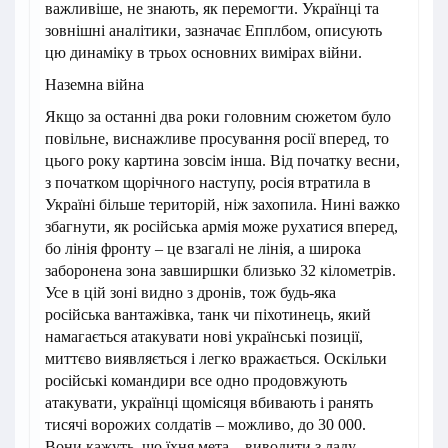
важливіше, не знають, як перемогти. Українці та
зовнішні аналітики, зазначає Епплбом, описують
цю динаміку в трьох основних вимірах війни.
Наземна війна
Якщо за останні два роки головним сюжетом було
повільне, виснажливе просування росії вперед, то
цього року картина зовсім інша. Від початку весни,
з початком щорічного наступу, росія втратила в
Україні більше територій, ніж захопила. Нині важко
збагнути, як російська армія може рухатися вперед,
бо лінія фронту – це взагалі не лінія, а широка
заборонена зона завширшки близько 32 кілометрів.
Усе в цій зоні видно з дронів, тож будь-яка
російська вантажівка, танк чи піхотинець, який
намагається атакувати нові українські позиції,
миттєво виявляється і легко вражається. Оскільки
російські командири все одно продовжують
атакувати, українці щомісяця вбивають і ранять
тисячі ворожих солдатів – можливо, до 30 000.
Вони кажуть, що їхня мета – виводити з ладу