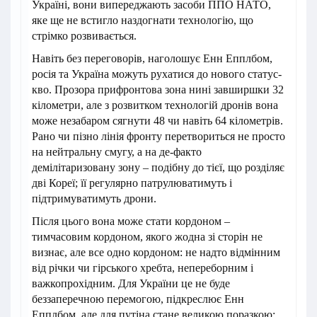
Україні, вони випереджають засоби ППО НАТО,
яке ще не встигло наздогнати технологію, що
стрімко розвивається.
Навіть без переговорів, наголошує Енн Епплбом,
росія та Україна можуть рухатися до нового статус-
кво. Прозора прифронтова зона нині завширшки 32
кілометри, але з розвитком технологій дронів вона
може незабаром сягнути 48 чи навіть 64 кілометрів.
Рано чи пізно лінія фронту перетвориться не просто
на нейтральну смугу, а на де-факто
демілітаризовану зону – подібну до тієї, що розділяє
дві Кореї; її регулярно патрулюватимуть і
підтримуватимуть дрони.
Після цього вона може стати кордоном –
тимчасовим кордоном, якого жодна зі сторін не
визнає, але все одно кордоном: не надто відмінним
від річки чи гірського хребта, непереборним і
важкопрохідним. Для України це не буде
беззаперечною перемогою, підкреслює Енн
Епплбом, але для путіна стане великою поразкою: