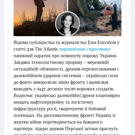
Відома публіцистка та журналістка Енн Епплбом у
статті для The Atlantic
переконливо спростовує
панівний наратив про неминучу поразку України.
Завдяки технологічному прориву – мережевій
ситуаційній обізнаності, дронам-перехоплювачам і
далекобійним ударним системам – українські сили
де-факто заморозили лінію фронту і щомісяця
виводять з ладу десятки тисяч ворожих солдатів.
Водночас українські далекобійні дрони планомірно
нищать нафтопереробну та логістичну
інфраструктуру росії, скорочуючи її бойовий
потенціал. На дипломатичному фронті Україна із
жертви війни перетворюється на бажаного
партнера: лідери держав Перської затоки прагнуть