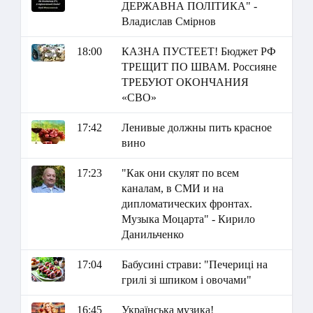
ДЕРЖАВНА ПОЛІТИКА" -
Владислав Смірнов
18:00
КАЗНА ПУСТЕЕТ! Бюджет РФ
ТРЕЩИТ ПО ШВАМ. Россияне
ТРЕБУЮТ ОКОНЧАНИЯ
«СВО»
17:42
Ленивые должны пить красное
вино
17:23
"Как они скулят по всем
каналам, в СМИ и на
дипломатических фронтах.
Музыка Моцарта" - Кирило
Данильченко
17:04
Бабусині страви: "Печериці на
грилі зі шпиком і овочами"
16:45
Українська музика!