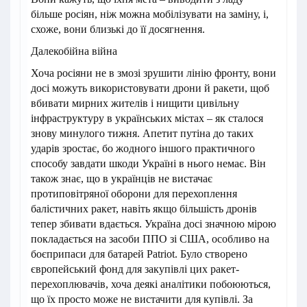
більше росіян, ніж можна мобілізувати на заміну, і,
схоже, вони близькі до її досягнення.
Далекобійна війна
Хоча росіяни не в змозі зрушити лінію фронту, вони
досі можуть використовувати дрони й ракети, щоб
вбивати мирних жителів і нищити цивільну
інфраструктуру в українських містах – як сталося
знову минулого тижня. Апетит путіна до таких
ударів зростає, бо жодного іншого практичного
способу завдати шкоди Україні в нього немає. Він
також знає, що в українців не вистачає
протиповітряної оборони для перехоплення
балістичних ракет, навіть якщо більшість дронів
тепер збивати вдається. Україна досі значною мірою
покладається на засоби ППО зі США, особливо на
боєприпаси для батарей Patriot. Було створено
європейський фонд для закупівлі цих ракет-
перехоплювачів, хоча деякі аналітики побоюються,
що їх просто може не вистачити для купівлі. За