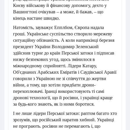
Києву військову й фінансову допомогу, дехто у
Вашингтоні очікував – а може, й бажав, – що
кінець настане швидко.
Натомість, зауважує Епплбом, Європа надала
гроші. Українське суспільство створило мережеву
ситуаційну обізнаність. А коли наприкінці березня
президент України Володимир Зеленський
здійснив турне до країн Перської затоки і підписав
низку безпекових угод, щось змінилося в
міжнародному сприйнятті. Лідери Катару,
Об'єднаних Арабських Еміратів і Саудівської Аравії
говорили з Україною не зі співчуття до жертви
війни, а тому, що хотіли придбати дрони-
перехоплювачі. Іранці використовують ті самі
дронові технології, що й росіяни, і українці краще
за будь-кого знають, як із ними боротися.
І не лише лідери Перської затоки: раптом багато хто
зрозумів, що російський наратив хибний. Українці
не програють. росіяни не перемагають і, що