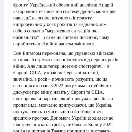
фронту. Український оборонний аналітик Андрій
Загороднюк називає цю систему дронів, моніторів,
навігації на основі штучного інтелекту,
випробуваних у боях роботів та з'єднаних між
собою солдатів "мережевою ситуаційною
обізнаністю" – і саме ця система пояснює, чому
сприйняття цієї війни раптом змінилося.
Енн Епплбом переконана, що українські військові
технології стрімко еволюціонують від перших років
війни. Але лише тепер іноземні спостерігачі – в
Європі, США, у країнах Перської затоки і,
звичайно, в росії – починають розуміти, що ця
еволюція означає. З 2022 року чимало публічних
дискусій про війну, навіть у Європі та США,
відтворювали наратив, який просувала російська
пропаганда, мовчазно припускаючи, що Україна,
поступаючись за чисельністю й озброєнням,
зрештою програє. Допомога Україні зводилася до
відстрочення катастрофи, не більше. Коли у 2025
році адміністрація Трампа припинила постачати