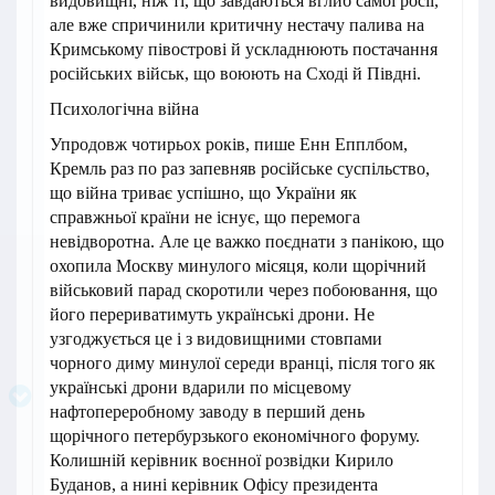
видовищні, ніж ті, що завдаються вглиб самої росії,
але вже спричинили критичну нестачу палива на
Кримському півострові й ускладнюють постачання
російських військ, що воюють на Сході й Півдні.
Психологічна війна
Упродовж чотирьох років, пише Енн Епплбом,
Кремль раз по раз запевняв російське суспільство,
що війна триває успішно, що України як
справжньої країни не існує, що перемога
невідворотна. Але це важко поєднати з панікою, що
охопила Москву минулого місяця, коли щорічний
військовий парад скоротили через побоювання, що
його перериватимуть українські дрони. Не
узгоджується це і з видовищними стовпами
чорного диму минулої середи вранці, після того як
українські дрони вдарили по місцевому
нафтопереробному заводу в перший день
щорічного петербурзького економічного форуму.
Колишній керівник воєнної розвідки Кирило
Буданов, а нині керівник Офісу президента