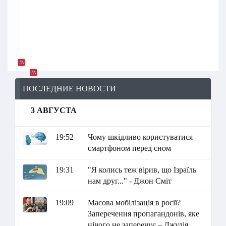
ПОСЛЕДНИЕ НОВОСТИ
3 АВГУСТА
19:52
Чому шкідливо користуватися
смартфоном перед сном
19:31
"Я колись теж вірив, що Ізраїль
нам друг..." - Джон Сміт
19:09
Масова мобілізація в росії?
Заперечення пропагандонів, яке
нічого не заперечує – Джулія