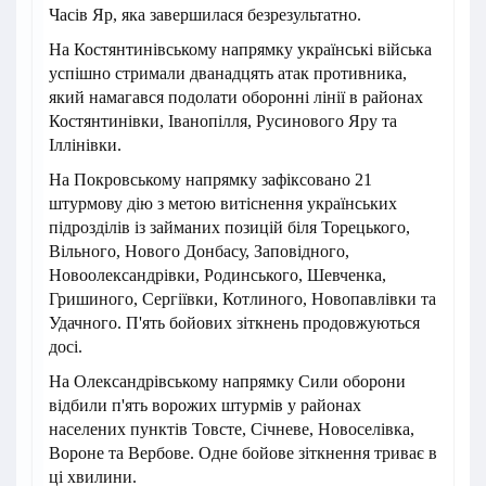
Часів Яр, яка завершилася безрезультатно.
На Костянтинівському напрямку українські війська
успішно стримали дванадцять атак противника,
який намагався подолати оборонні лінії в районах
Костянтинівки, Іванопілля, Русинового Яру та
Іллінівки.
На Покровському напрямку зафіксовано 21
штурмову дію з метою витіснення українських
підрозділів із займаних позицій біля Торецького,
Вільного, Нового Донбасу, Заповідного,
Новоолександрівки, Родинського, Шевченка,
Гришиного, Сергіївки, Котлиного, Новопавлівки та
Удачного. П'ять бойових зіткнень продовжуються
досі.
На Олександрівському напрямку Сили оборони
відбили п'ять ворожих штурмів у районах
населених пунктів Товсте, Січневе, Новоселівка,
Вороне та Вербове. Одне бойове зіткнення триває в
ці хвилини.