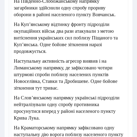
На Південно-Слобожанському напрямку
загарбники здійснили одну спробу прориву
оборони в районі населеного пункту Вовчанськ.
На Куп’янському відтинку фронту підрозділи
окупаційних військ два рази атакували з метою
витіснення українських сил поблизу Піщаного та
Куп’янська. Одне бойове зіткнення наразі
продовжується.
Наступальну активність агресор виявив і на
Лиманському напрямку, де зафіксовано чотири
штурмові спроби поблизу населених пунктів
Новоселівка, Ставки та Дробишеве. Одне бойове
зіткнення тут триває.
На Слов’янському напрямку українські підрозділи
нейтралізували одну спробу противника
просунутися вперед у районі населеного пункту
Крива Лука.
На Краматорському напрямку зафіксовано одну
наступальну дію ворога поблизу населеного пункту