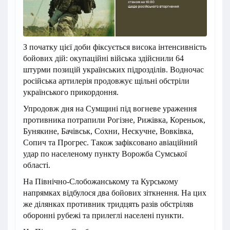
З початку цієї доби фіксується висока інтенсивність
бойових дій: окупаційні війська здійснили 64
штурми позицій українських підрозділів. Водночас
російська артилерія продовжує щільні обстріли
українського прикордоння.
Упродовж дня на Сумщині під вогневе ураження
противника потрапили Рогізне, Рижівка, Кореньок,
Бунякине, Бачівськ, Сохни, Нескучне, Вовківка,
Сопич та Прогрес. Також зафіксовано авіаційний
удар по населеному пункту Ворожба Сумської
області.
На Північно-Слобожанському та Курському
напрямках відбулося два бойових зіткнення. На цих
же ділянках противник тридцять разів обстріляв
оборонні рубежі та прилеглі населені пункти.