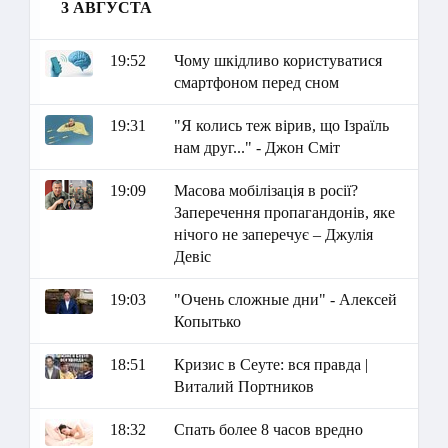
3 АВГУСТА
19:52
Чому шкідливо користуватися
смартфоном перед сном
19:31
"Я колись теж вірив, що Ізраїль
нам друг..." - Джон Сміт
19:09
Масова мобілізація в росії?
Заперечення пропагандонів, яке
нічого не заперечує – Джулія
Девіс
19:03
"Очень сложные дни" - Алексей
Копытько
18:51
Кризис в Сеуте: вся правда |
Виталий Портников
18:32
Спать более 8 часов вредно