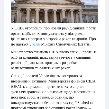
У США оголосили про новий раунд санкцій проти
організацій, яких звинувачують у підтримці
іранських програм з розробки ракет та дронів. Про
це йдеться у
заяві
Мінфіну Сполучених Штатів.
Міністерство фінансів США ввело санкції проти 10
осіб та компаній, яких звинувачують у сприянні
реалізації іранських програм з розробки
безпілотників та балістичних ракет.
Санкції, введені Управлінням контролю за
іноземними активами Міністерства фінансів США
(OFAC), спрямовані проти тих, «хто сприяє
зусиллям іранських військових щодо забезпечення
поставок зброї, а також сировини, що
використовується в безпілотниках серії Shahed та
програмі створення балістичних ракет Ірану», –