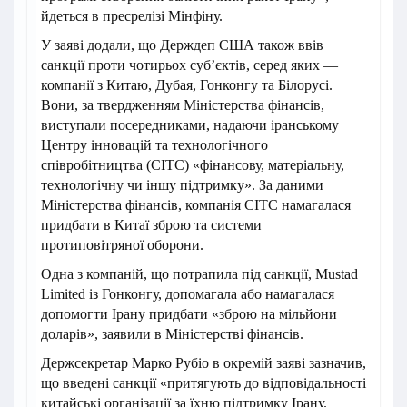
йдеться в пресрелізі Мінфіну.
У заяві додали, що Держдеп США також ввів
санкції проти чотирьох суб’єктів, серед яких —
компанії з Китаю, Дубая, Гонконгу та Білорусі.
Вони, за твердженням Міністерства фінансів,
виступали посередниками, надаючи іранському
Центру інновацій та технологічного
співробітництва (CITC) «фінансову, матеріальну,
технологічну чи іншу підтримку». За даними
Міністерства фінансів, компанія CITC намагалася
придбати в Китаї зброю та системи
протиповітряної оборони.
Одна з компаній, що потрапила під санкції, Mustad
Limited із Гонконгу, допомагала або намагалася
допомогти Ірану придбати «зброю на мільйони
доларів», заявили в Міністерстві фінансів.
Держсекретар Марко Рубіо в окремій заяві зазначив,
що введені санкції «притягують до відповідальності
китайські організації за їхню підтримку Ірану.