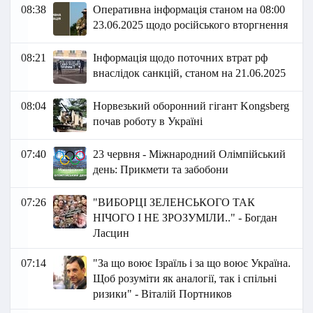
08:38
Оперативна інформація станом на 08:00
23.06.2025 щодо російського вторгнення
08:21
Інформація щодо поточних втрат рф
внаслідок санкцій, станом на 21.06.2025
08:04
Норвезький оборонний гігант Kongsberg
почав роботу в Україні
07:40
23 червня - Міжнародний Олімпійський
день: Прикмети та забобони
07:26
"ВИБОРЦІ ЗЕЛЕНСЬКОГО ТАК
НІЧОГО І НЕ ЗРОЗУМІЛИ.." - Богдан
Ласцин
07:14
"За що воює Ізраїль і за що воює Україна.
Щоб розуміти як аналогії, так і спільні
ризики" - Віталій Портников