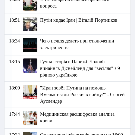
вопроса
18:51
Путін кидає Іран | Віталій Портников
18:34
Чего нельзя делать при отключении
электричества
18:15
Гучна історія в Парижі. Чоловік
винайняв Діснейленд для "весілля" з 9-
річною українкою
18:00
"Иран зовёт Путина на помощь.
Вмешается ли Россия в войну?" - Сергей
Ауслендер
17:44
Медицинская расшифровка анализа
крови
17:23
Оперативна інформація станом на 16:00