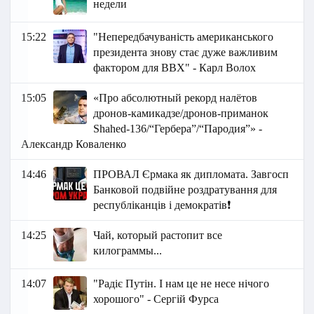
недели
15:22
"Непередбачуваність американського
президента знову стає дуже важливим
фактором для ВВХ" - Карл Волох
15:05
«Про абсолютный рекорд налётов
дронов-камикадзе/дронов-приманок
Shahed-136/“Гербера”/“Пародия”» -
Александр Коваленко
14:46
ПРОВАЛ Єрмака як дипломата. Завгосп
Банковой подвійне роздратування для
республіканців і демократів❗
14:25
Чай, который растопит все
килограммы...
14:07
"Радіє Путін. І нам це не несе нічого
хорошого" - Сергій Фурса