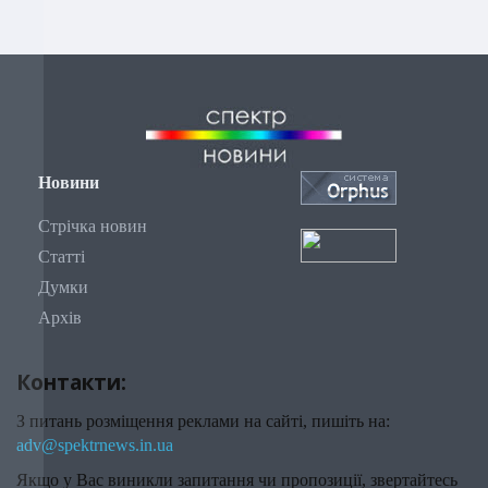
Новини
Стрічка новин
Статті
Думки
Архів
Контакти:
З питань розміщення реклами на сайті, пишіть на:
adv@spektrnews.in.ua
Якщо у Вас виникли запитання чи пропозиції, звертайтесь