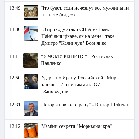
13:49
Что будет, если исчезнут все мужчины на
планете (видео)
13:30
"З приводу атаки США на Іран.
Найбільш цікаве, як на мене - таке" -
Дмитро "Калинчук" Вовнянко
13:11
"У ЧОМУ РІЗНИЦЯ" - Ростислав
Павленко
12:50
Удары по Ирану. Российский "Мир
танков". Итоги саммита G7 –
"Заповедник"
12:31
"Історія навколо Ірану" - Віктор Шлінчак
12:12
Маміни секрети "Морквяна ікра"