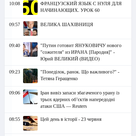
10:08
ФРАНЦУЗСКИЙ ЯЗЫК C НУЛЯ ДЛЯ
НАЧИНАЮЩИХ. УРОК 60
09:57
ВЕЛИКА ШАХІВНИЦЯ
09:40
"Путин готовит ЯНУКОВИЧУ нового
"сожителя" из ИРАНА [Пародия]" -
Юрий ВЕЛИКИЙ (ВИДЕО)
09:23
"Понеділок, ранок. Що важливого?" -
Тетяна Геращенко
09:06
Іран вивіз запаси збагаченого урану із
трьох ядерних об’єктів напередодні
атаки США — Reuters
08:55
Цей день в історії - 23 червня