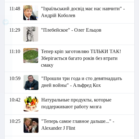
11:48
"Ізраїльський досвід має нас навчити" -
Андрій Коболев
11:29
"Плебейское" - Олег Ельцов
11:10
Тепер кріп заготовляю ТІЛЬКИ ТАК!
Зберігається багато років без втрати
смаку
10:59
"Прошли три года и сто девятнадцать
дней войны" - Альфред Кох
10:42
Натуральные продукты, которые
поддерживают работу мозга
10:25
"Теперь самое главное дальше..." -
Аlexander J Flint