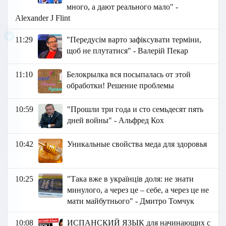
много, а дают реального мало" -
Аlexander J Flint
11:29
"Передусім варто зафіксувати терміни,
щоб не плутатися" - Валерій Пекар
11:10
Белокрылка вся посыпалась от этой
обработки! Решение проблемы
10:59
"Прошли три года и сто семьдесят пять
дней войны" - Альфред Кох
10:42
Уникальные свойства меда для здоровья
10:25
"Така вже в українців доля: не знати
минулого, а через це – себе, а через це не
мати майбутнього" - Дмитро Томчук
10:08
ИСПАНСКИЙ ЯЗЫК для начинающих с