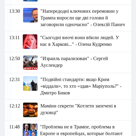
13:30
"Напередодні ключових перемовин у
Трампа виросли ще дві голови й
заговорили одночасно" - Олексій Панич
13:11
"Сьогодні вночі вони вбили людей. У
нас в Харкові..." - Олена Кудренко
12:50
"Израиль парализован" - Сергей
Ауслендер
12:31
"Подвійні стандарти: якщо Крим
«віддали», то хто «здав» Маріуполь?" -
Дмитро Биков
12:12
Маміни секрети "Котлети запечені в
духовці"
11:48
"Проблема не в Трампе, проблема в
Европе и европейцах, которые болтают