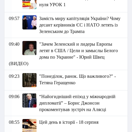
нуля УРОК 1
09:57
Замість миру капітуляція України? Чому
десант керівників ЄС і НАТО летять із
Зеленським до Трампа
09:40
"Зачем Зеленский и лидеры Европы
летят в США / Цели и замыслы Белого
дома по Украине" - Юрий Швец
(ВИДЕО)
09:23
"Понеділок, ранок. Що важливого?" -
Тетяна Геращенко
09:06
“Найогидніший епізод у міжнародній
дипломатії” – Борис Джонсон
прокоментував зустріч на Алясці
08:55
Цей день в історії - 18 серпня