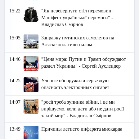
15:22
"Як перевернути стіл перемовин:
Маніфест української перемоги" -
Владислав Смірнов
15:05
Заправку путинских самолетов на
Аляске оплатили налом
14:46
"Цена мира: Путин и Трамп обсуждают
раздел Украины" - Сергей Ауслендер
14:25
Ученые обнаружили серьезную
опасность электронных сигарет
14:07
"росії треба зупинка війни, і це ми
вирішуємо, коли дати або не дати росії
такий мир" - Владислав Смірнов
13:49
Причины летнего инфаркта миокарда