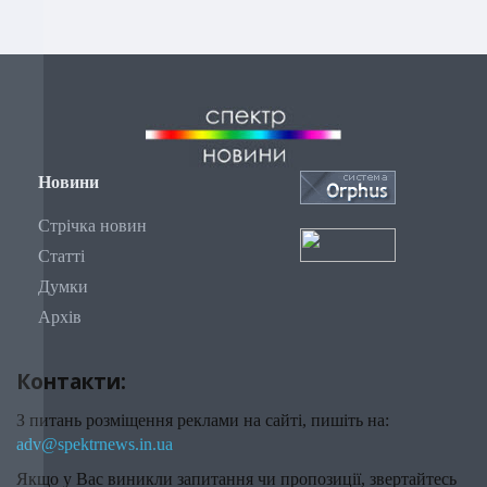
Новини
Стрічка новин
Статті
Думки
Архів
Контакти:
З питань розміщення реклами на сайті, пишіть на:
adv@spektrnews.in.ua
Якщо у Вас виникли запитання чи пропозиції, звертайтесь