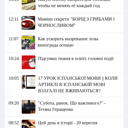
чтобы не менять её каждый год
12:11
Маміни секрети "БОРЩ З ГРИБАМИ І
ЧОРНОСЛИВОМ"
11:07
Как ускорить вызревание лозы
винограда осенью
10:24
Підсумки тижня в освіті: головні події
10:05
17 УРОК ІСПАНСЬКОЇ МОВИ || КОЛИ
АРТИКЛІ В ІСПАНСЬКІЙ МОВІ
ВЗАГАЛІ НЕ ВЖИВАЮТЬСЯ?
09:20
"Субота, ранок. Що важливого?" -
Тетяна Геращенко
08:52
Цей день в історії - 20 вересня