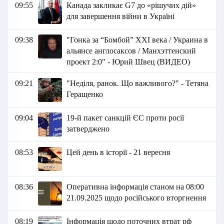
09:55
Канада закликає G7 до «рішучих дій»
для завершення війни в Україні
09:38
"Гонка за “Бомбой” ХХI века / Украина в
альянсе англосаксов / Манхэттенский
проект 2:0" - Юрий Швец (ВИДЕО)
09:21
"Неділя, ранок. Що важливого?" - Тетяна
Геращенко
09:04
19-й пакет санкцій ЄС проти росії
затверджено
08:53
Цей день в історії - 21 вересня
08:36
Оперативна інформація станом на 08:00
21.09.2025 щодо російського вторгнення
08:19
Інформація щодо поточних втрат рф