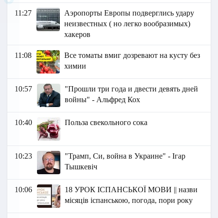
11:27
Аэропорты Европы подверглись удару
неизвестных ( но легко вообразимых)
хакеров
11:08
Все томаты вмиг дозревают на кусту без
химии
10:57
"Прошли три года и двести девять дней
войны" - Альфред Кох
10:40
Польза свекольного сока
10:23
"Трамп, Си, война в Украине" - Ігар
Тышкевіч
10:06
18 УРОК ІСПАНСЬКОЇ МОВИ || назви
місяців іспанською, погода, пори року