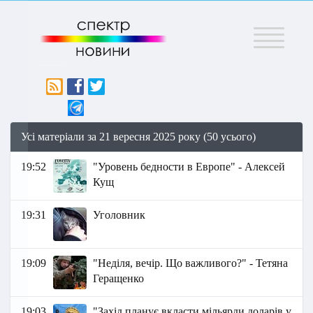
Меню
Усі матеріали за 21 вересня 2025 року (50 усього)
19:52
"Уровень бедности в Европе" - Алексей
Кущ
19:31
Уголовник
19:09
"Неділя, вечір. Що важливого?" - Тетяна
Геращенко
19:03
"Захід планує вкласти мільярди доларів у