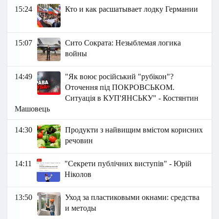
15:24
Кто и как расшатывает лодку Германии
15:07
Сито Сократа: Незыблемая логика
войны
14:49
"Як воює російський "рубікон"?
Оточення під ПОКРОВСЬКОМ.
Ситуація в КУП'ЯНСЬКУ" - Костянтин
Машовець
14:30
Продукти з найвищим вмістом корисних
речовин
14:11
"Секрети публічних виступів" - Юрій
Ніколов
13:50
Уход за пластиковыми окнами: средства
и методы