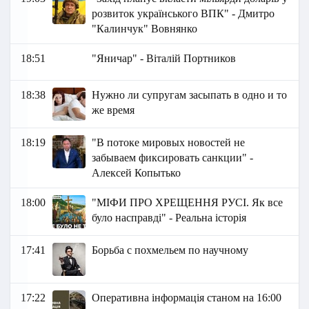
розвиток українського ВПК" - Дмитро
"Калинчук" Вовнянко
18:51
"Яничар" - Віталій Портников
18:38
Нужно ли супругам засыпать в одно и то
же время
18:19
"В потоке мировых новостей не
забываем фиксировать санкции" -
Алексей Копытько
18:00
"МІФИ ПРО ХРЕЩЕННЯ РУСІ. Як все
було насправді" - Реальна історія
17:41
Борьба с похмельем по научному
17:22
Оперативна інформація станом на 16:00