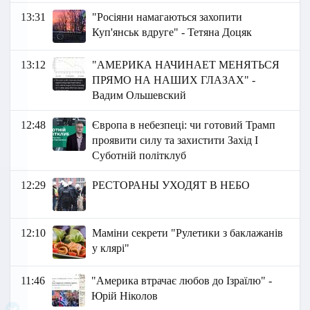
13:31
"Росіяни намагаються захопити
Куп'янськ вдруге" - Тетяна Доцяк
13:12
"АМЕРИКА НАЧИНАЕТ МЕНЯТЬСЯ
ПРЯМО НА НАШИХ ГЛАЗАХ" -
Вадим Ольшевский
12:48
Європа в небезпеці: чи готовий Трамп
проявити силу та захистити Захід І
Суботній політклуб
12:29
РЕСТОРАНЫ УХОДЯТ В НЕБО
12:10
Маміни секрети "Рулетики з баклажанів
у клярі"
11:46
"Америка втрачає любов до Ізраїлю" -
Юрій Ніколов