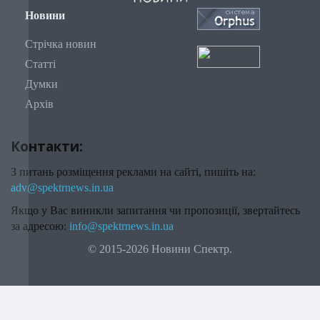
Новини
Стрічка новин
Статті
Думки
Архів
Контакти:
З питань розміщення реклами на сайті, пишіть на:
adv@spektrnews.in.ua
Якщо у Вас виникли запитання чи пропозиції, звертайтесь
за адресою:
info@spektrnews.in.ua
© 2015-2026 Новини Спектр.