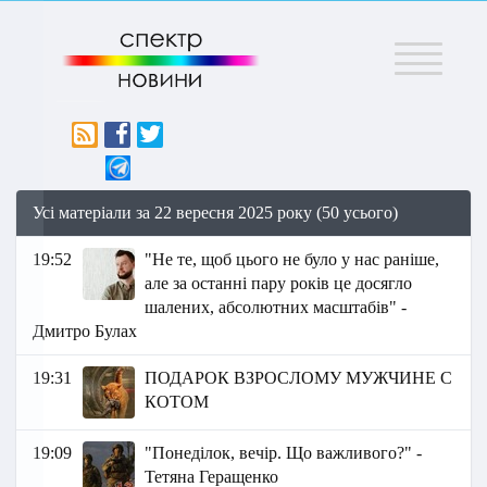
Меню
Усі матеріали за 22 вересня 2025 року (50 усього)
19:52
"Не те, щоб цього не було у нас раніше,
але за останні пару років це досягло
шалених, абсолютних масштабів" -
Дмитро Булах
19:31
ПОДAPOК ВЗPOСЛOМУ МУЖЧИНE C
КOТОМ
19:09
"Понеділок, вечір. Що важливого?" -
Тетяна Геращенко