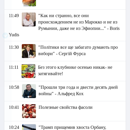
11:49
"Как ни странно, все они
происхождением не из Марокко и не из
Румынии, даже не из Эфиопии..." - Boris
Yudis
11:30
"Політики все ще забагато думають про
вибори" - Сергій Фурса
11:11
Без этого клубнике осенью никак- не
затягивайте!
10:58
"Прошли три года и двести десять дней
войны" - Альфред Кох
10:41
Полезные свойства фасоли
10:24
"Трамп прищемив хвоста Орбану,