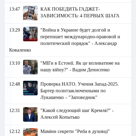
13:47
КАК ПОБЕДИТЬ ГАДЖЕТ-
ЗАВИСИМОСТЬ: 4 ПЕРВЫХ ШАГА
13:29
"Война в Украине будет долгой и
перепишет международно-правовой и
политический порядок" - Александр
Коваленко
13:10
"МІГи в Естонії. Як це впливатиме на
нашу війну?" - Вадим Денисенко
12:48
Проверка НАТО. Учения Запад-2025.
Бартер политзаключенными по
Лукашенко – "Заповедник"
12:31
"Какой следующий шаг Кремля?" -
Алексей Копытько
12:12
Маміни секрети "Риба в духовці"