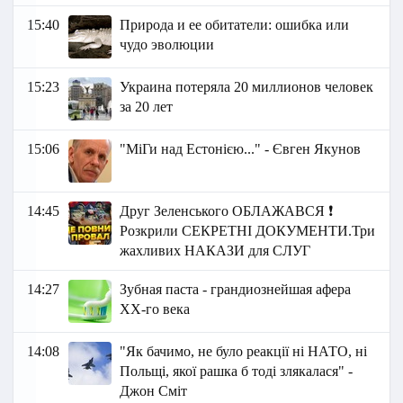
15:40
Природа и ее обитатели: ошибка или
чудо эволюции
15:23
Украина потеряла 20 миллионов человек
за 20 лет
15:06
"МіГи над Естонією..." - Євген Якунов
14:45
Друг Зеленського ОБЛАЖАВСЯ ❗
Розкрили СЕКРЕТНІ ДОКУМЕНТИ.Три
жахливих НАКАЗИ для СЛУГ
14:27
Зубная паста - грандиознейшая афера
XX-го века
14:08
"Як бачимо, не було реакції ні НАТО, ні
Польщі, якої рашка б тоді злякалася" -
Джон Сміт