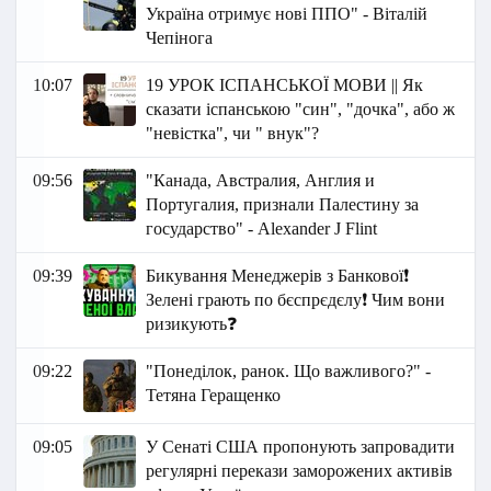
Україна отримує нові ППО" - Віталій
Чепінога
10:07
19 УРОК ІСПАНСЬКОЇ МОВИ || Як
сказати іспанською "син", "дочка", або ж
"невістка", чи " внук"?
09:56
"Канада, Австралия, Англия и
Португалия, признали Палестину за
государство" - Аlexander J Flint
09:39
Бикування Менеджерів з Банкової❗
Зелені грають по бєспрєдєлу❗ Чим вони
ризикують❓
09:22
"Понеділок, ранок. Що важливого?" -
Тетяна Геращенко
09:05
У Сенаті США пропонують запровадити
регулярні перекази заморожених активів