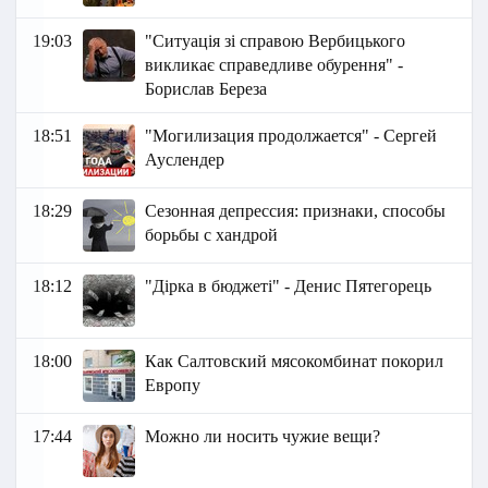
19:03
"Ситуація зі справою Вербицького
викликає справедливе обурення" -
Борислав Береза
18:51
"Могилизация продолжается" - Сергей
Ауслендер
18:29
Сезонная депрессия: признаки, способы
борьбы с хандрой
18:12
"Дірка в бюджеті" - Денис Пятегорець
18:00
Как Салтовский мясокомбинат покорил
Европу
17:44
Можно ли носить чужие вещи?