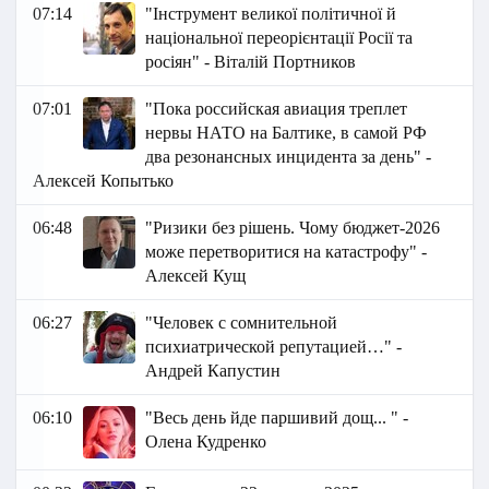
07:14
"Інструмент великої політичної й
національної переорієнтації Росії та
росіян" - Віталій Портников
07:01
"Пока российская авиация треплет
нервы НАТО на Балтике, в самой РФ
два резонансных инцидента за день" -
Алексей Копытько
06:48
"Ризики без рішень. Чому бюджет-2026
може перетворитися на катастрофу" -
Алексей Кущ
06:27
"Человек с сомнительной
психиатрической репутацией…" -
Андрей Капустин
06:10
"Весь день йде паршивий дощ... " -
Олена Кудренко