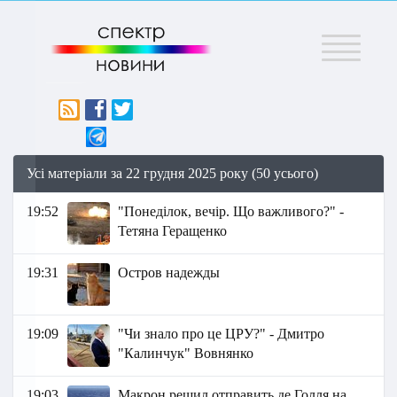
Меню
Усі матеріали за 22 грудня 2025 року (50 усього)
19:52
"Понеділок, вечір. Що важливого?" -
Тетяна Геращенко
19:31
Остров надежды
19:09
"Чи знало про це ЦРУ?" - Дмитро
"Калинчук" Вовнянко
19:03
Макрон решил отправить де Голля на