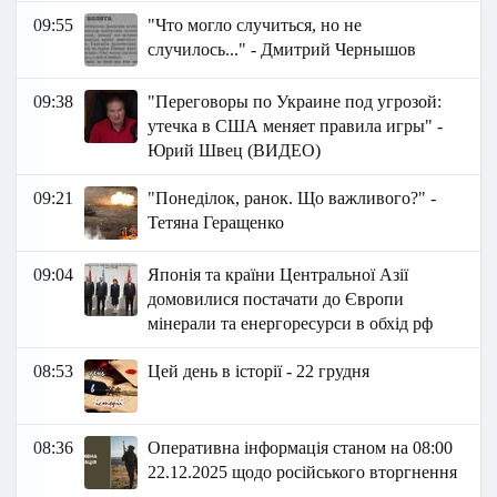
09:55
"Что могло случиться, но не
случилось..." - Дмитрий Чернышов
09:38
"Переговоры по Украине под угрозой:
утечка в США меняет правила игры" -
Юрий Швец (ВИДЕО)
09:21
"Понеділок, ранок. Що важливого?" -
Тетяна Геращенко
09:04
Японія та країни Центральної Азії
домовилися постачати до Європи
мінерали та енергоресурси в обхід рф
08:53
Цей день в історії - 22 грудня
08:36
Оперативна інформація станом на 08:00
22.12.2025 щодо російського вторгнення