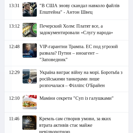
13:31
"В США знову скандал навколо файлів
Епштейна" - Антон Швец
13:12
Печерский Холм: Платят все, а
задокументировали «Слугу народа»
12:48
VIP-гарантии Трампа. ЕС под угрозой
развала? Путин – иноагент –
"Заповедник"
12:29
Україна виграє війну на морі. Боротьба з
російськими танкерами лише
розпочалася – Філліпс О'Брайен
12:10
Маміни секрети "Суп із галушками"
11:46
Кремль сам створив умови, за яких
втрата активів стає майже
невідворотною