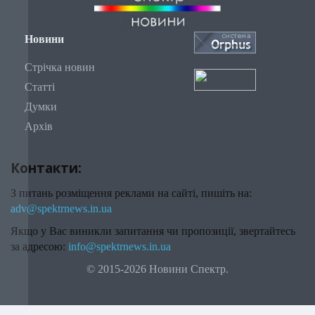
Новини
Стрічка новин
Статті
Думки
Архів
Контакти:
З питань розміщення реклами на сайті, пишіть на:
adv@spektrnews.in.ua
Якщо у Вас виникли запитання чи пропозиції, звертайтесь
за адресою:
info@spektrnews.in.ua
© 2015-2026 Новини Спектр.