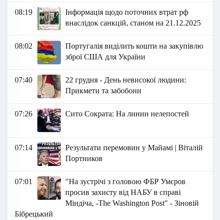
08:19
Інформація щодо поточних втрат рф
внаслідок санкцій, станом на 21.12.2025
08:02
Португалія виділить кошти на закупівлю
зброї США для України
07:40
22 грудня - День невисокої людини:
Прикмети та забобони
07:26
Сито Сократа: На линии нелепостей
07:14
Результати перемовин у Майамі | Віталій
Портников
07:01
"На зустрічі з головою ФБР Умєров
просив захисту від НАБУ в справі
Міндіча, -The Washington Post" - Зіновій
Бібрецький