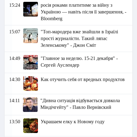
15:24
росія роками платитиме за війну з
Україною — навіть після її завершення, -
Bloomberg
15:07
"Топ-мародера вже знайшли в Ізраїлі
прості журналісти. Такий ляпас
Зеленському" - Джон Сміт
14:49
"Главное за неделю. 15-21 декабря" -
Сергей Ауслендер
14:30
Как отучить себя от вредных продуктов
14:11
"Дивна ситуація відбувається довкола
Міндічгейту" - Павло Вернівский
13:50
Украшаем елку к Новому году