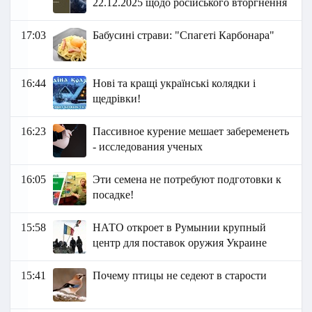
22.12.2025 щодо російського вторгнення
17:03
Бабусині страви: "Спагеті Карбонара"
16:44
Нові та кращі українські колядки і
щедрівки!
16:23
Пассивное курение мешает забеременеть
- исследования ученых
16:05
Эти семена не потребуют подготовки к
посадке!
15:58
НАТО откроет в Румынии крупный
центр для поставок оружия Украине
15:41
Почему птицы не седеют в старости