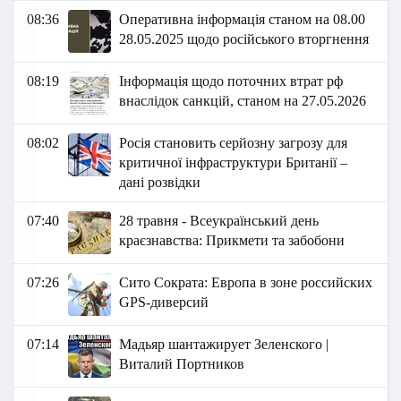
08:36
Оперативна інформація станом на 08.00
28.05.2025 щодо російського вторгнення
08:19
Інформація щодо поточних втрат рф
внаслідок санкцій, станом на 27.05.2026​
08:02
Росія становить серйозну загрозу для
критичної інфраструктури Британії –
дані розвідки
07:40
28 травня - Всеукраїнський день
краєзнавства: Прикмети та забобони
07:26
Сито Сократа: Европа в зоне российских
GPS-диверсий
07:14
Мадьяр шантажирует Зеленского |
Виталий Портников