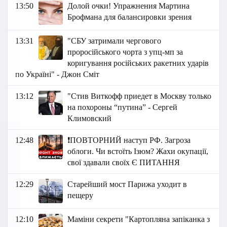
13:50
Долой очки! Упражнения Мартина
Брофмана для балансировки зрения
13:31
"СБУ затримали чергового
проросійського чорта з упц-мп за
коригування російських ракетних ударів
по Україні" - Джон Сміт
13:12
"Стив Виткофф приедет в Москву только
на похороны “путина” - Сергей
Климовский
12:48
❗️ПОВТОРНИЙ наступ РФ. Загроза
облоги. Чи встоїть Ізюм? Жахи окупації,
свої здавали своїх Є ПИТАННЯ
12:29
Старейший мост Парижа уходит в
пещеру
12:10
Маміни секрети "Картопляна запіканка з