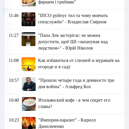
фаршем і грибами"
11:46
"ІПСО руйнує тил та чому мовчать
спецслужби" - Владислав Смірнов
11:27
"Папа Лев застерігає: не можна
допустити, щоб ШІ «запанував над
людством»" - Юрій Ніколов
11:08
Как избавиться от слизней и муравьёв на
огороде и в саду
10:57
"Прошли четыре года и девяносто три
дня войны" - Альфред Кох
10:40
Итальянский кофе - в чем секрет его
славы?
10:23
"Империя-паразит" - Кирилл
Данильченко