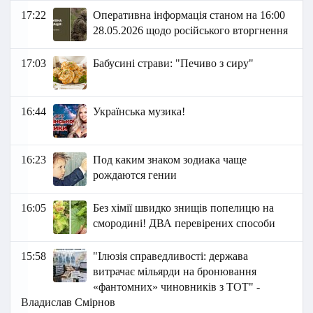
17:22
Оперативна інформація станом на 16:00
28.05.2026 щодо російського вторгнення
17:03
Бабусині страви: "Печиво з сиру"
16:44
Українська музика!
16:23
Под каким знаком зодиака чаще
рождаются гении
16:05
Без хімії швидко знищів попелицю на
смородині! ДВА перевірених способи
15:58
"Ілюзія справедливості: держава
витрачає мільярди на бронювання
«фантомних» чиновників з ТОТ" -
Владислав Смірнов