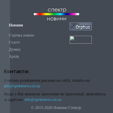
Новини
Стрічка новин
Статті
Думки
Архів
Контакти:
З питань розміщення реклами на сайті, пишіть на:
adv@spektrnews.in.ua
Якщо у Вас виникли запитання чи пропозиції, звертайтесь
за адресою:
info@spektrnews.in.ua
© 2015-2026 Новини Спектр.