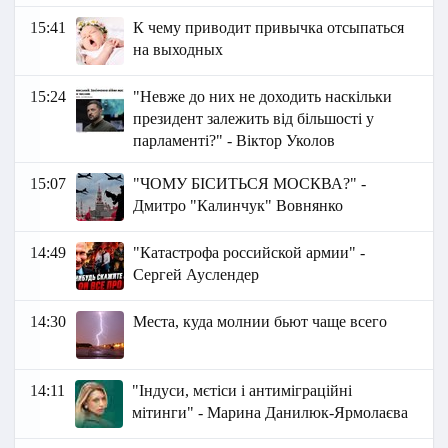
15:41
К чему приводит привычка отсыпаться
на выходных
15:24
"Невже до них не доходить наскільки
президент залежить від більшості у
парламенті?" - Віктор Уколов
15:07
"ЧОМУ БІСИТЬСЯ МОСКВА?" -
Дмитро "Калинчук" Вовнянко
14:49
"Катастрофа российской армии" -
Сергей Ауслендер
14:30
Места, куда молнии бьют чаще всего
14:11
"Індуси, мєтіси і антиміграційні
мітинги" - Марина Данилюк-Ярмолаєва