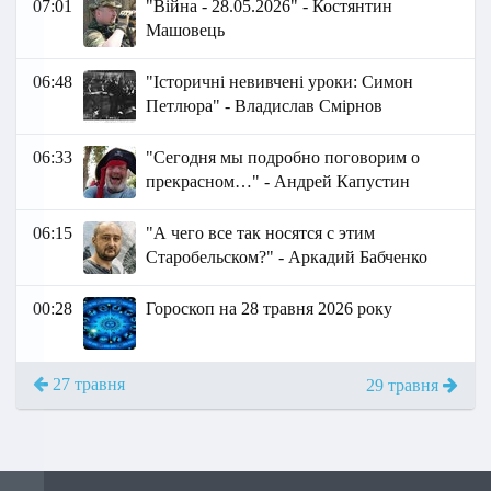
07:01
"Війна - 28.05.2026" - Костянтин
Машовець
06:48
"Історичні невивчені уроки: Симон
Петлюра" - Владислав Смірнов
06:33
"Сегодня мы подробно поговорим о
прекрасном…" - Андрей Капустин
06:15
"А чего все так носятся с этим
Старобельском?" - Аркадий Бабченко
00:28
Гороскоп на 28 травня 2026 року
27 травня
29 травня