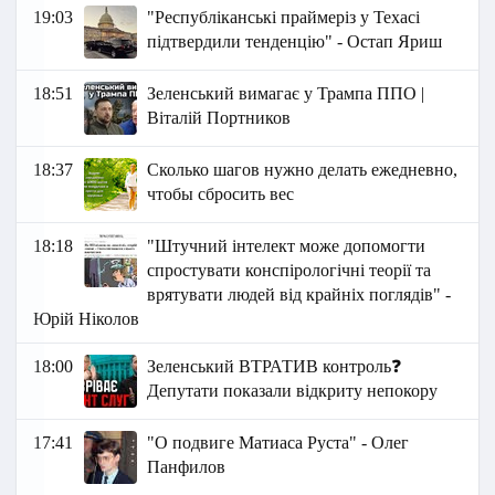
19:03
"Республіканські праймеріз у Техасі
підтвердили тенденцію" - Остап Яриш
18:51
Зеленський вимагає у Трампа ППО |
Віталій Портников
18:37
Сколько шагов нужно делать ежедневно,
чтобы сбросить вес
18:18
"Штучний інтелект може допомогти
спростувати конспірологічні теорії та
врятувати людей від крайніх поглядів" -
Юрій Ніколов
18:00
Зеленський ВТРАТИВ контроль❓
Депутати показали відкриту непокору
17:41
"О подвиге Матиаса Руста" - Олег
Панфилов