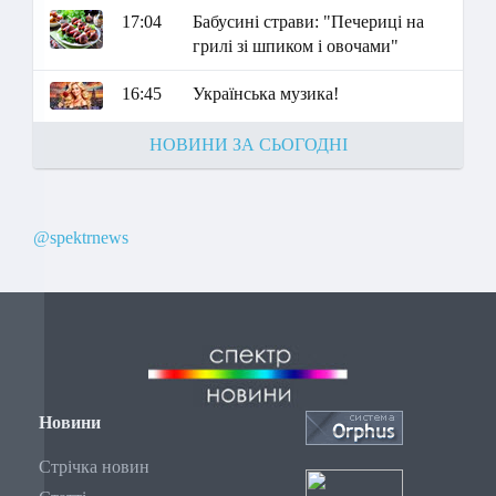
17:04
Бабусині страви: "Печериці на
грилі зі шпиком і овочами"
16:45
Українська музика!
НОВИНИ ЗА СЬОГОДНІ
@spektrnews
Новини
Стрічка новин