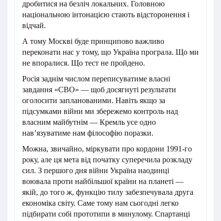
дробитися на безліч локальних. Головною
національною інтонацією стають відсторонення і
відчай.
А тому Москві буде принципово важливо
переконати нас у тому, що Україна програла. Що ми
не впоралися. Що тест не пройдено.
Росія заднім числом переписуватиме власні
завдання «СВО» — щоб досягнуті результати
оголосити запланованими. Навіть якщо за
підсумками війни ми збережемо контроль над
власним майбутнім — Кремль усе одно
нав’язуватиме нам філософію поразки.
Можна, звичайно, міркувати про кордони 1991-го
року, але ця мета від початку суперечила розкладу
сил. З першого дня війни Україна наодинці
воювала проти найбільшої країни на планеті —
якій, до того ж, функцію тилу забезпечувала друга
економіка світу. Саме тому нам сьогодні легко
підбирати собі прототипи в минулому. Спартанці