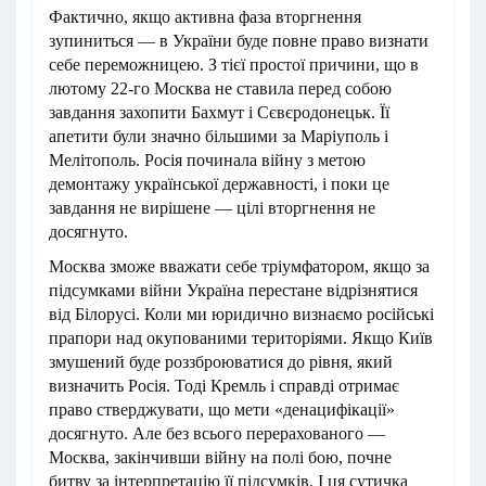
Фактично, якщо активна фаза вторгнення
зупиниться — в України буде повне право визнати
себе переможницею. З тієї простої причини, що в
лютому 22-го Москва не ставила перед собою
завдання захопити Бахмут і Сєвєродонецьк. Її
апетити були значно більшими за Маріуполь і
Мелітополь. Росія починала війну з метою
демонтажу української державності, і поки це
завдання не вирішене — цілі вторгнення не
досягнуто.
Москва зможе вважати себе тріумфатором, якщо за
підсумками війни Україна перестане відрізнятися
від Білорусі. Коли ми юридично визнаємо російські
прапори над окупованими територіями. Якщо Київ
змушений буде роззброюватися до рівня, який
визначить Росія. Тоді Кремль і справді отримає
право стверджувати, що мети «денацифікації»
досягнуто. Але без всього перерахованого —
Москва, закінчивши війну на полі бою, почне
битву за інтерпретацію її підсумків. І ця сутичка