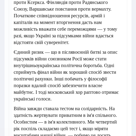
проти Ксеркса. Фінляндія проти Радянського
Союзу, Варшавське повстання проти вермахту.
Початкове співвідношення ресурсів, армій і
капіталів на момент вторгнення дасть нам
можливість вважати себе переможцями — у тому
разі, якщо Україні за підсумками війни вдасться
відстояти свій суверенітет.
Єдиний ризик — що в післявоєнній битві за опис
підсумків війни союзником Росії може стати
внутрішньоукраїнська політична боротьба. Одні
сприймуть фінал війни як хороший спосіб звести
політичні рахунки. Інші побачать у філософії
поразки вдалий спосіб забезпечити власне
майбутнє. І тоді московський хор раптово отримає
українські голоси.
Війна завжди ставала тестом на солідарність. На
здатність жертвувати приватним в ім'я спільного.
Особистим — в ім'я колективного. Ми четвертий
рік поспіль складаємо цей тест і, якщо міряти
масштабами нашої війни, — робимо це досить