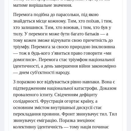
матиме вирішальне значення.
Перемога подібна до парасольки, під якою
знайдеться місце кожному. Тим, хто поїхав, і тим,
хто залишився. Тим, хто воював, і тим, хто був у
тилу. У перемоги може бути багато батьків — а
тому кожен зможе відчувати свою причетність до
тріумфу. Перемога за своєю природою інклюзивна
— тож в будь-кого з’явиться право говорити «ми
домоглися». Перемога стає тріумфом національної
ідентичності, а день завершення війни закономірно
— днем суб'єктності народу.
З поразкою все відбувається рівно навпаки. Вона є
підтвердженням національної катастрофи. Доказом
проваленого іспиту. Свідченням дефіциту
солідарності. Фрустрація огортає країну, а
основним змістом внутрішньої дискусії стає
перекладання провини. Фронт звинувачує тил. Тил
звинувачує еміграцію. Поразка знецінює
колективну ідентичність — тому нація починає