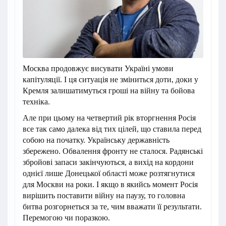
Москва продовжує висувати Україні умови
капітуляції. І ця ситуація не зміниться доти, доки у
Кремля залишатимуться гроші на війну та бойова
техніка.
Але при цьому на четвертий рік вторгнення Росія
все так само далека від тих цілей, що ставила перед
собою на початку. Українську державність
збережено. Обвалення фронту не сталося. Радянські
збройові запаси закінчуються, а вихід на кордони
однієї лише Донецької області може розтягнутися
для Москви на роки. І якщо в якийсь момент Росія
вирішить поставити війну на паузу, то головна
битва розгорнеться за те, чим вважати її результати.
Перемогою чи поразкою.