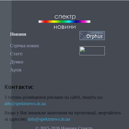
Новини
Стрічка новин
Статті
Думки
Архів
Контакти:
З питань розміщення реклами на сайті, пишіть на:
adv@spektrnews.in.ua
Якщо у Вас виникли запитання чи пропозиції, звертайтесь
за адресою:
info@spektrnews.in.ua
© 2015-2026 Новини Спектр.