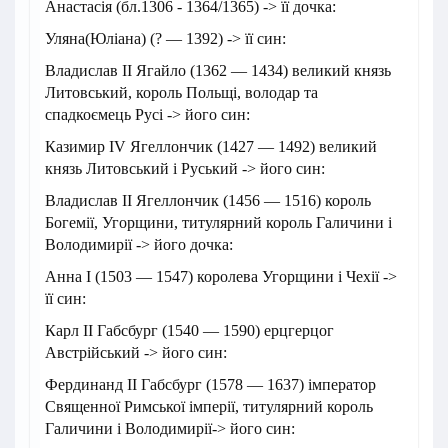
Анастасія (бл.1306 - 1364/1365) -> її дочка:
Уляна(Юліана) (? — 1392) -> її син:
Владислав ІІ Ягайло (1362 — 1434) великий князь
Литовський, король Польщі, володар та
спадкоємець Русі -> його син:
Казимир IV Ягеллончик (1427 — 1492) великий
князь Литовський і Руський -> його син:
Владислав ІІ Ягеллончик (1456 — 1516) король
Богемії, Угорщини, титулярний король Галичини і
Володимирії -> його дочка:
Анна І (1503 — 1547) королева Угорщини і Чехії ->
її син:
Карл ІІ Габсбург (1540 — 1590) ерцгерцог
Австрійський -> його син:
Фердинанд ІІ Габсбург (1578 — 1637) імператор
Священної Римської імперії, титулярний король
Галичини і Володимирії-> його син: