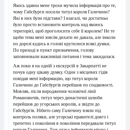
Якось здавна мене трохи мучила інформація про те,
чому Габсбурги носили титул короля Галичини?
Які в них були підстави? І взагалі, чи достатньо
було просто встановити контроль над якоюсь
територієї, щоб проголосити себе її королем? Не те
щоби тема мені зовсім дихати не давала, але інколи
по дорозі кудись в голові крутилися всякі думки.
По приході в пункт призначення, голову
заповнювали важливіші питання і тема закидалася.
Аж поки я на одній з екскурсій в Закарпатті не
почув одну цікаву думку. Один з місцевих гідів
повідав мені інформацію, що титул короля
Галичини до Габсбургів перейшов по спадковості.
Мовляв, після виродження чоловічої лінії
Романовичів, титул через династичні шлюби
перейшов до угорських королів, а звідти до
Габсбургів. Нібито саму Галичину взяли під
контроль поляки, але угорські правителі довго і
трепетно з покоління в покоління передавали титул
короля Галичини. Тож отака інформація міцно і