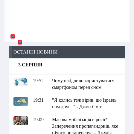
ОСТАННІ НОВИНИ
3 СЕРПНЯ
19:52
Чому шкідливо користуватися
смартфоном перед сном
19:31
"Я колись теж вірив, що Ізраїль
нам друг..." - Джон Сміт
19:09
Масова мобілізація в росії?
Заперечення пропагандонів, яке
нічого не заперечує – Джулія