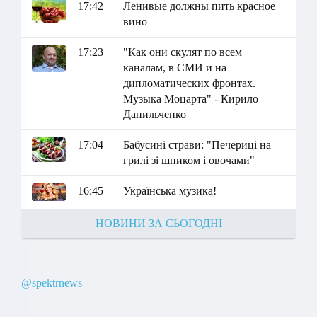
17:42
Ленивые должны пить красное
вино
17:23
"Как они скулят по всем
каналам, в СМИ и на
дипломатических фронтах.
Музыка Моцарта" - Кирило
Данильченко
17:04
Бабусині страви: "Печериці на
грилі зі шпиком і овочами"
16:45
Українська музика!
НОВИНИ ЗА СЬОГОДНІ
@spektrnews