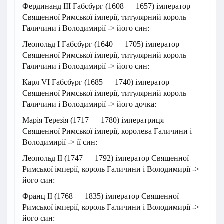
Фердинанд ІІІ Габсбург (1608 — 1657) імператор
Священної Римської імперії, титулярний король
Галичини і Володимирії -> його син:
Леопольд І Габсбург (1640 — 1705) імператор
Священної Римської імперії, титулярний король
Галичини і Володимирії -> його син:
Карл VI Габсбург (1685 — 1740) імператор
Священної Римської імперії, титулярний король
Галичини і Володимирії -> його дочка:
Марія Терезія (1717 — 1780) імператриця
Священної Римської імперії, королева Галичини і
Володимирії -> її син:
Леопольд ІІ (1747 — 1792) імператор Священної
Римської імперії, король Галичини і Володимирії ->
його син:
Франц ІІ (1768 — 1835) імператор Священної
Римської імперії, король Галичини і Володимирії ->
його син: