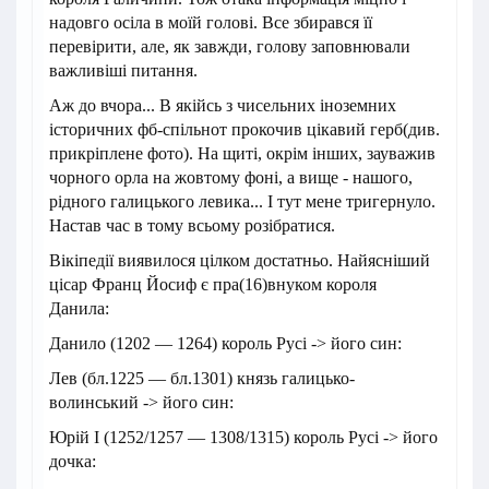
надовго осіла в моїй голові. Все збирався її
перевірити, але, як завжди, голову заповнювали
важливіші питання.
Аж до вчора... В якійсь з чисельних іноземних
історичних фб-спільнот прокочив цікавий герб(див.
прикріплене фото). На щиті, окрім інших, зауважив
чорного орла на жовтому фоні, а вище - нашого,
рідного галицького левика... І тут мене тригернуло.
Настав час в тому всьому розібратися.
Вікіпедії виявилося цілком достатньо. Найясніший
цісар Франц Йосиф є пра(16)внуком короля
Данила:
Данило (1202 — 1264) король Русі -> його син:
Лев (бл.1225 — бл.1301) князь галицько-
волинський -> його син:
Юрій І (1252/1257 — 1308/1315) король Русі -> його
дочка: