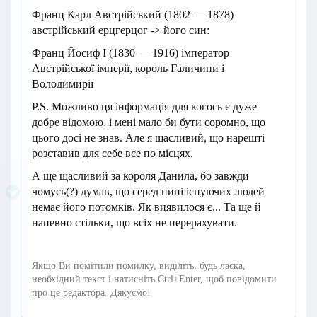
Франц Карл Австрійський (1802 — 1878)
австрійський ерцгерцог -> його син:
Франц Йосиф І (1830 — 1916) імператор
Австрійської імперії, король Галичини і
Володимирії
P.S. Можливо ця інформація для когось є дуже
добре відомою, і мені мало би бути соромно, що
цього досі не знав. Але я щасливий, що нарешті
розставив для себе все по місцях.
А ще щасливий за короля Данила, бо завжди
чомусь(?) думав, що серед нині існуючих людей
немає його потомків. Як виявилося є... Та ще й
напевно стільки, що всіх не перерахувати.
Якщо Ви помітили помилку, виділіть, будь ласка,
необхідний текст і натисніть Ctrl+Enter, щоб повідомити
про це редактора. Дякуємо!