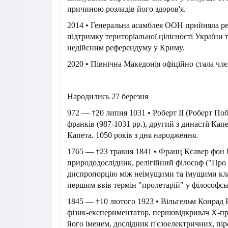
причиною розладів його здоров'я.
2014 • Генеральна асамблея ООН прийняла р
підтримку територіальної цілісності України 
недійсним референдуму у Криму.
2020 • Північна Македонія офіційно стала ч
Народились 27 березня
972 — †20 липня 1031 • Роберт II (Роберт По
франків (987-1031 рр.), другий з династії Кап
Капета. 1050 років з дня народження.
1765 — †23 травня 1841 • Франц Ксавер фон 
природодослідник, релігійний філософ ("Про
диспропорцію між неімущими та імущими кла
першим ввів термін "пролетарій" у філософськ
1845 — †10 лютого 1923 • Вільгельм Конрад 
фізик-експериментатор, першовідкривач X-пр
його іменем, дослідник п'єзоелектричних, пі