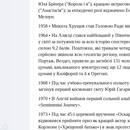
Юла Брінера ("Король і я"), кращою актрисо
("Анастасія"); за епізодичні ролі відзначено Е
Мелоун.
1958 • Микита Хрущов став Головою Ради мін
1964 • На Алясці стався найбільший у Північ
у світі за потужністю за всю історію спостер
силою 9,2 балів. Поштовхи, які тривали чоти
серйозно змінили всю геологію регіону, повн
Портаж, Велдез, привели до загибелі 131 чоло
цунамі, викликаного землетрусом); ще 12 люд
цунамі у Каліфорнії та 4 в Орегоні.
1968 • Під час учбово-тренувального польоту 
загинув перший космонавт світу Юрій Гагарі
1970 • В Англії вийшов перший сольний альб
«Sentimental Journey».
1973 • Під час 45-ї церемонії вручення «Оск
відмовився прийняти приз як кращий актор з
Корлеоне («Хрещений батько») в знак протес