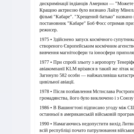
дискримінації індіанців Америки — "Можете 
Кращою актрисою було визнано Лайзу Мінеллі
фільмі "Кабаре". "Хрещений батько" названо
постановник "Кабаре" Боб Фосс отримав при
режисер.
1975 • Здійснено запуск космічного супутник
створеного Європейським космічним агенств
вивчення магнітосфери та іоносфери приполя
1977 • При спробі зльоту з аеропорту Тенеріф
авіакомпанії KLM врізався в такий же літак к
Загинуло 582 особи — найжахливіша катастроф
цивільної авіації.
1978 • Після позбавлення Мстислава Ростроп
громадянства, його було виключено і з Союз
1986 • В Вашингтоні підписано угоду між С
останньої в американській військовій програм
1990 • Намагаючись недопустити вихід Литви
всій республіці почато патрулювання військо