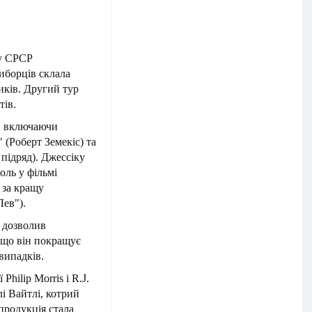
ду СРСР
иборців склала
иків. Другий тур
тів.
", включаючи
(Роберт Земекіс) та
підряд). Джессіку
ль у фільмі
 за кращу
Лев").
 дозволив
 що він покращує
випадків.
hilip Morris і R.J.
і Вайтлі, котрий
продукція стала