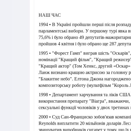
НАШ ЧАС
1994 • В Україні пройшли перші після розпа
парламентські вибори. У першому турі явка в
75,6% і було обрано 49 депутатів-мажоритарн
пройшов 4 квітня і було обрано ще 287 депута
1995 • "Форест Гамп" виграв шість "Оскарів
номінації "Кращий фільм", "Кращий режисер" 
"Кращий актор" (Том Хенкс, другий «Оскар» 
Ланж визнано кращою актрисою за головну ро
"Блакитне небо". Елтона Джона нагороджено
композиторську роботу (мультфільм "Король 
1998 • Департамент харчування та ліків США
використання препарату "Віагра", вважаючи,
сексуальні функції чоловіків у двох третинах 
2000 • Суд Сан-Франциско зобов'язав компанії P
Reynolds виплатити 20 мільйонів доларів Лесл
звинуватив виробників сигарет у тому, що їх 