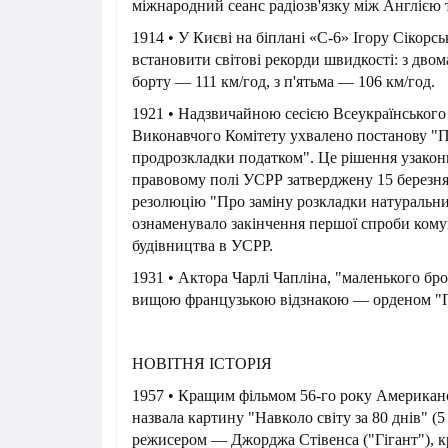
міжнародний сеанс радіозв'язку між Англією 
1914 • У Києві на біплані «С-6» Ігору Сікорс
встановити світові рекорди швидкості: з дво
борту — 111 км/год, з п'ятьма — 106 км/год.
1921 • Надзвичайною сесією Всеукраїнськог
Виконавчого Комітету ухвалено постанову "П
продрозкладки податком". Це рішення узако
правовому полі УСРР затверджену 15 березня
резолюцію "Про заміну розкладки натуральни
ознаменувало закінчення першої спроби кому
будівництва в УСРР.
1931 • Актора Чарлі Чапліна, "маленького бр
вищою французькою відзнакою — орденом "П
НОВІТНЯ ІСТОРІЯ
1957 • Кращим фільмом 56-го року Американс
назвала картину "Навколо світу за 80 днів" (
режисером — Джорджа Стівенса ("Гігант"),