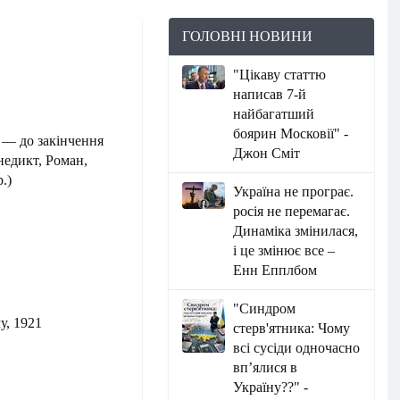
ГОЛОВНІ НОВИНИ
"Цікаву статтю
написав 7-й
найбагатший
боярин Московії" -
 — до закінчення
Джон Сміт
недикт, Роман,
.)
Україна не програє.
росія не перемагає.
Динаміка змінилася,
і це змінює все –
Енн Епплбом
"Синдром
у, 1921
стерв'ятника: Чому
всі сусіди одночасно
вп’ялися в
Україну??" -