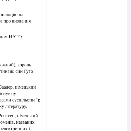
езолюцію на
та про визнання
леном НАТО.
божний), король
етингів; син Гуго
Баадер, німецький
 існуючу
сами суспільства");
у літературу.
Рентген, німецький
оменів, названих
роелектричних і