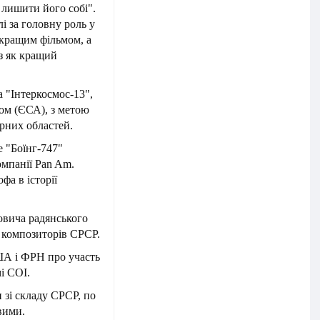
лишити його собі".
 за головну роль у
 кращим фільмом, а
з як кращий
а "Інтеркосмос-13",
ом (ЄСА), з метою
рних областей.
е "Боїнг-747"
омпанії Pan Am.
а в історії
овича радянського
у композиторів СРСР.
ША і ФРН про участь
і СОІ.
 зі складу СРСР, по
вими.