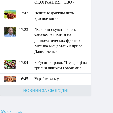
ОКОНЧАНИЯ «СВО»
17:42
Ленивые должны пить
красное вино
17:23
"Как они скулят по всем
каналам, в СМИ и на
дипломатических фронтах.
Музыка Моцарта" - Кирило
Данильченко
17:04
Бабусині страви: "Печериці на
грилі зі шпиком і овочами"
16:45
Українська музика!
НОВИНИ ЗА СЬОГОДНІ
@spektrnews