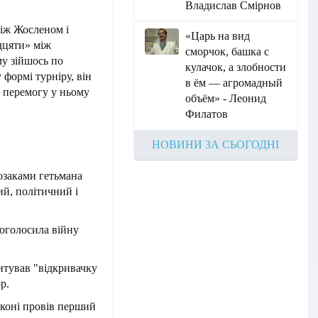
Владислав Смірнов
між Жосленом і
«Царь на вид
идцяти» між
сморчок, башка с
му зійшось по
кулачок, а злобности
 формі турніру, він
в ём — агромадный
а перемогу у ньому
объём» - Леонид
Филатов
НОВИНИ ЗА СЬОГОДНІ
озаками гетьмана
ий, політичний і
 оголосила війну
нтував "відкривачку
р.
рконі провів перший