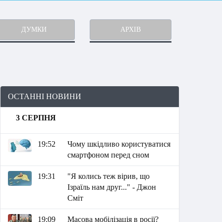
ДУМКИ
АРХІВ
ОСТАННІ НОВИНИ
3 СЕРПНЯ
19:52
Чому шкідливо користуватися
смартфоном перед сном
19:31
"Я колись теж вірив, що
Ізраїль нам друг..." - Джон
Сміт
19:09
Масова мобілізація в росії?