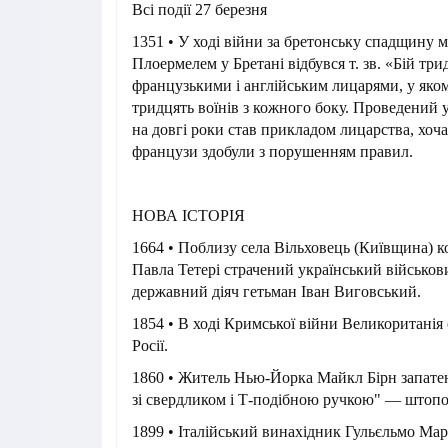
Всі події 27 березня
1351 • У ході війни за бретонську спадщину 
Плоермелем у Бретані відбувся т. зв. «Бій тр
французькими і англійським лицарями, у яко
тридцять воїнів з кожного боку. Проведений у
на довгі роки став прикладом лицарства, хоч
французи здобули з порушенням правил.
НОВА ІСТОРІЯ
1664 • Поблизу села Вільховець (Київщина) к
Павла Тетері страчений український військов
державний діяч гетьман Іван Виговський.
1854 • В ході Кримської війни Великоританія
Росії.
1860 • Житель Нью-Йорка Майкл Бірн запате
зі свердликом і Т-подібною ручкою" — штопо
1899 • Італійський винахідник Гульєльмо Ма