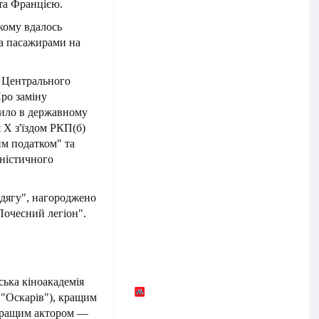
та Францією.
ькому вдалось
ма пасажирами на
о Центрального
ро заміну
нило в державному
 Х з'їздом РКП(б)
м податком" та
ністичного
одягу", нагороджено
очесний легіон".
ька кіноакадемія
5 "Оскарів"), кращим
 кращим актором —