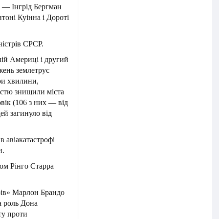
ю — Інгрід Бергман
нтоні Куінна і Дороті
істрів СРСР.
ній Америці і другий
ежень землетрус
ри хвилини,
істю знищили міста
вік (106 з них — від
ей загинуло від
в авіакатастрофі
н.
ом Рінго Старра
арів» Марлон Брандо
а роль Дона
ту проти