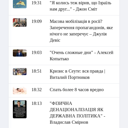
19:31
"Я колись теж вірив, що Ізраїль
нам друг..." - Джон Сміт
19:09
Масова мобілізація в росії?
Заперечення пропагандонів, яке
нічого не заперечує – Джулія
Девіс
19:03
"Очень сложные дни" - Алексей
Копытько
18:51
Кризис в Сеуте: вся правда |
Виталий Портников
18:32
Спать более 8 часов вредно
18:13
"ФІЗИЧНА
ДЕНАЦІОНАЛІЗАЦІЯ ЯК
ДЕРЖАВНА ПОЛІТИКА" -
Владислав Смірнов