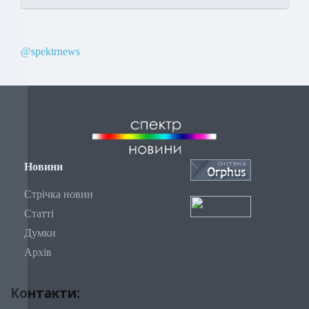
@spektrnews
Новини
Стрічка новин
Статті
Думки
Архів
Контакти: