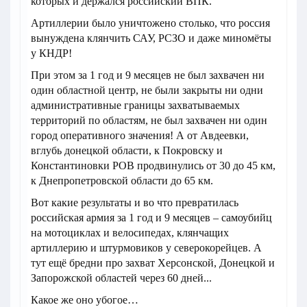
которых и держался российский ВПК.
Артиллерии было уничтожено столько, что россия
вынуждена клянчить САУ, РСЗО и даже миномёты
у КНДР!
При этом за 1 год и 9 месяцев не был захвачен ни
один областной центр, не были закрыты ни одни
административные границы захватываемых
территорий по областям, не был захвачен ни один
город оперативного значения! А от Авдеевки,
вглубь донецкой области, к Покровску и
Константиновки РОВ продвинулись от 30 до 45 км,
к Днепропетровской области до 65 км.
Вот какие результаты и во что превратилась
российская армия за 1 год и 9 месяцев – самоубийц
на мотоциклах и велосипедах, клянчащих
артиллерию и штурмовиков у северокорейцев. А
тут ещё бредни про захват Херсонской, Донецкой и
Запорожской областей через 60 дней...
Какое же оно убогое…