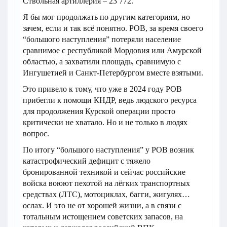
Ствольная артиллерия – 23 772.
Я бы мог продолжать по другим категориям, но
зачем, если и так всё понятно. РОВ, за время своего
“большого наступления” потеряли население
сравнимое с республикой Мордовия или Амурской
областью, а захватили площадь, сравнимую с
Ингушетией и Санкт-Петербургом вместе взятыми.
Это привело к тому, что уже в 2024 году РОВ
прибегли к помощи КНДР, ведь людского ресурса
для продолжения Курской операции просто
критически не хватало. Но и не только в людях
вопрос.
По итогу “большого наступления” у РОВ возник
катастрофический дефицит с тяжело
бронированной техникой и сейчас российские
войска воюют пехотой на лёгких транспортных
средствах (ЛТС), мотоциклах, багги, жигулях…
ослах. И это не от хорошей жизни, а в связи с
тотальным истощением советских запасов, на