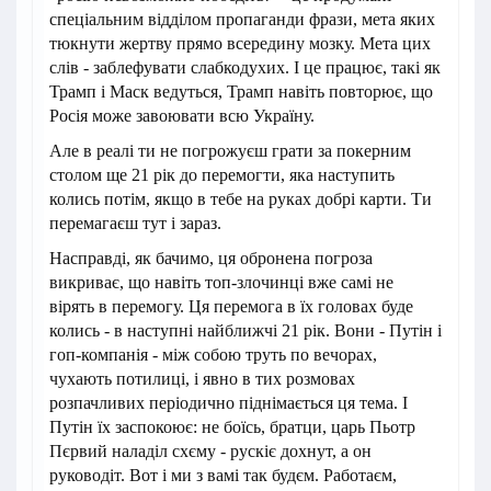
спеціальним відділом пропаганди фрази, мета яких
тюкнути жертву прямо всередину мозку. Мета цих
слів - заблефувати слабкодухих. І це працює, такі як
Трамп і Маск ведуться, Трамп навіть повторює, що
Росія може завоювати всю Україну.
Але в реалі ти не погрожуєш грати за покерним
столом ще 21 рік до перемогти, яка наступить
колись потім, якщо в тебе на руках добрі карти. Ти
перемагаєш тут і зараз.
Насправді, як бачимо, ця обронена погроза
викриває, що навіть топ-злочинці вже самі не
вірять в перемогу. Ця перемога в їх головах буде
колись - в наступні найближчі 21 рік. Вони - Путін і
гоп-компанія - між собою труть по вечорах,
чухають потилиці, і явно в тих розмовах
розпачливих періодично піднімається ця тема. І
Путін їх заспокоює: не боїсь, братци, царь Пьотр
Пєрвий наладіл схєму - рускіє дохнут, а он
руководіт. Вот і ми з вамі так будєм. Работаєм,