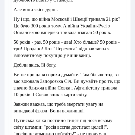
Але вони якісь дурні.
Ну і що, що війна Московії і Швеції тривала 21 рік?
Це було 300 років тому. А війна України-Русі з
Османською імперією тривала взагалі 50 років.
50 років - раз, 50 років - два! Хто більше? 50 років -
три! Продано! Лот "Перемога" відправляється
імпозантному покупцю у вишиванці.
Дебіли якісь, їй богу.
Ви не про царя гороха думайте. Тим більше тоді за
вас воювала Запорозька Січ. Ви думайте про те, що
значно ближча війна Совка і Афганістану тривала
10 років. І Совок зник з карти світу.
Завжди вважав, що треба звертати увагу на
випадкові фрази. Вони важливіші.
Путінська кліка постійно тицяє під носа всьому
світу штампи: "росія всєгда достігаєт целєй!",
"росію нєвозможно побєдіть!" - це продумані