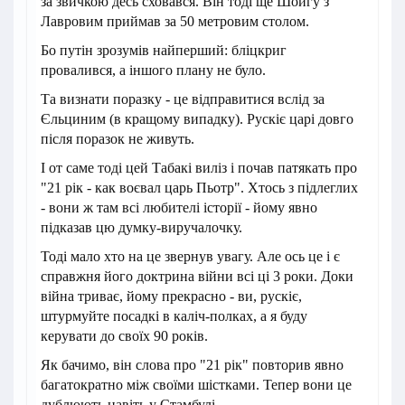
за звичкою десь сховався. Він тоді ще Шойгу з
Лавровим приймав за 50 метровим столом.
Бо путін зрозумів найперший: бліцкриг
провалився, а іншого плану не було.
Та визнати поразку - це відправитися вслід за
Єльциним (в кращому випадку). Рускіє царі довго
після поразок не живуть.
І от саме тоді цей Табакі виліз і почав патякать про
"21 рік - как воєвал царь Пьотр". Хтось з підлеглих
- вони ж там всі любителі історії - йому явно
підказав цю думку-виручалочку.
Тоді мало хто на це звернув увагу. Але ось це і є
справжня його доктрина війни всі ці 3 роки. Доки
війна триває, йому прекрасно - ви, рускіє,
штурмуйте посадкі в каліч-полках, а я буду
керувати до своїх 90 років.
Як бачимо, він слова про "21 рік" повторив явно
багатократно між своїми шістками. Тепер вони це
дублюють навіть у Стамбулі.