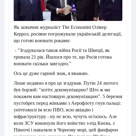
Як зазначив журналіст The Economist Олівер
Керрол, росіяни погрожували українській делегації,
що готові воювати роками:
- "Згадувалася також війна Росії та Швеції, як
тривала 21 рік. Йшлося про те, що Росія готова
воювати скільки завгодно."
Ось це дуже гарний знак, я вважаю.
Лише недавно я про це згадував. Путін 24 лютого
був борзий: "хотітє дєкомунізацию? Што ж ми
покажем вам настоящую дєкомунізацию". 5 березня
пустобрех перед жінками з Аерофлоту гнув пальці:
унічтожилі ім всю ПВО, всю авіацію і
інфраструктуру - ну нє всю, чучуть осталось. Але
коли ЗСУ викинули його воїнство з-під Києва, з
Півночі і наваляли в Чорному морі, цей фанфарон