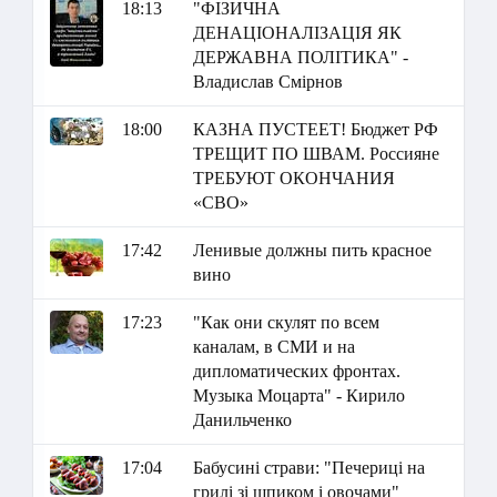
18:13
"ФІЗИЧНА
ДЕНАЦІОНАЛІЗАЦІЯ ЯК
ДЕРЖАВНА ПОЛІТИКА" -
Владислав Смірнов
18:00
КАЗНА ПУСТЕЕТ! Бюджет РФ
ТРЕЩИТ ПО ШВАМ. Россияне
ТРЕБУЮТ ОКОНЧАНИЯ
«СВО»
17:42
Ленивые должны пить красное
вино
17:23
"Как они скулят по всем
каналам, в СМИ и на
дипломатических фронтах.
Музыка Моцарта" - Кирило
Данильченко
17:04
Бабусині страви: "Печериці на
грилі зі шпиком і овочами"