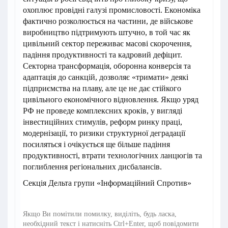
охоплює провідні галузі промисловості. Економіка
фактично розколюється на частини, де військове
виробництво підтримують штучно, в той час як
цивільний сектор переживає масові скорочення,
падіння продуктивності та кадровий дефіцит.
Секторна трансформація, оборонна конверсія та
адаптація до санкцій, дозволяє «тримати» деякі
підприємства на плаву, але це не дає стійкого
цивільного економічного відновлення. Якщо уряд
РФ не проведе комплексних кроків, у вигляді
інвестиційних стимулів, реформ ринку праці,
модернізації, то ризики структурної деградації
посиляться і очікується ще більше падіння
продуктивності, втрати технологічних ланцюгів та
поглиблення регіональних дисбалансів.
Секція Дельта групи «Інформаційний Спротив»
Якщо Ви помітили помилку, виділіть, будь ласка,
необхідний текст і натисніть Ctrl+Enter, щоб повідомити