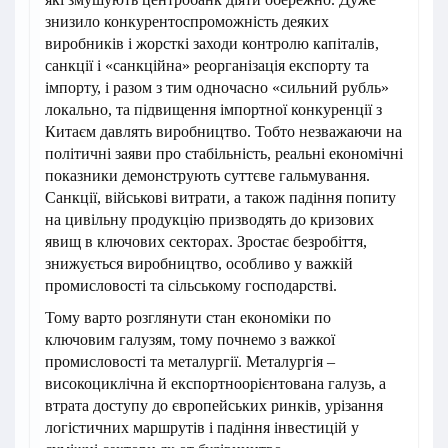
знизило конкурентоспроможність деяких
виробників і жорсткі заходи контролю капіталів,
санкції і «санкційна» реорганізація експорту та
імпорту, і разом з тим одночасно «сильний рубль»
локально, та підвищення імпортної конкуренції з
Китаєм давлять виробництво. Тобто незважаючи на
політичні заяви про стабільність, реальні економічні
показники демонструють суттєве гальмування.
Санкції, військові витрати, а також падіння попиту
на цивільну продукцію призводять до кризових
явищ в ключових секторах. Зростає безробіття,
знижується виробництво, особливо у важкій
промисловості та сільському господарстві.
Тому варто розглянути стан економіки по
ключовим галузям, тому почнемо з важкої
промисловості та металургії. Металургія –
високоциклічна й експортноорієнтована галузь, а
втрата доступу до європейських ринків, урізання
логістичних маршрутів і падіння інвестицій у