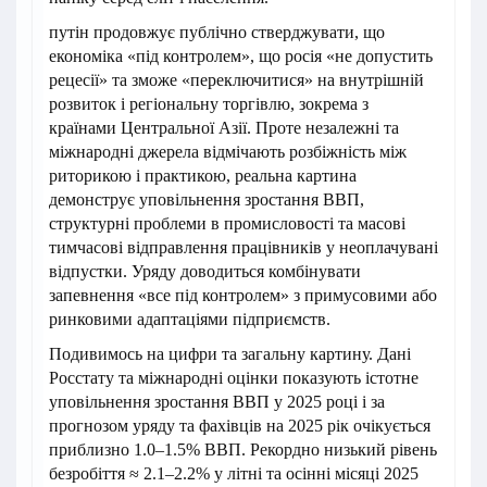
путін продовжує публічно стверджувати, що
економіка «під контролем», що росія «не допустить
рецесії» та зможе «переключитися» на внутрішній
розвиток і регіональну торгівлю, зокрема з
країнами Центральної Азії. Проте незалежні та
міжнародні джерела відмічають розбіжність між
риторикою і практикою, реальна картина
демонструє уповільнення зростання ВВП,
структурні проблеми в промисловості та масові
тимчасові відправлення працівників у неоплачувані
відпустки. Уряду доводиться комбінувати
запевнення «все під контролем» з примусовими або
ринковими адаптаціями підприємств.
Подивимось на цифри та загальну картину. Дані
Росстату та міжнародні оцінки показують істотне
уповільнення зростання ВВП у 2025 році і за
прогнозом уряду та фахівців на 2025 рік очікується
приблизно 1.0–1.5% ВВП. Рекордно низький рівень
безробіття ≈ 2.1–2.2% у літні та осінні місяці 2025