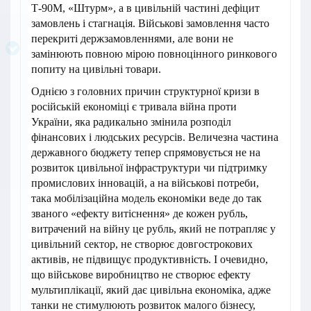
Т-90М, «Штурм», а в цивільній частині дефіцит
замовлень і стагнація. Військові замовлення часто
перекриті держзамовленнями, але вони не
замінюють повною мірою повноцінного ринкового
попиту на цивільні товари.
Однією з головних причин структурної кризи в
російській економіці є тривала війна проти
України, яка радикально змінила розподіл
фінансових і людських ресурсів. Величезна частина
державного бюджету тепер спрямовується не на
розвиток цивільної інфраструктури чи підтримку
промислових інновацій, а на військові потреби,
така мобілізаційна модель економіки веде до так
званого «ефекту витіснення» де кожен рубль,
витрачений на війну це рубль, який не потрапляє у
цивільний сектор, не створює довгострокових
активів, не підвищує продуктивність. І очевидно,
що військове виробництво не створює ефекту
мультиплікації, який дає цивільна економіка, адже
танки не стимулюють розвиток малого бізнесу,