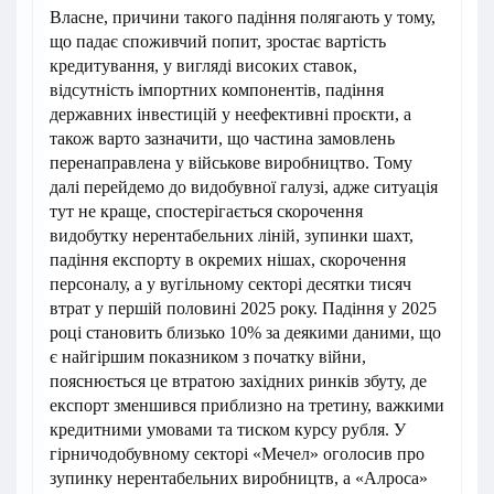
Власне, причини такого падіння полягають у тому,
що падає споживчий попит, зростає вартість
кредитування, у вигляді високих ставок,
відсутність імпортних компонентів, падіння
державних інвестицій у неефективні проєкти, а
також варто зазначити, що частина замовлень
перенаправлена у військове виробництво. Тому
далі перейдемо до видобувної галузі, адже ситуація
тут не краще, спостерігається скорочення
видобутку нерентабельних ліній, зупинки шахт,
падіння експорту в окремих нішах, скорочення
персоналу, а у вугільному секторі десятки тисяч
втрат у першій половині 2025 року. Падіння у 2025
році становить близько 10% за деякими даними, що
є найгіршим показником з початку війни,
пояснюється це втратою західних ринків збуту, де
експорт зменшився приблизно на третину, важкими
кредитними умовами та тиском курсу рубля. У
гірничодобувному секторі «Мечел» оголосив про
зупинку нерентабельних виробництв, а «Алроса»