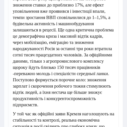
зниження ставки до приблизно 17%, але ефект
уповільнення вже проявився і інвестиції впали,
темпи зростання ВВП сповільнилися до 1–1,5%, а
будівельна активність і машинобудування
залишаються в рецесії. Ще одна критична проблема
це демографічна криза і масовий відтік кадрів,
через мобілізацію, еміграцію та зниження
народжуваності Росія за останні три роки втратила
сотні тисяч працездатних чоловіків. За офіційними
даними, тільки з агропромислового комплексу
щороку йдуть близько 150 тисяч працівників
-переважно молодь і спеціалісти середньої ланки.
Поступово формується порочне коло: зниження
зарплат і скорочення робочого тижня стимулюють
відтік людей, а їхня нестача ще більше знижує
продуктивність і конкурентоспроможність
підприємств.
У той час як офіційні заяви Кремля наголошують на
стабільності та контролі, реальна економічна
ситуація в росії свідчить про глибоку кризу, що