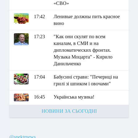
«СВО»
17:42
Ленивые должны пить красное
вино
17:23
"Как они скулят по всем
каналам, в СМИ и на
дипломатических фронтах.
Музыка Моцарта" - Кирило
Данильченко
17:04
Бабусині страви: "Печериці на
грилі зі шпиком і овочами"
16:45
Українська музика!
НОВИНИ ЗА СЬОГОДНІ
@spektrnews