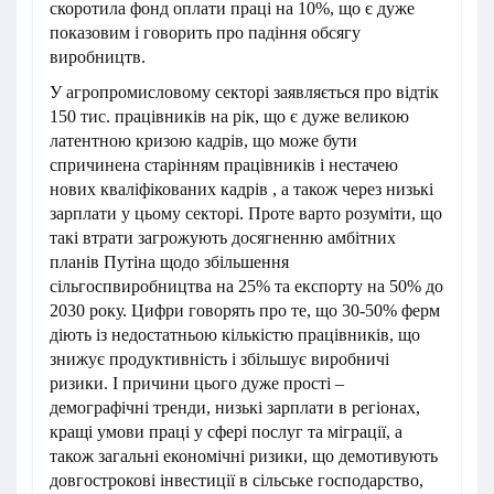
скоротила фонд оплати праці на 10%, що є дуже
показовим і говорить про падіння обсягу
виробництв.
У агропромисловому секторі заявляється про відтік
150 тис. працівників на рік, що є дуже великою
латентною кризою кадрів, що може бути
спричинена старінням працівників і нестачею
нових кваліфікованих кадрів , а також через низькі
зарплати у цьому секторі. Проте варто розуміти, що
такі втрати загрожують досягненню амбітних
планів Путіна щодо збільшення
сільгоспвиробництва на 25% та експорту на 50% до
2030 року. Цифри говорять про те, що 30-50% ферм
діють із недостатньою кількістю працівників, що
знижує продуктивність і збільшує виробничі
ризики. І причини цього дуже прості –
демографічні тренди, низькі зарплати в регіонах,
кращі умови праці у сфері послуг та міграції, а
також загальні економічні ризики, що демотивують
довгострокові інвестиції в сільське господарство,