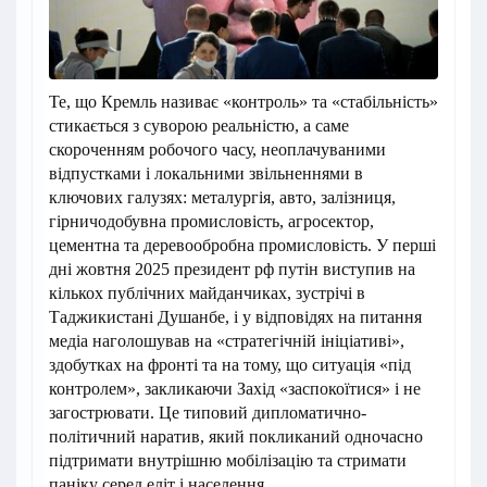
Те, що Кремль називає «контроль» та «стабільність»
стикається з суворою реальністю, а саме
скороченням робочого часу, неоплачуваними
відпустками і локальними звільненнями в
ключових галузях: металургія, авто, залізниця,
гірничодобувна промисловість, агросектор,
цементна та деревообробна промисловість. У перші
дні жовтня 2025 президент рф путін виступив на
кількох публічних майданчиках, зустрічі в
Таджикистані Душанбе, і у відповідях на питання
медіа наголошував на «стратегічній ініціативі»,
здобутках на фронті та на тому, що ситуація «під
контролем», закликаючи Захід «заспокоїтися» і не
загострювати. Це типовий дипломатично-
політичний наратив, який покликаний одночасно
підтримати внутрішню мобілізацію та стримати
паніку серед еліт і населення.