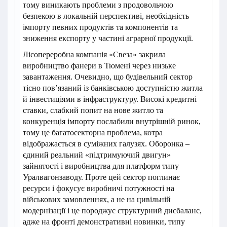
тому виникають проблеми з продовольчою
безпекою в локальній перспективі, необхідність
імпорту певних продуктів та компонентів та
зниження експорту у частині аграрної продукції.
Лісопереробна компанія «Свеза» закрила
виробництво фанери в Тюмені через низьке
завантаження. Очевидно, що будівельний сектор
тісно пов’язаний із банківською доступністю житла
й інвестиціями в інфраструктуру. Високі кредитні
ставки, слабкий попит на нове житло та
конкуренція імпорту послабили внутрішній ринок,
тому це багатосекторна проблема, котра
відображається в суміжних галузях. Оборонка –
єдиний реальний «підтримуючий двигун»
зайнятості і виробництва для платформ типу
Уралвагонзаводу. Проте цей сектор поглинає
ресурси і фокусує виробничі потужності на
військових замовленнях, а не на цивільній
модернізації і це породжує структурний дисбаланс,
адже на фронті демонстративні новинки, типу