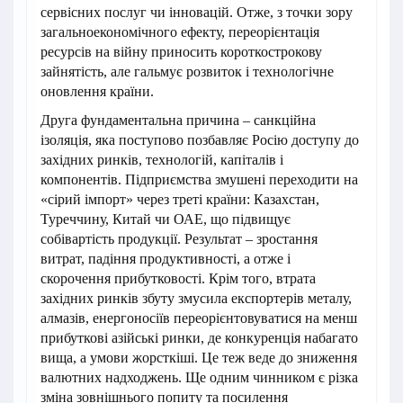
сервісних послуг чи інновацій. Отже, з точки зору
загальноекономічного ефекту, переорієнтація
ресурсів на війну приносить короткострокову
зайнятість, але гальмує розвиток і технологічне
оновлення країни.
Друга фундаментальна причина – санкційна
ізоляція, яка поступово позбавляє Росію доступу до
західних ринків, технологій, капіталів і
компонентів. Підприємства змушені переходити на
«сірий імпорт» через треті країни: Казахстан,
Туреччину, Китай чи ОАЕ, що підвищує
собівартість продукції. Результат – зростання
витрат, падіння продуктивності, а отже і
скорочення прибутковості. Крім того, втрата
західних ринків збуту змусила експортерів металу,
алмазів, енергоносіїв переорієнтовуватися на менш
прибуткові азійські ринки, де конкуренція набагато
вища, а умови жорсткіші. Це теж веде до зниження
валютних надходжень. Ще одним чинником є різка
зміна зовнішнього попиту та посилення