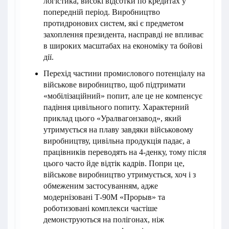
логістика, високі відсотки по кредитах у
попередній період. Виробництво
протидронових систем, які є предметом
захоплення президента, насправді не впливає
в широких масштабах на економіку та бойові
дії.
Перехід частини промислового потенціалу на
військове виробництво, щоб підтримати
«мобілізаційний» попит, але це не компенсує
падіння цивільного попиту. Характерний
приклад цього «Уралвагонзавод», який
утримується на плаву завдяки військовому
виробництву, цивільна продукція падає, а
працівників переводять на 4-денку, тому після
цього часто йде відтік кадрів. Попри це,
військове виробництво утримується, хоч і з
обмеженим застосуванням, адже
модернізовані Т-90М «Прорыв» та
роботизовані комплекси частіше
демонструються на полігонах, ніж