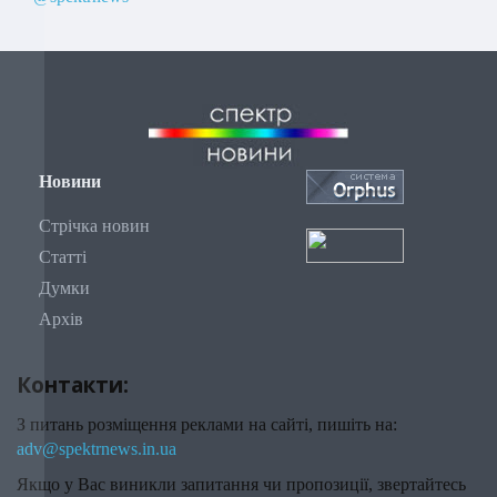
Новини
Стрічка новин
Статті
Думки
Архів
Контакти:
З питань розміщення реклами на сайті, пишіть на:
adv@spektrnews.in.ua
Якщо у Вас виникли запитання чи пропозиції, звертайтесь