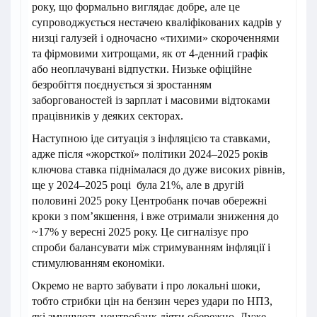
року, що формально виглядає добре, але це
супроводжується нестачею кваліфікованих кадрів у
низці галузей і одночасно «тихими» скороченнями
та фірмовими хитрощами, як от 4-денний графік
або неоплачувані відпустки. Низьке офіційне
безробіття поєднується зі зростанням
заборгованостей із зарплат і масовими відтоками
працівників у деяких секторах.
Наступною іде ситуація з інфляцією та ставками,
адже після «жорсткої» політики 2024–2025 років
ключова ставка піднімалася до дуже високих рівнів,
ще у 2024–2025 році була 21%, але в другій
половині 2025 року Центробанк почав обережні
кроки з пом’якшення, і вже отримали зниження до
~17% у вересні 2025 року. Це сигналізує про
спроби балансувати між стримуванням інфляції і
стимулюванням економіки.
Окремо не варто забувати і про локальні шоки,
тобто стрибки цін на бензин через удари по НПЗ,
які змушують центробанк діяти обережно. Дуже