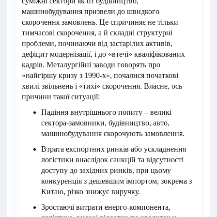
суміжні сектори як от будівництво,
машинобудування призвели до швидкого
скорочення замовлень. Це спричиняє не тільки
тимчасові скорочення, а й складні структурні
проблеми, починаючи від застарілих активів,
дефіцит модернізації, і до «втечі» кваліфікованих
кадрів. Металургійні заводи говорять про
«найгіршу кризу з 1990-х», почалися початкові
хвилі звільнень і «тихі» скорочення. Власне, ось
причини такої ситуації:
Падіння внутрішнього попиту – великі
сектора-замовники, будівництво, авто,
машинобудування скорочують замовлення.
Втрата експортних ринків або ускладнення
логістики внаслідок санкцій та відсутності
доступу до західних ринків, при цьому
конкуренція з дешевшим імпортом, зокрема з
Китаю, різко знижує виручку.
Зростаючі витрати енерго-компонента,