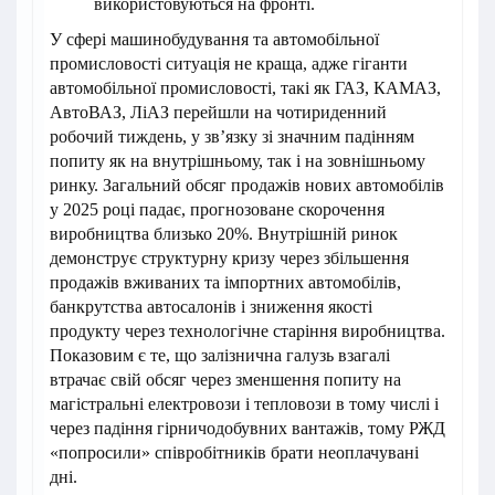
використовуються на фронті.
У сфері машинобудування та автомобільної
промисловості ситуація не краща, адже гіганти
автомобільної промисловості, такі як ГАЗ, КАМАЗ,
АвтоВАЗ, ЛіАЗ перейшли на чотириденний
робочий тиждень, у зв’язку зі значним падінням
попиту як на внутрішньому, так і на зовнішньому
ринку. Загальний обсяг продажів нових автомобілів
у 2025 році падає, прогнозоване скорочення
виробництва близько 20%. Внутрішній ринок
демонструє структурну кризу через збільшення
продажів вживаних та імпортних автомобілів,
банкрутства автосалонів і зниження якості
продукту через технологічне старіння виробництва.
Показовим є те, що залізнична галузь взагалі
втрачає свій обсяг через зменшення попиту на
магістральні електровози і тепловози в тому числі і
через падіння гірничодобувних вантажів, тому РЖД
«попросили» співробітників брати неоплачувані
дні.