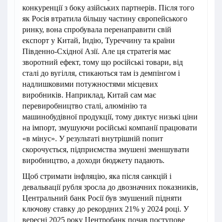
конкуренції з боку азійських партнерів. Після того
як Росія втратила більшу частину європейського
ринку, вона спробувала перенаправити свій
експорт у Китай, Індію, Туреччину та країни
Південно-Східної Азії. Але ця стратегія має
зворотний ефект, тому що російські товари, від
сталі до вугілля, стикаються там із демпінгом і
надлишковими потужностями місцевих
виробників. Наприклад, Китай сам має
перевиробництво сталі, алюмінію та
машинобудівної продукції, тому диктує низькі ціни
на імпорт, змушуючи російські компанії працювати
«в мінус». У результаті внутрішній попит
скорочується, підприємства змушені зменшувати
виробництво, а доходи бюджету падають.
Щоб стримати інфляцію, яка після санкцій і
девальвації рубля зросла до двозначних показників,
Центральний банк Росії був змушений підняти
ключову ставку до рекордних 21% у 2024 році. У
вересні 2025 року Центробанк почав поступове