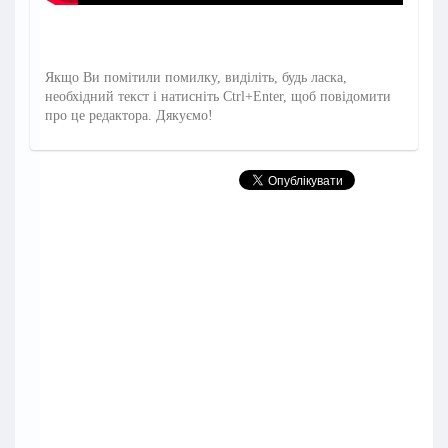
Якщо Ви помітили помилку, виділіть, будь ласка,
необхідний текст і натисніть Ctrl+Enter, щоб повідомити
про це редактора. Дякуємо!