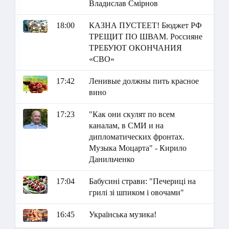
Владислав Смірнов
18:00
КАЗНА ПУСТЕЕТ! Бюджет РФ
ТРЕЩИТ ПО ШВАМ. Россияне
ТРЕБУЮТ ОКОНЧАНИЯ
«СВО»
17:42
Ленивые должны пить красное
вино
17:23
"Как они скулят по всем
каналам, в СМИ и на
дипломатических фронтах.
Музыка Моцарта" - Кирило
Данильченко
17:04
Бабусині страви: "Печериці на
грилі зі шпиком і овочами"
16:45
Українська музика!