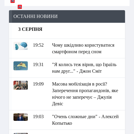
ОСТАННІ НОВИНИ
3 СЕРПНЯ
19:52
Чому шкідливо користуватися
смартфоном перед сном
19:31
"Я колись теж вірив, що Ізраїль
нам друг..." - Джон Сміт
19:09
Масова мобілізація в росії?
Заперечення пропагандонів, яке
нічого не заперечує – Джулія
Девіс
19:03
"Очень сложные дни" - Алексей
Копытько