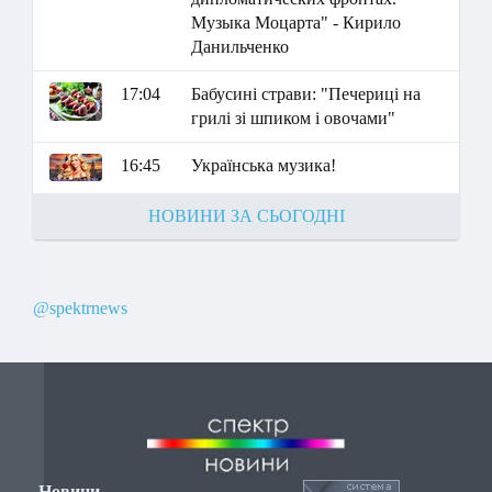
Музыка Моцарта" - Кирило
Данильченко
17:04
Бабусині страви: "Печериці на
грилі зі шпиком і овочами"
16:45
Українська музика!
НОВИНИ ЗА СЬОГОДНІ
@spektrnews
Новини