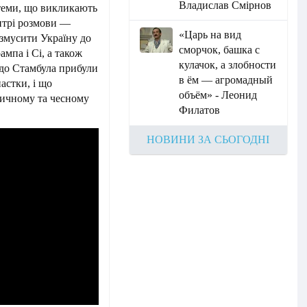
Владислав Смірнов
теми, що викликають
ентрі розмови —
«Царь на вид
 змусити Україну до
сморчок, башка с
мпа і Сі, а також
кулачок, а злобности
 до Стамбула прибули
в ём — агромадный
пастки, і що
объём» - Леонид
тичному та чесному
Филатов
НОВИНИ ЗА СЬОГОДНІ