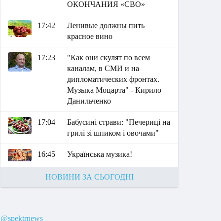
ОКОНЧАНИЯ «СВО»
17:42
Ленивые должны пить
красное вино
17:23
"Как они скулят по всем
каналам, в СМИ и на
дипломатических фронтах.
Музыка Моцарта" - Кирило
Данильченко
17:04
Бабусині страви: "Печериці на
грилі зі шпиком і овочами"
16:45
Українська музика!
НОВИНИ ЗА СЬОГОДНІ
@spektrnews