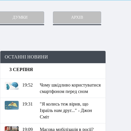
ДУМКИ
АРХІВ
ОСТАННІ НОВИНИ
3 СЕРПНЯ
19:52
Чому шкідливо користуватися
смартфоном перед сном
19:31
"Я колись теж вірив, що
Ізраїль нам друг..." - Джон
Сміт
19:09
Масова мобілізація в росії?