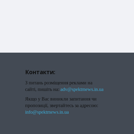
Контакти:
З питань розміщення реклами на
сайті, пишіть на:
adv@spektrnews.in.ua
Якщо у Вас виникли запитання чи
пропозиції, звертайтесь за адресою:
info@spektrnews.in.ua