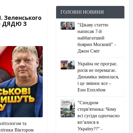
ГОЛОВНІ НОВИНИ
. Зеленського
е ДЯДЮ З
"Цікаву статтю
написав 7-й
найбагатший
боярин Московії" -
Джон Сміт
Україна не програє.
росія не перемагає.
Динаміка змінилася,
і це змінює все –
Енн Епплбом
"Синдром
стерв'ятника: Чому
всі сусіди одночасно
вп’ялися в
олітологом та
Україну??" -
олітики Віктором