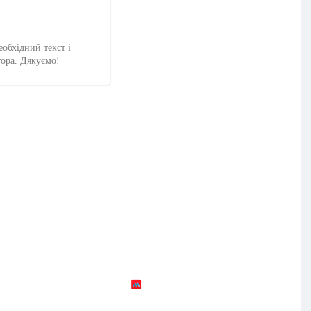
еобхідний текст і
тора. Дякуємо!