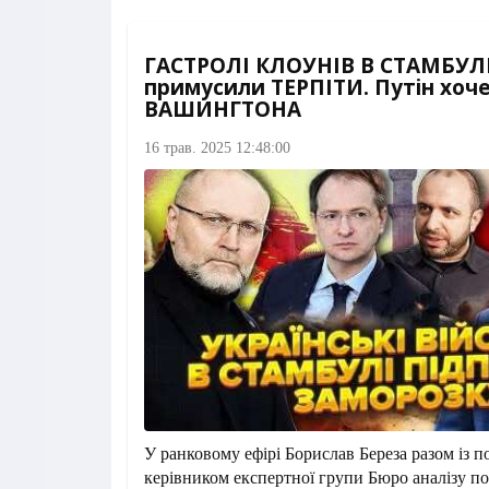
ГАСТРОЛІ КЛОУНІВ В СТАМБУЛІ
примусили ТЕРПІТИ. Путін хоч
ВАШИНГТОНА
16 трав. 2025 12:48:00
У ранковому ефірі Борислав Береза разом із п
керівником експертної групи Бюро аналізу п