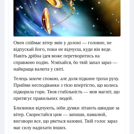
Овен спіймає вітер змін у долоні — головне, не
відпускай його, поки не відчуєш, куди він веде.
Навіть дрібна ідея може перетворитись на
справжню подію. Усміхайся, бо твій запал зараз —
найкраща валюта у світі.
Телець захоче спокою, але доля підкине трохи руху.
Прийми несподіванки з тією впертістю, що колись
підкорила гори. Твоя стабільність — мов магніт, що
притягує правильних людей.
Близнюки відчують, ніби думки літають швидше за
вітер. Скористайся цим — запиши, намалюй,
виговори все, що рветься назовні. Твій голос зараз
має силу надихати інших.