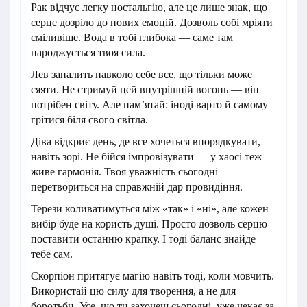
Рак відчує легку ностальгію, але це лише знак, що
серце дозріло до нових емоцій. Дозволь собі мріяти
сміливіше. Вода в тобі глибока — саме там
народжується твоя сила.
Лев запалить навколо себе все, що тільки може
сяяти. Не стримуй цей внутрішній вогонь — він
потрібен світу. Але пам’ятай: іноді варто й самому
грітися біля свого світла.
Діва відкриє день, де все хочеться впорядкувати,
навіть зорі. Не бійся імпровізувати — у хаосі теж
живе гармонія. Твоя уважність сьогодні
перетвориться на справжній дар провидіння.
Терези коливатимуться між «так» і «ні», але кожен
вибір буде на користь душі. Просто дозволь серцю
поставити останню крапку. І тоді баланс знайде
тебе сам.
Скорпіон притягує магію навіть тоді, коли мовчить.
Використай цю силу для творення, а не для
боротьби. Усе, що ти захочеш сьогодні, уже чекає за