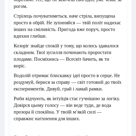
рогом.
Стрілець почуватиметься, наче стріла, випущена
просто в обрій. Не зупиняйся — твій політ надихає
інших на сміливість. Пригода вже поруч, просто
вдихни глибше.
Козоріг знайде спокій у тому, що колись здавалося
складним. Твої зусилля починають проростати
плодами. Посміхнись — Всесвіт бачить, як ти
виріс.
Водолій отримає блискавку ідеї просто в серце. Не
роздумуй, берися за справу — світ готовий до твоїх
експериментів. Дивуй, грай і ламай рамки.
Риби відчують, як інтуїція стає гучнішою за логіку.
Довірся цьому голосу — він веде туди, де вода
прозора й спокійна. У твоїй м’якій силі —
справжнє натхнення для інших.