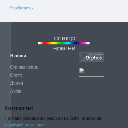
@spektrnews
Новини
Стрічка новин
Статті
Думки
Архів
Контакти:
З питань розміщення реклами на сайті, пишіть на:
adv@spektrnews.in.ua