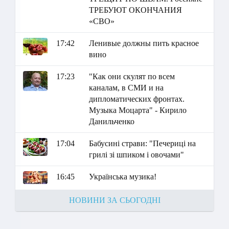
ТРЕБУЮТ ОКОНЧАНИЯ
«СВО»
17:42
Ленивые должны пить красное
вино
17:23
"Как они скулят по всем
каналам, в СМИ и на
дипломатических фронтах.
Музыка Моцарта" - Кирило
Данильченко
17:04
Бабусині страви: "Печериці на
грилі зі шпиком і овочами"
16:45
Українська музика!
НОВИНИ ЗА СЬОГОДНІ