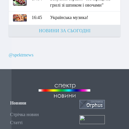
грилі зі шпиком і овочами"
16:45
Українська музика!
НОВИНИ ЗА СЬОГОДНІ
@spektrnews
Новини
Стрічка новин
Статті