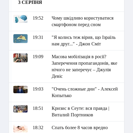
3 СЕРПНЯ
19:52
Чому шкідливо користуватися
смартфоном перед сном
19:31
"Я колись теж вірив, що Ізраїль
нам друг..." - Джон Сміт
19:09
Масова мобілізація в росії?
Заперечення пропагандонів, яке
нічого не заперечує – Джулія
Девіс
19:03
"Очень сложные дни" - Алексей
Копытько
18:51
Кризис в Сеуте: вся правда |
Виталий Портников
18:32
Спать более 8 часов вредно