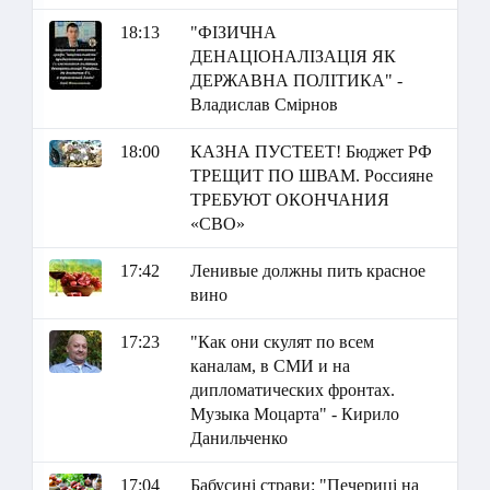
18:13
"ФІЗИЧНА
ДЕНАЦІОНАЛІЗАЦІЯ ЯК
ДЕРЖАВНА ПОЛІТИКА" -
Владислав Смірнов
18:00
КАЗНА ПУСТЕЕТ! Бюджет РФ
ТРЕЩИТ ПО ШВАМ. Россияне
ТРЕБУЮТ ОКОНЧАНИЯ
«СВО»
17:42
Ленивые должны пить красное
вино
17:23
"Как они скулят по всем
каналам, в СМИ и на
дипломатических фронтах.
Музыка Моцарта" - Кирило
Данильченко
17:04
Бабусині страви: "Печериці на