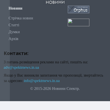
Новини
Стрічка новин
Статті
Думки
Архів
Контакти:
З питань розміщення реклами на сайті, пишіть на:
adv@spektrnews.in.ua
Якщо у Вас виникли запитання чи пропозиції, звертайтесь
за адресою:
info@spektrnews.in.ua
© 2015-2026 Новини Спектр.