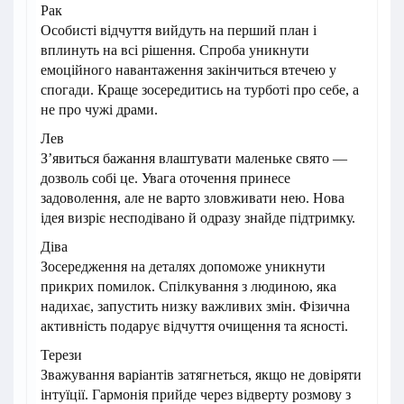
Рак
Особисті відчуття вийдуть на перший план і
вплинуть на всі рішення. Спроба уникнути
емоційного навантаження закінчиться втечею у
спогади. Краще зосередитись на турботі про себе, а
не про чужі драми.
Лев
З’явиться бажання влаштувати маленьке свято —
дозволь собі це. Увага оточення принесе
задоволення, але не варто зловживати нею. Нова
ідея визріє несподівано й одразу знайде підтримку.
Діва
Зосередження на деталях допоможе уникнути
прикрих помилок. Спілкування з людиною, яка
надихає, запустить низку важливих змін. Фізична
активність подарує відчуття очищення та ясності.
Терези
Зважування варіантів затягнеться, якщо не довіряти
інтуїції. Гармонія прийде через відверту розмову з