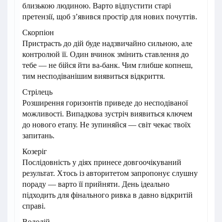
близькою людиною. Варто відпустити старі
претензії, щоб з’явився простір для нових почуттів.
Скорпіон
Пристрасть до дій буде надзвичайно сильною, але
контролюй її. Один вчинок змінить ставлення до
тебе — не бійся йти ва-банк. Чим глибше копнеш,
тим несподіванішим виявиться відкриття.
Стрілець
Розширення горизонтів приведе до несподіваної
можливості. Випадкова зустріч виявиться ключем
до нового етапу. Не зупиняйся — світ чекає твоїх
запитань.
Козеріг
Послідовність у діях принесе довгоочікуваний
результат. Хтось із авторитетом запропонує слушну
пораду — варто її прийняти. День ідеально
підходить для фінального ривка в давно відкритій
справі.
Водолій