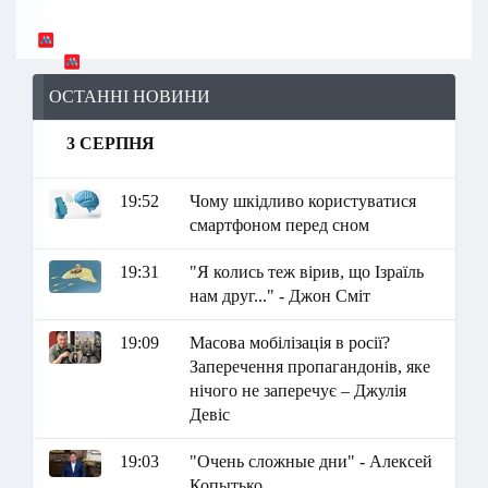
ОСТАННІ НОВИНИ
3 СЕРПНЯ
19:52
Чому шкідливо користуватися
смартфоном перед сном
19:31
"Я колись теж вірив, що Ізраїль
нам друг..." - Джон Сміт
19:09
Масова мобілізація в росії?
Заперечення пропагандонів, яке
нічого не заперечує – Джулія
Девіс
19:03
"Очень сложные дни" - Алексей
Копытько