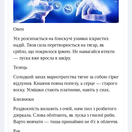
Овен
Усе розсипається на блискучі уламки іскристих
надій. Твоя сила перетворюється на тягар, як
срібло, що покрилося іржею. Не намагайся втекти
— луска вже вросла в шкіру.
Телець
Солодкий запах марнотратства тягне за собою гірке
відлуння. Кишеня повна попелу, а серце — старого
воску. Усмішки стають платними, навіть у снах.
Близнюки
Роздвоєність вилазить з очей, наче пил з розбитого
дзеркала. Слова облітають, як луска з гнилої риби.
Варто мовчати — тиша принаймні не б'є в обличчя.
Рак