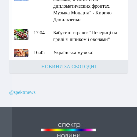
дипломатических фронтах.
Музыка Моцарта" - Кирило
Данильченко
17:04
Бабусині страви: "Печериці на
грилі зі шпиком і овочами"
16:45
Українська музика!
НОВИНИ ЗА СЬОГОДНІ
@spektrnews