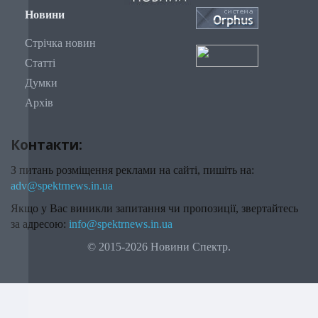
Новини
Стрічка новин
Статті
Думки
Архів
Контакти:
З питань розміщення реклами на сайті, пишіть на:
adv@spektrnews.in.ua
Якщо у Вас виникли запитання чи пропозиції, звертайтесь
за адресою:
info@spektrnews.in.ua
© 2015-2026 Новини Спектр.