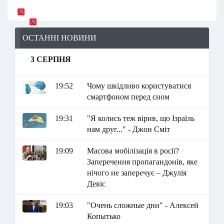
ОСТАННІ НОВИНИ
3 СЕРПНЯ
19:52
Чому шкідливо користуватися
смартфоном перед сном
19:31
"Я колись теж вірив, що Ізраїль
нам друг..." - Джон Сміт
19:09
Масова мобілізація в росії?
Заперечення пропагандонів, яке
нічого не заперечує – Джулія
Девіс
19:03
"Очень сложные дни" - Алексей
Копытько