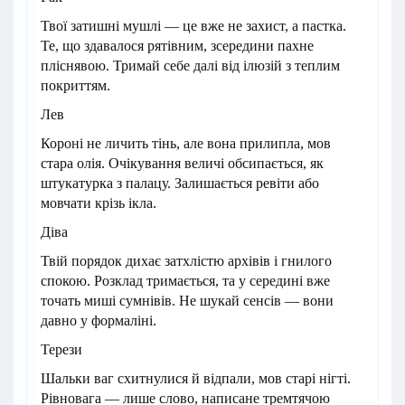
Твої затишні мушлі — це вже не захист, а пастка.
Те, що здавалося рятівним, зсередини пахне
пліснявою. Тримай себе далі від ілюзій з теплим
покриттям.
Лев
Короні не личить тінь, але вона прилипла, мов
стара олія. Очікування величі обсипається, як
штукатурка з палацу. Залишається ревіти або
мовчати крізь ікла.
Діва
Твій порядок дихає затхлістю архівів і гнилого
спокою. Розклад тримається, та у середині вже
точать миші сумнівів. Не шукай сенсів — вони
давно у формаліні.
Терези
Шальки ваг схитнулися й відпали, мов старі нігті.
Рівновага — лише слово, написане тремтячою