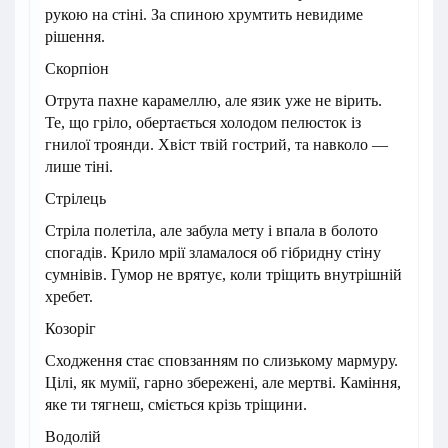
рукою на стіні. За спиною хрумтить невидиме
рішення.
Скорпіон
Отрута пахне карамеллю, але язик уже не вірить.
Те, що гріло, обертається холодом пелюсток із
гнилої троянди. Хвіст твій гострий, та навколо —
лише тіні.
Стрілець
Стріла полетіла, але забула мету і впала в болото
спогадів. Крило мрії зламалося об гібридну стіну
сумнівів. Гумор не врятує, коли тріщить внутрішній
хребет.
Козоріг
Сходження стає сповзанням по слизькому мармуру.
Цілі, як мумії, гарно збережені, але мертві. Каміння,
яке ти тягнеш, сміється крізь тріщини.
Водолій