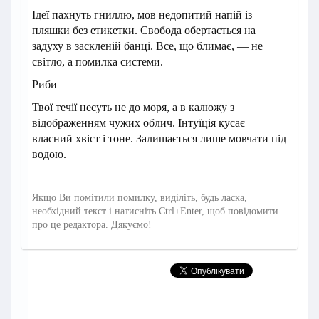
Ідеї пахнуть гниллю, мов недопитий напій із
пляшки без етикетки. Свобода обертається на
задуху в заскленій банці. Все, що блимає, — не
світло, а помилка системи.
Риби
Твої течії несуть не до моря, а в калюжу з
відображенням чужих облич. Інтуїція кусає
власний хвіст і тоне. Залишається лише мовчати під
водою.
Якщо Ви помітили помилку, виділіть, будь ласка,
необхідний текст і натисніть Ctrl+Enter, щоб повідомити
про це редактора. Дякуємо!