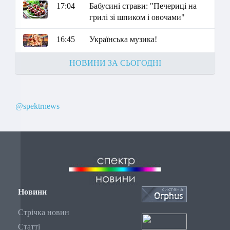
17:04
Бабусині страви: "Печериці на
грилі зі шпиком і овочами"
16:45
Українська музика!
НОВИНИ ЗА СЬОГОДНІ
@spektrnews
Новини
Стрічка новин
Статті