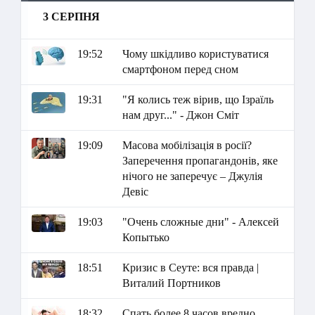
3 СЕРПНЯ
19:52
Чому шкідливо користуватися
смартфоном перед сном
19:31
"Я колись теж вірив, що Ізраїль
нам друг..." - Джон Сміт
19:09
Масова мобілізація в росії?
Заперечення пропагандонів, яке
нічого не заперечує – Джулія
Девіс
19:03
"Очень сложные дни" - Алексей
Копытько
18:51
Кризис в Сеуте: вся правда |
Виталий Портников
18:32
Спать более 8 часов вредно