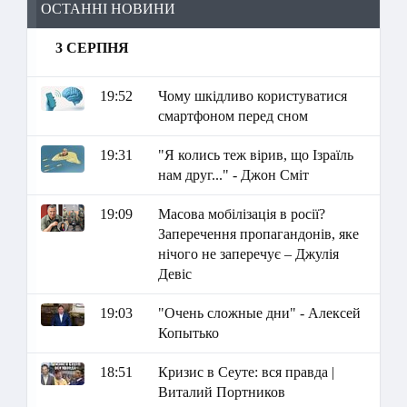
ОСТАННІ НОВИНИ
3 СЕРПНЯ
19:52
Чому шкідливо користуватися
смартфоном перед сном
19:31
"Я колись теж вірив, що Ізраїль
нам друг..." - Джон Сміт
19:09
Масова мобілізація в росії?
Заперечення пропагандонів, яке
нічого не заперечує – Джулія
Девіс
19:03
"Очень сложные дни" - Алексей
Копытько
18:51
Кризис в Сеуте: вся правда |
Виталий Портников