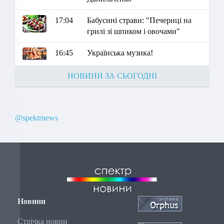
17:04
Бабусині страви: "Печериці на
грилі зі шпиком і овочами"
16:45
Українська музика!
НОВИНИ ЗА СЬОГОДНІ
@spektrnews
Новини
Стрічка новин