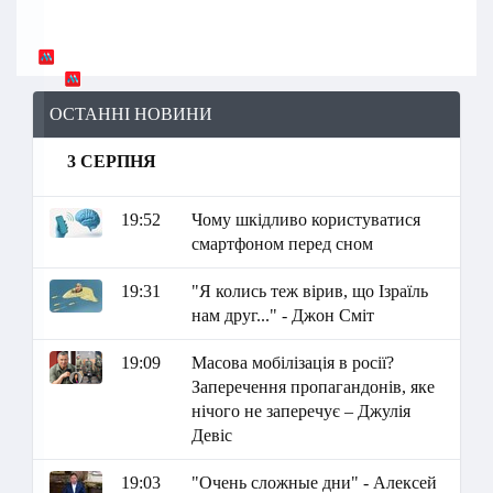
ОСТАННІ НОВИНИ
3 СЕРПНЯ
19:52
Чому шкідливо користуватися
смартфоном перед сном
19:31
"Я колись теж вірив, що Ізраїль
нам друг..." - Джон Сміт
19:09
Масова мобілізація в росії?
Заперечення пропагандонів, яке
нічого не заперечує – Джулія
Девіс
19:03
"Очень сложные дни" - Алексей