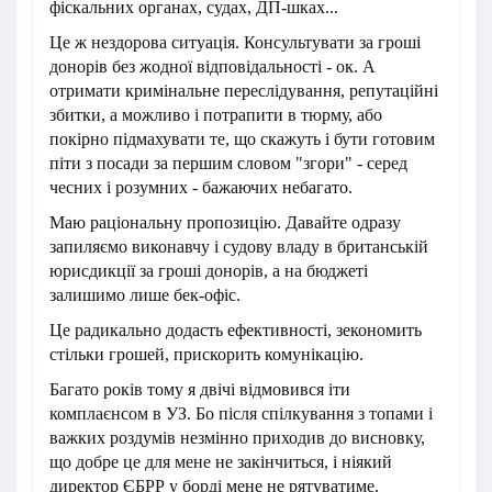
фіскальних органах, судах, ДП-шках...
Це ж нездорова ситуація. Консультувати за гроші
донорів без жодної відповідальності - ок. А
отримати кримінальне переслідування, репутаційні
збитки, а можливо і потрапити в тюрму, або
покірно підмахувати те, що скажуть і бути готовим
піти з посади за першим словом "згори" - серед
чесних і розумних - бажаючих небагато.
Маю раціональну пропозицію. Давайте одразу
запиляємо виконавчу і судову владу в британській
юрисдикції за гроші донорів, а на бюджеті
залишимо лише бек-офіс.
Це радикально додасть ефективності, зекономить
стільки грошей, прискорить комунікацію.
Багато років тому я двічі відмовився іти
комплаєнсом в УЗ. Бо після спілкування з топами і
важких роздумів незмінно приходив до висновку,
що добре це для мене не закінчиться, і ніякий
директор ЄБРР у борді мене не рятуватиме.