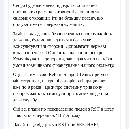
Скоро буде ще кілька підозр, які остаточно
поставлять хрест на готовності активних та
свідомих українців іти на будь яку посаду, що
стосуватиметься державних коштів.
Замість вкладатися безпосередньо в спроможність
держави, будемо вкладатися в deep state.
Консультувати зі сторони. Допомагати державі
виключно через ГО-шки та аналітичні центри.
Комунікувати з донорами, закладаючи полісі у їхні
умови зовнішнього фінансування нашого бюджету.
Оці всі тимчасові Reform Support Teams при усіх
міністерствах, на гроші донорів, які працююють
вже по 8 років - це ж про системну триваючу
неспроможність затягнути притомних людей на
держслужбу.
Оці всі плани по переведенню людей з RST в штат
- що, хтось перейшов? Ні? А чому?
Давайте ще відкриємо RST при БЕБ, НАБУ,