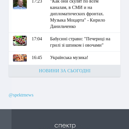
17:23
"Как они скулят по всем
каналам, в СМИ и на
дипломатических фронтах.
Музыка Моцарта" - Кирило
Данильченко
17:04
Бабусині страви: "Печериці на
грилі зі шпиком і овочами"
16:45
Українська музика!
НОВИНИ ЗА СЬОГОДНІ
@spektrnews