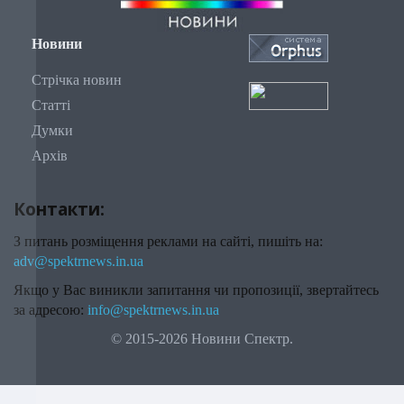
Новини
Стрічка новин
Статті
Думки
Архів
Контакти:
З питань розміщення реклами на сайті, пишіть на:
adv@spektrnews.in.ua
Якщо у Вас виникли запитання чи пропозиції, звертайтесь
за адресою:
info@spektrnews.in.ua
© 2015-2026 Новини Спектр.