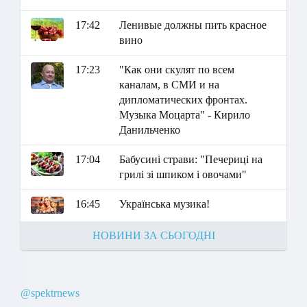
17:42
Ленивые должны пить красное
вино
17:23
"Как они скулят по всем
каналам, в СМИ и на
дипломатических фронтах.
Музыка Моцарта" - Кирило
Данильченко
17:04
Бабусині страви: "Печериці на
грилі зі шпиком і овочами"
16:45
Українська музика!
НОВИНИ ЗА СЬОГОДНІ
@spektrnews