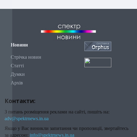
Новини
Стрічка новин
Статті
Думки
Архів
Контакти:
З питань розміщення реклами на сайті, пишіть на:
adv@spektrnews.in.ua
Якщо у Вас виникли запитання чи пропозиції, звертайтесь
за адресою:
info@spektrnews.in.ua