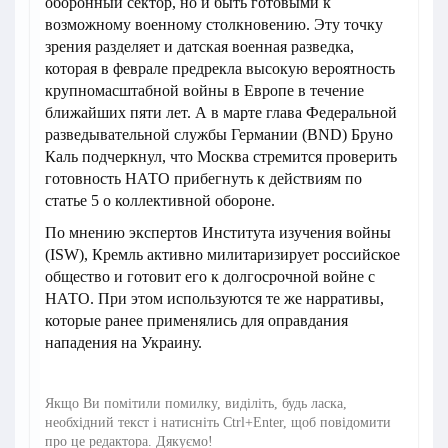
оборонный сектор, но и быть готовыми к
возможному военному столкновению. Эту точку
зрения разделяет и датская военная разведка,
которая в феврале предрекла высокую вероятность
крупномасштабной войны в Европе в течение
ближайших пяти лет. А в марте глава Федеральной
разведывательной службы Германии (BND) Бруно
Каль подчеркнул, что Москва стремится проверить
готовность НАТО прибегнуть к действиям по
статье 5 о коллективной обороне.
По мнению экспертов Института изучения войны
(ISW), Кремль активно милитаризирует российское
общество и готовит его к долгосрочной войне с
НАТО. При этом используются те же нарративы,
которые ранее применялись для оправдания
нападения на Украину.
Якщо Ви помітили помилку, виділіть, будь ласка,
необхідний текст і натисніть Ctrl+Enter, щоб повідомити
про це редактора. Дякуємо!