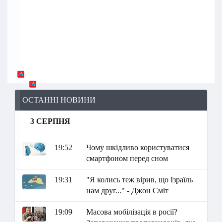
ОСТАННІ НОВИНИ
3 СЕРПНЯ
19:52
Чому шкідливо користуватися
смартфоном перед сном
19:31
"Я колись теж вірив, що Ізраїль
нам друг..." - Джон Сміт
19:09
Масова мобілізація в росії?