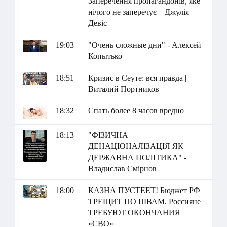
Заперечення пропагандонів, яке
нічого не заперечує – Джулія
Девіс
19:03
"Очень сложные дни" - Алексей
Копытько
18:51
Кризис в Сеуте: вся правда |
Виталий Портников
18:32
Спать более 8 часов вредно
18:13
"ФІЗИЧНА
ДЕНАЦІОНАЛІЗАЦІЯ ЯК
ДЕРЖАВНА ПОЛІТИКА" -
Владислав Смірнов
18:00
КАЗНА ПУСТЕЕТ! Бюджет РФ
ТРЕЩИТ ПО ШВАМ. Россияне
ТРЕБУЮТ ОКОНЧАНИЯ
«СВО»