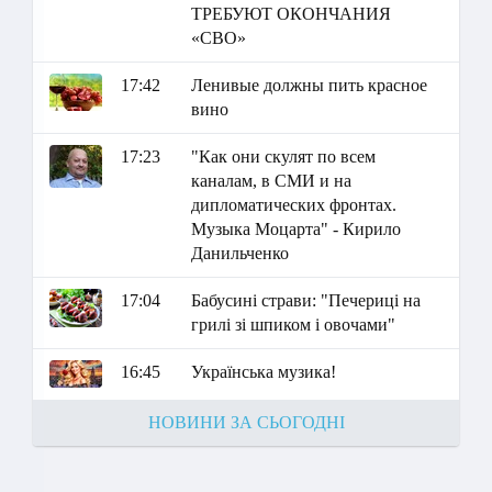
ТРЕБУЮТ ОКОНЧАНИЯ
«СВО»
17:42
Ленивые должны пить красное
вино
17:23
"Как они скулят по всем
каналам, в СМИ и на
дипломатических фронтах.
Музыка Моцарта" - Кирило
Данильченко
17:04
Бабусині страви: "Печериці на
грилі зі шпиком і овочами"
16:45
Українська музика!
НОВИНИ ЗА СЬОГОДНІ