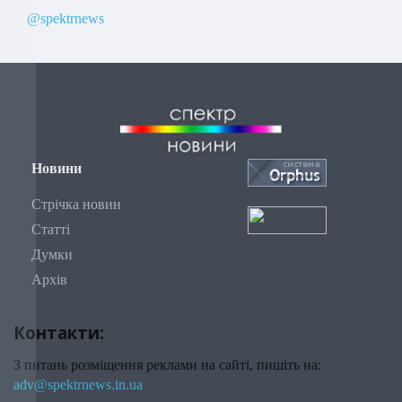
@spektrnews
Новини
Стрічка новин
Статті
Думки
Архів
Контакти:
З питань розміщення реклами на сайті, пишіть на:
adv@spektrnews.in.ua