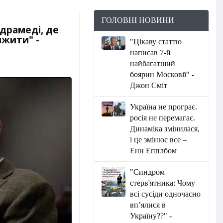
ГОЛОВНІ НОВИНИ
драмеді, де
ижити" -
"Цікаву статтю
написав 7-й
найбагатший
боярин Московії" -
Джон Сміт
Україна не програє.
росія не перемагає.
Динаміка змінилася,
і це змінює все –
Енн Епплбом
"Синдром
стерв'ятника: Чому
всі сусіди одночасно
вп’ялися в
Україну??" -