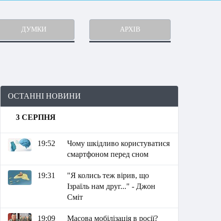
ДУМКИ
АРХІВ
ОСТАННІ НОВИНИ
3 СЕРПНЯ
19:52
Чому шкідливо користуватися
смартфоном перед сном
19:31
"Я колись теж вірив, що
Ізраїль нам друг..." - Джон
Сміт
19:09
Масова мобілізація в росії?