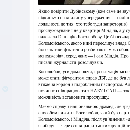
Якщо повірити Дубінському (вже саме це зву
відкиньмо на хвилину упередження — сидіння
лояльності до тих, хто тебе туди запроторив
прослуховування не у квартирі Міндіча, а у с
належала Геннадію Боголюбову. Це бізнес-пар
Коломойського, якого нині переслідує влада 
його активи фактично розбирають між собою
менеджерів», серед яких — і сам Міндіч. Про
писали журналісти-розслідувачі.
Боголюбов, усвідомлюючи, що ситуація загост
може стати фігурантом справ ДБР, де не був 
втікає за кордон з підробленим паспортом. Ал
починає співпрацювати з НАБУ і САП — зокр
можливість встановити прослушку.
Маємо справу з національною драмеді, де зра
способом вижити. Боголюбов, який був партн
Коломойського, і Міндіча, після ув’язнення «
свободу — через співпрацю з антикорупційн