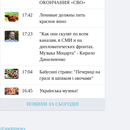
ОКОНЧАНИЯ «СВО»
17:42
Ленивые должны пить
красное вино
17:23
"Как они скулят по всем
каналам, в СМИ и на
дипломатических фронтах.
Музыка Моцарта" - Кирило
Данильченко
17:04
Бабусині страви: "Печериці на
грилі зі шпиком і овочами"
16:45
Українська музика!
НОВИНИ ЗА СЬОГОДНІ
@spektrnews