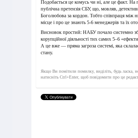
Подобається це комусь чи ні, але це факт. Н
публічна претензія СБУ, що, мовляв, детект
Боголюбова за кордон. Тобто співпраця між 
місце і про це знають 5-6 менеджерів та їх от
Висновок простий: НАБУ почало системно з
корупційної діяльності тих самих 5–6 «ефект
А це вже — пряма загроза системі, яка склала
стану.
Якщо Ви помітили помилку, виділіть, будь ласка, н
натисніть Ctrl+Enter, щоб повідомити про це редак