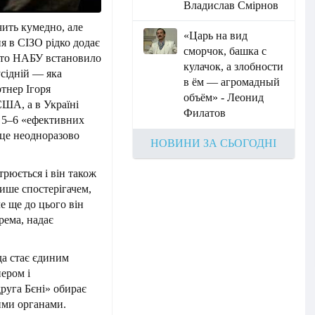
Владислав Смірнов
чить кумедно, але
«Царь на вид
 в СІЗО рідко додає
сморчок, башка с
), то НАБУ встановило
кулачок, а злобности
усідній — яка
в ём — агромадный
тнер Ігоря
объём» - Леонид
США, а в Україні
Филатов
 5–6 «ефективних
 це неодноразово
НОВИНИ ЗА СЬОГОДНІ
рюється і він також
лише спостерігачем,
е ще до цього він
ема, надає
да стає єдиним
ером і
друга Бєні» обирає
ими органами.