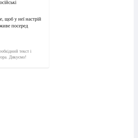
осійські
е, щоб у неї настрій
 живе посеред
еобхідний текст і
тора. Дякуємо!