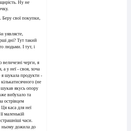
 щирість. Ну не
очку.
є. Беру свої покупки,
Ви уявляєте,
рші дні? Тут такий
о людьми. І тут, і
о величезні черги, я
, а у неї - своя, хоча
е я шукала продукти -
д кількатисячного (не
с шукав якусь опору
 вже вибухало та
ла острівцем
Ця каса для неї
її маленькій
йстрашніші часи.
на ньому дожила до