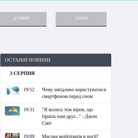
ДУМКИ
АРХІВ
ОСТАННІ НОВИНИ
3 СЕРПНЯ
19:52
Чому шкідливо користуватися
смартфоном перед сном
19:31
"Я колись теж вірив, що
Ізраїль нам друг..." - Джон
Сміт
19:09
Масова мобілізація в росії?