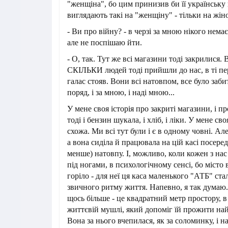
"женщіна", бо цим принизив би її українську
виглядають такі на "женщіну" - тільки на жін
- Ви про війну? - в черзі за мною нікого нема
але не поспішаю йти.
- О, так. Тут же всі магазини тоді закрилися. 
СКІЛЬКИ людей тоді прийшли до нас, в ті пе
галас стояв. Вони всі натовпом, все було забит
поряд, і за мною, і наді мною...
У мене своя історія про закриті магазини, і пр
тоді і бензин шукала, і хліб, і ліки. У мене своя
схожа. Ми всі тут були і є в одному човні. Ал
а вона сиділа й працювала на цій касі посере
менше) натовпу. І, можливо, коли кожен з на
під ногами, в психологічному сенсі, бо місто
горіло - для неї ця каса маленького "АТБ" ста
звичного ритму життя. Напевно, я так думаю. 
щось більше - це квадратний метр простору, в 
життєвій мушлі, який допоміг їй прожити на
Вона за нього вчепилася, як за соломинку, і 