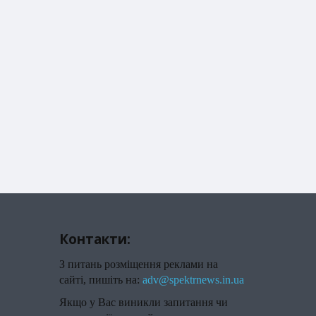
Контакти:
З питань розміщення реклами на
сайті, пишіть на:
adv@spektrnews.in.ua
Якщо у Вас виникли запитання чи