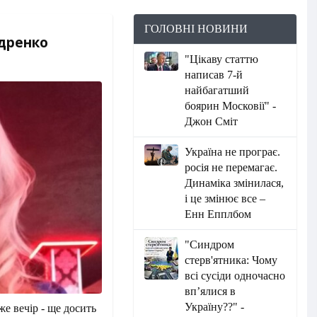
ГОЛОВНІ НОВИНИ
удренко
"Цікаву статтю
написав 7-й
найбагатший
боярин Московії" -
Джон Сміт
Україна не програє.
росія не перемагає.
Динаміка змінилася,
і це змінює все –
Енн Епплбом
"Синдром
стерв'ятника: Чому
всі сусіди одночасно
вп’ялися в
Україну??" -
же вечір - ще досить