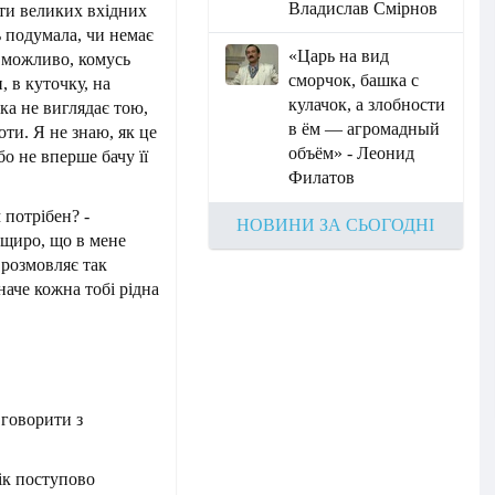
Владислав Смірнов
оти великих вхідних
сь подумала, чи немає
«Царь на вид
 - можливо, комусь
сморчок, башка с
, в куточку, на
кулачок, а злобности
ка не виглядає тою,
в ём — агромадный
оти. Я не знаю, як це
объём» - Леонид
о не вперше бачу її
Филатов
 потрібен? -
НОВИНИ ЗА СЬОГОДНІ
и щиро, що в мене
 розмовляє так
наче кожна тобі рідна
 говорити з
ік поступово