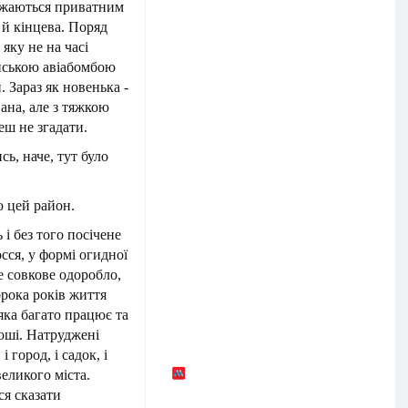
зджаються приватним
 й кінцева. Поряд
 яку не на часі
йською авіабомбою
. Зараз як новенька -
ана, але з тяжкою
еш не згадати.
сь, наче, тут було
ю цей район.
 і без того посічене
сся, у формі огидної
е совкове одоробло,
сорока років життя
яка багато працює та
роші. Натруджені
 город, і садок, і
великого міста.
ся сказати