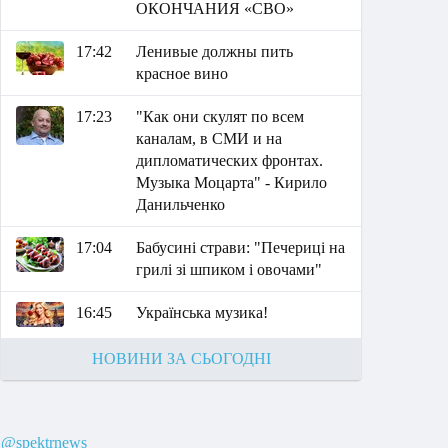
ОКОНЧАНИЯ «СВО»
17:42
Ленивые должны пить
красное вино
17:23
"Как они скулят по всем
каналам, в СМИ и на
дипломатических фронтах.
Музыка Моцарта" - Кирило
Данильченко
17:04
Бабусині страви: "Печериці на
грилі зі шпиком і овочами"
16:45
Українська музика!
НОВИНИ ЗА СЬОГОДНІ
@spektrnews