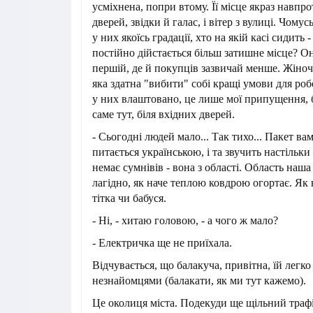
усміхнена, попри втому. Її місце якраз навпр
дверей, звідки й галас, і вітер з вулиці. Чому
у них якоїсь градації, хто на якій касі сидить
постійно дійстається більш затишне місце? Он
першій, де й покупців зазвичай менше. Жіноч
яка здатна "вибити" собі кращі умови для роб
у них влаштовано, це лише мої припущення, б
саме тут, біля вхідних дверей.
- Сьогодні людей мало... Так тихо... Пакет вам
питається українською, і та звучить настільк
немає сумнівів - вона з області. Область наша
лагідно, як наче теплою ковдрою огортає. Як 
тітка чи бабуся.
- Ні, - хитаю головою, - а чого ж мало?
- Електричка ще не приїхала.
Відчувається, що балакуча, привітна, їй легко
незнайомцями (балакати, як ми тут кажемо).
Це околиця міста. Подекуди ще щільний траф