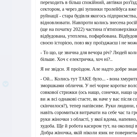
переходить в більш спокійний, автівки роз'ї
сектором, а через дві зупинки тролейбуса вже
руйнації - стара будівля якогось підприємства,
відновлювати. Навпроти колись знесена росі
(ще на початку 2022) частина п'ятиповерхівки
відбудована, утеплена, пофарбована. Відбудов
своєю історією, повз яку проїзджаєш і не мож
- То що, це звична для вечора річ? Людей коли
більше. Хоч є електричка, хоч ні?..
Я не звідси. Я проїздом. Але надто добре зна
- Ой... Колись тут ТАКЕ було... - вона хмурить
зморшками обличчя. У неї чорне коротке воло
совкової стрижки (ось нащо, сонечки, нащо ц
ви ж всі однакові стаєте, як наче у вас після 
скінчилося?), тепер напівсиве. Руки людини, 
навіть соромиться витрачати на себе час та г
руки жіночки з області, у якої вдома, напевно, і
худоба. Ще й робота касиром тут, на околиці 
Добра жіночка, якій ніколи язик не повернеть