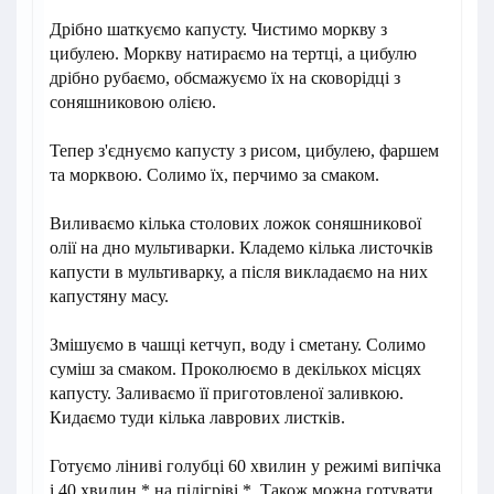
Дрібно шаткуємо капусту. Чистимо моркву з
цибулею. Моркву натираємо на тертці, а цибулю
дрібно рубаємо, обсмажуємо їх на сковорідці з
соняшниковою олією.
Тепер з'єднуємо капусту з рисом, цибулею, фаршем
та морквою. Солимо їх, перчимо за смаком.
Виливаємо кілька столових ложок соняшникової
олії на дно мультиварки. Кладемо кілька листочків
капусти в мультиварку, а після викладаємо на них
капустяну масу.
Змішуємо в чашці кетчуп, воду і сметану. Солимо
суміш за смаком. Проколюємо в декількох місцях
капусту. Заливаємо її приготовленої заливкою.
Кидаємо туди кілька лаврових листків.
Готуємо ліниві голубці 60 хвилин у режимі випічка
і 40 хвилин * на підігріві *. Також можна готувати