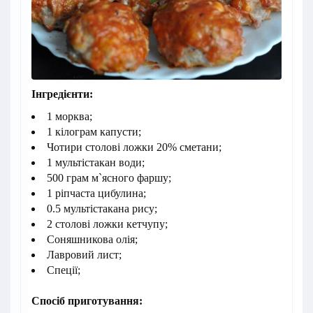
Інгредієнти:
1 морква;
1 кілограм капусти;
Чотири столові ложки 20% сметани;
1 мультістакан води;
500 грам м`ясного фаршу;
1 ріпчаста цибулина;
0.5 мультістакана рису;
2 столові ложки кетчупу;
Соняшникова олія;
Лавровий лист;
Спеції;
Спосіб приготування: