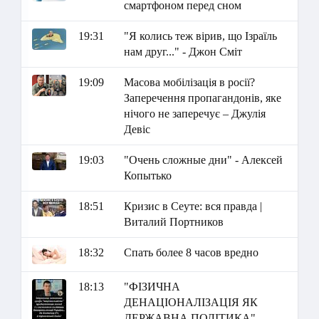
смартфоном перед сном
19:31
"Я колись теж вірив, що Ізраїль
нам друг..." - Джон Сміт
19:09
Масова мобілізація в росії?
Заперечення пропагандонів, яке
нічого не заперечує – Джулія
Девіс
19:03
"Очень сложные дни" - Алексей
Копытько
18:51
Кризис в Сеуте: вся правда |
Виталий Портников
18:32
Спать более 8 часов вредно
18:13
"ФІЗИЧНА
ДЕНАЦІОНАЛІЗАЦІЯ ЯК
ДЕРЖАВНА ПОЛІТИКА" -