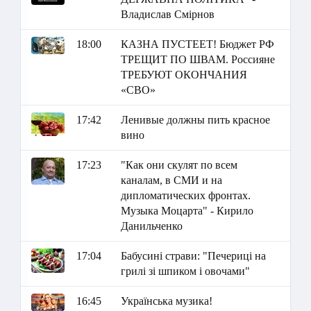
Владислав Смірнов
18:00
КАЗНА ПУСТЕЕТ! Бюджет РФ
ТРЕЩИТ ПО ШВАМ. Россияне
ТРЕБУЮТ ОКОНЧАНИЯ
«СВО»
17:42
Ленивые должны пить красное
вино
17:23
"Как они скулят по всем
каналам, в СМИ и на
дипломатических фронтах.
Музыка Моцарта" - Кирило
Данильченко
17:04
Бабусині страви: "Печериці на
грилі зі шпиком і овочами"
16:45
Українська музика!