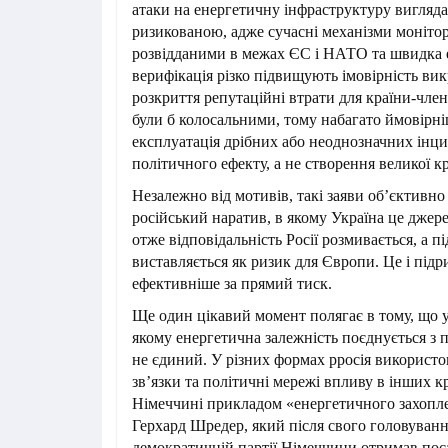
атаки на енергетичну інфраструктуру вигляда
ризикованою, адже сучасні механізми монітор
розвідданими в межах ЄС і НАТО та швидка 
верифікація різко підвищують імовірність ви
розкриття репутаційні втрати для країни-чле
були б колосальними, тому набагато ймовірн
експлуатація дрібних або неоднозначних інци
політичного ефекту, а не створення великої к
Незалежно від мотивів, такі заяви об’єктивн
російський наратив, в якому Україна це джере
отже відповідальність Росії розмивається, а 
виставляється як ризик для Європи. Це і підр
ефективніше за прямий тиск.
Ще один цікавий момент полягає в тому, що у
якому енергетична залежність поєднується з 
не єдиний. У різних формах рросія використо
зв’язки та політичні мережі впливу в інших к
Німеччині прикладом «енергетичного захопле
Герхард Шредер, який після свого головуванн
демократичній партії Німеччини отримав пос