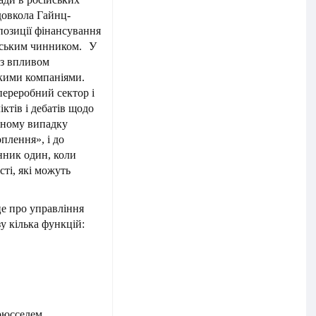
довкола Гайнц-
позиції фінансування
ійським чинником. У
 з впливом
ськими компаніями.
ереробний сектор і
ктів і дебатів щодо
жному випадку
плення», і до
енник один, коли
ті, які можуть
це про управління
у кілька функцій:
Брюсселем.