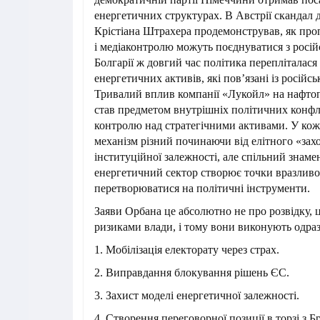
енергетичних структурах. В Австрії скандал 
Крістіана Штрахера продемонстрував, як про
і медіаконтролю можуть поєднуватися з рос
Болгарії ж довгий час політика перепліталася
енергетичних активів, які пов’язані із росій
Тривалий вплив компанії «Лукойл» на нафтоп
став предметом внутрішніх політичних конфлі
контролю над стратегічними активами. У ко
механізм різний починаючи від елітного «захо
інституційної залежності, але спільний знам
енергетичний сектор створює точки вразливос
перетворюватися на політичні інструменти.
Заяви Орбана це абсолютно не про розвідку, 
ризиками влади, і тому вони виконують одраз
1. Мобілізація електорату через страх.
2. Виправдання блокування рішень ЄС.
3. Захист моделі енергетичної залежності.
4. Створення переговорної позиції в торзі з 