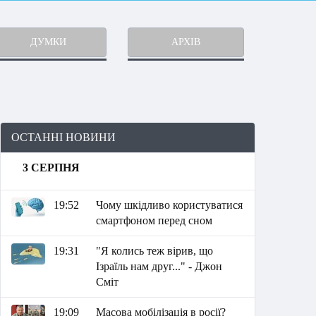
ДУМКИ
АРХІВ
ОСТАННІ НОВИНИ
3 СЕРПНЯ
19:52
Чому шкідливо користуватися
смартфоном перед сном
19:31
"Я колись теж вірив, що
Ізраїль нам друг..." - Джон
Сміт
19:09
Масова мобілізація в росії?