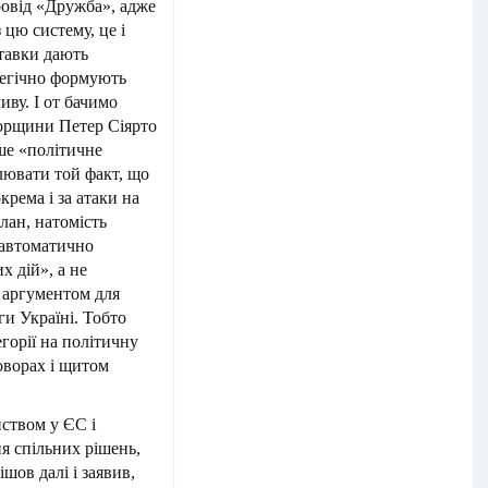
ровід «Дружба», адже
 цю систему, це і
тавки дають
тегічно формують
иву. І от бачимо
горщини Петер Сіярто
ише «політичне
лювати той факт, що
крема і за атаки на
лан, натомість
 автоматично
х дій», а не
є аргументом для
и Україні. Тобто
горії на політичну
оворах і щитом
ством у ЄС і
я спільних рішень,
шов далі і заявив,