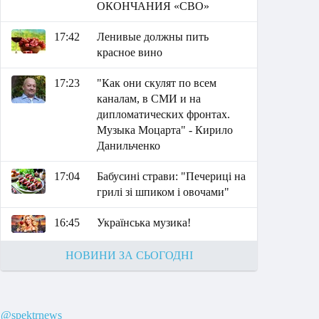
ОКОНЧАНИЯ «СВО»
17:42
Ленивые должны пить
красное вино
17:23
"Как они скулят по всем
каналам, в СМИ и на
дипломатических фронтах.
Музыка Моцарта" - Кирило
Данильченко
17:04
Бабусині страви: "Печериці на
грилі зі шпиком і овочами"
16:45
Українська музика!
НОВИНИ ЗА СЬОГОДНІ
@spektrnews