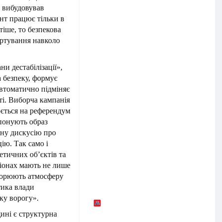
н вибудовував
ент працює тільки в
тіше, то безпекова
уртування навколо
и дестабілізації»,
а безпеку, формує
 автоматично підміняє
і. Виборча кампанія
юється на референдум
опонують образ
ьну дискусію про
ію. Так само і
етичних об’єктів та
гіонах мають не лише
творюють атмосферу
итика влади
ку ворогу».
ині є структурна