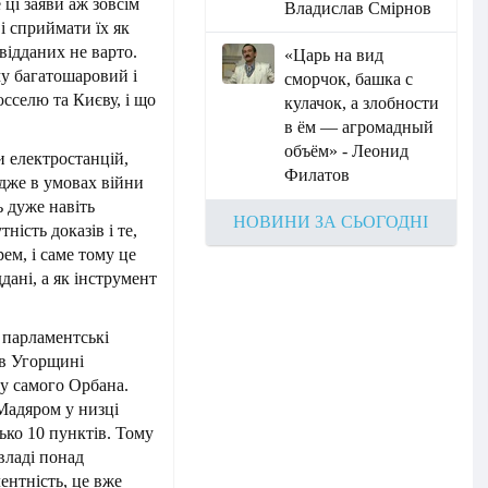
 ці заяви аж зовсім
Владислав Смірнов
і сприймати їх як
відданих не варто.
«Царь на вид
у багатошаровий і
сморчок, башка с
сселю та Києву, і що
кулачок, а злобности
в ём — агромадный
объём» - Леонид
и електростанцій,
Филатов
дже в умовах війни
ь дуже навіть
НОВИНИ ЗА СЬОГОДНІ
ність доказів і те,
ем, і саме тому це
дані, а як інструмент
 парламентські
 в Угорщині
у самого Орбана.
Мадяром у низці
ько 10 пунктів. Тому
владі понад
ентність, це вже