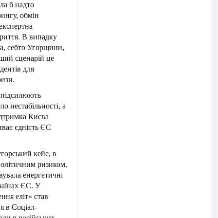
ла б надто
ингу, обмін
експертна
криття. В випадку
на, себто Угорщини,
іший сценарій це
дентів для
ризи.
о підсилюють
ло нестабільності, а
підтримка Києва
иває єдність ЄС
горський кейс, в
політичним ризиком,
вувала енергетичні
раїнах ЄС. У
ння еліт» став
я в Соціал-
ади в російських