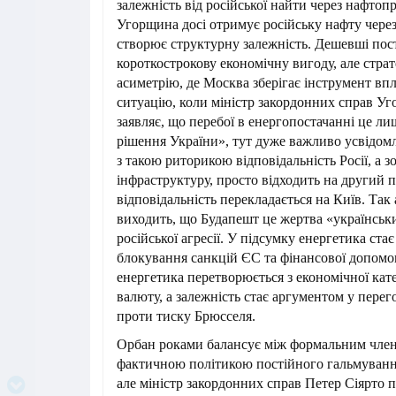
залежність від російської найти через нафтоп
Угорщина досі отримує російську нафту через
створює структурну залежність. Дешевші пос
короткострокову економічну вигоду, але стра
асиметрію, де Москва зберігає інструмент впл
ситуацію, коли міністр закордонних справ У
заявляє, що перебої в енергопостачанні це л
рішення України», тут дуже важливо усвідом
з такою риторикою відповідальність Росії, а зо
інфраструктуру, просто відходить на другий п
відповідальність перекладається на Київ. Так
виходить, що Будапешт це жертва «українськи
російської агресії. У підсумку енергетика ста
блокування санкцій ЄС та фінансової допомог
енергетика перетворюється з економічної кате
валюту, а залежність стає аргументом у перег
проти тиску Брюсселя.
Орбан роками балансує між формальним член
фактичною політикою постійного гальмуванн
але міністр закордонних справ Петер Сіярто пі