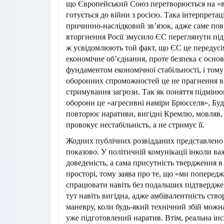
що Європейський Союз перетворюється на «ві
готується до війни з росією. Така інтерпрета
причинно-наслідковий зв’язок, адже саме по
вторгнення Росії змусило ЄС переглянути під
ж усвідомлюють той факт, що ЄС це передусі
економічне обʼєднання, проте безпека є осн
фундаментом економічної стабільності, і том
оборонних спроможностей це не прагнення ві
стримування загрози. Так як поняття підміню
оборони це «агресивні наміри Брюсселя», Бу
повторює наративи, вигідні Кремлю, мовляв,
провокує нестабільність, а не стримує її.
Жодних публічних розвідданих представлено н
показово. У політичній комунікації інколи в
доведеність, а сама присутність твердження 
просторі, тому заява про те, що «ми поперед
спрацювати навіть без подальших підтвердже
тут навіть вигідна, адже амбівалентність ство
маневру, коли будь-який технічний збій можн
уже підготовлений наратив. Втім, реальна ін