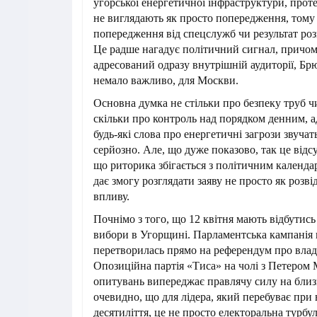
угорської енергетичної інфраструктури, проте
не виглядають як просто попередження, тому 
попередження від спецслужб чи результат роз
Це радше нагадує політичний сигнал, причом
адресований одразу внутрішній аудиторії, Брю
немало важливо, для Москви.
Основна думка не стільки про безпеку труб ч
скільки про контроль над порядком денним, а
будь-які слова про енергетичні загрози звучат
серйозно. Але, що дуже показово, так це відсут
що риторика збігається з політичним календар
дає змогу розглядати заяву не просто як розвід
впливу.
Почнімо з того, що 12 квітня мають відбутись
вибори в Угорщині. Парламентська кампанія
перетворилась прямо на референдум про влад
Опозиційна партія «Тиса» на чолі з Петером 
опитувань випереджає правлячу силу на близ
очевидно, що для лідера, який перебуває при 
десятиліття, це не просто електоральна турбул