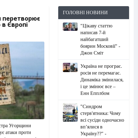
ГОЛОВНІ НОВИНИ
ан перетворює
 в Європі
"Цікаву статтю
написав 7-й
найбагатший
боярин Московії" -
Джон Сміт
Україна не програє.
росія не перемагає.
Динаміка змінилася,
і це змінює все –
Енн Епплбом
"Синдром
стерв'ятника: Чому
всі сусіди одночасно
істра Угорщини
вп’ялися в
тує атаки проти
Україну??" -