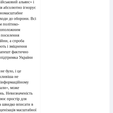
йськовий альянс» і
ція абсолютно ігнорує
вномасштабне
ходи до оборони. Всі
м політико-
овоположним
у посилення
йни, а спроба
ють і зміцнення
дапешт фактично
 підтримка України
е було, і це
ажливіша не
в інформаційному
жали», може
нь. Невизначеність
рює простір для
а швидко вписати в
сценізація масштабної