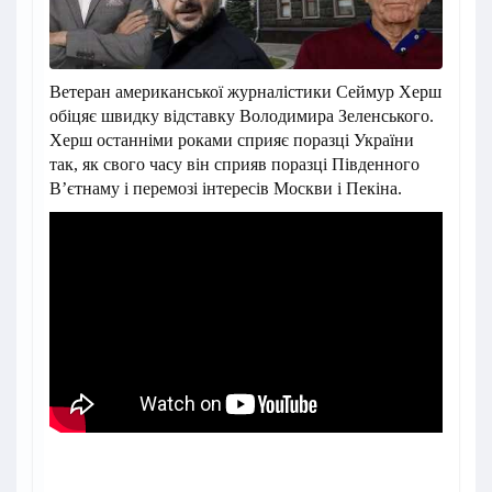
Ветеран американської журналістики Сеймур Херш
обіцяє швидку відставку Володимира Зеленського.
Херш останніми роками сприяє поразці України
так, як свого часу він
сприяв поразці Південного
В’єтнаму і перемозі інтересів Москви і Пекіна.