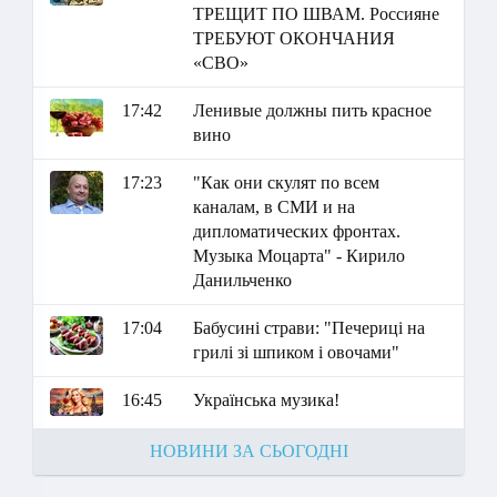
ТРЕЩИТ ПО ШВАМ. Россияне
ТРЕБУЮТ ОКОНЧАНИЯ
«СВО»
17:42
Ленивые должны пить красное
вино
17:23
"Как они скулят по всем
каналам, в СМИ и на
дипломатических фронтах.
Музыка Моцарта" - Кирило
Данильченко
17:04
Бабусині страви: "Печериці на
грилі зі шпиком і овочами"
16:45
Українська музика!
НОВИНИ ЗА СЬОГОДНІ