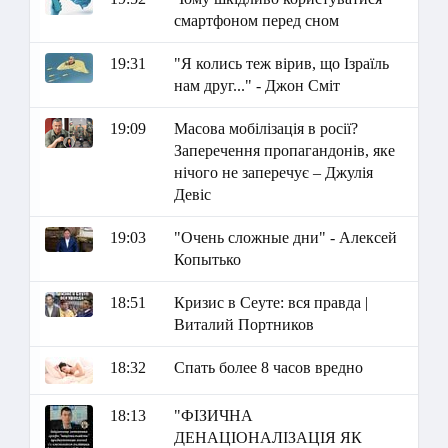
смартфоном перед сном
19:31
"Я колись теж вірив, що Ізраїль
нам друг..." - Джон Сміт
19:09
Масова мобілізація в росії?
Заперечення пропагандонів, яке
нічого не заперечує – Джулія
Девіс
19:03
"Очень сложные дни" - Алексей
Копытько
18:51
Кризис в Сеуте: вся правда |
Виталий Портников
18:32
Спать более 8 часов вредно
18:13
"ФІЗИЧНА
ДЕНАЦІОНАЛІЗАЦІЯ ЯК