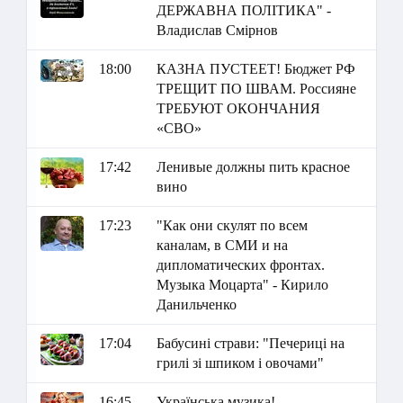
ДЕРЖАВНА ПОЛІТИКА" -
Владислав Смірнов
18:00
КАЗНА ПУСТЕЕТ! Бюджет РФ
ТРЕЩИТ ПО ШВАМ. Россияне
ТРЕБУЮТ ОКОНЧАНИЯ
«СВО»
17:42
Ленивые должны пить красное
вино
17:23
"Как они скулят по всем
каналам, в СМИ и на
дипломатических фронтах.
Музыка Моцарта" - Кирило
Данильченко
17:04
Бабусині страви: "Печериці на
грилі зі шпиком і овочами"
16:45
Українська музика!