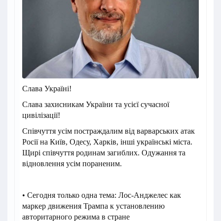
Слава Україні!
Слава захисникам України та усієї сучасної
цивілізації!
Співчуття усім постраждалим від варварських атак
Росії на Київ, Одесу, Харків, інші українські міста.
Щирі співчуття родинам загиблих. Одужання та
відновлення усім пораненим.
• Сегодня только одна тема: Лос-Анджелес как
маркер движения Трампа к установлению
авторитарного режима в стране