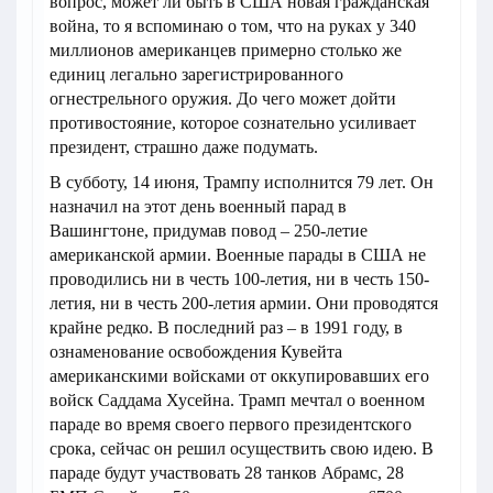
вопрос, может ли быть в США новая гражданская
война, то я вспоминаю о том, что на руках у 340
миллионов американцев примерно столько же
единиц легально зарегистрированного
огнестрельного оружия. До чего может дойти
противостояние, которое сознательно усиливает
президент, страшно даже подумать.
В субботу, 14 июня, Трампу исполнится 79 лет. Он
назначил на этот день военный парад в
Вашингтоне, придумав повод – 250-летие
американской армии. Военные парады в США не
проводились ни в честь 100-летия, ни в честь 150-
летия, ни в честь 200-летия армии. Они проводятся
крайне редко. В последний раз – в 1991 году, в
ознаменование освобождения Кувейта
американскими войсками от оккупировавших его
войск Саддама Хусейна. Трамп мечтал о военном
параде во время своего первого президентского
срока, сейчас он решил осуществить свою идею. В
параде будут участвовать 28 танков Абрамс, 28