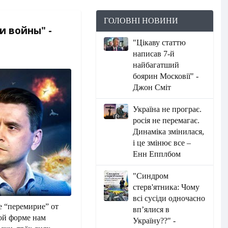
ГОЛОВНІ НОВИНИ
и войны" -
"Цікаву статтю
написав 7-й
найбагатший
боярин Московії" -
Джон Сміт
Україна не програє.
росія не перемагає.
Динаміка змінилася,
і це змінює все –
Енн Епплбом
"Синдром
стерв'ятника: Чому
всі сусіди одночасно
е “перемирие” от
вп’ялися в
ой форме нам
Україну??" -