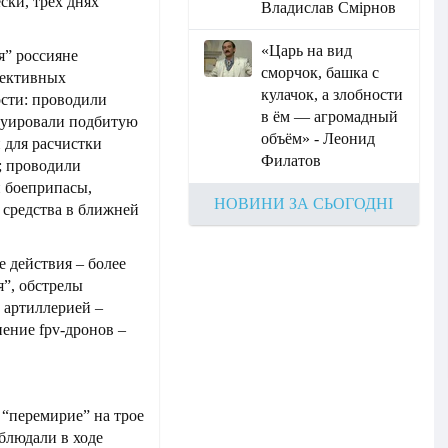
ески, трёх днях
Владислав Смірнов
«Царь на вид
я” россияне
сморчок, башка с
фективных
кулачок, а злобности
сти: проводили
в ём — агромадный
акуировали подбитую
объём» - Леонид
и для расчистки
Филатов
; проводили
и боеприпасы,
НОВИНИ ЗА СЬОГОДНІ
 средства в ближней
 действия – более
я”, обстрелы
 артиллерией –
нение fpv-дронов –
 “перемирие” на трое
аблюдали в ходе