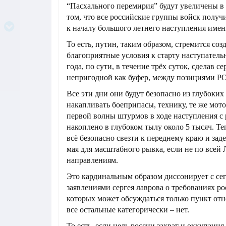
“Пасхального перемирия” будут увеличены в т
том, что все российские группы войск получ
к началу большого летнего наступления имен
То есть, путин, таким образом, стремится со
благоприятные условия к старту наступател
года, по сути, в течение трёх суток, сделав с
непригодной как буфер, между позициями Р
Все эти дни они будут безопасно из глубоких
накапливать боеприпасы, технику, те же мот
первой волны штурмов в ходе наступления с 
накоплено в глубоком тылу около 5 тысяч. Те
всё безопасно свезти к переднему краю и зад
мая для масштабного рывка, если не по всей
направлениям.
Это кардинальным образом диссонирует с с
заявлениями сергея лаврова о требованиях ро
которых может обсуждаться только пункт от
все остальные категорически – нет.
То есть, если цель россии захват и оккупаци