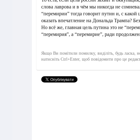
слова лаврова и в чём мы никогда не сомневал
“перемирии” тогда говорит путин и, с какой
оказать впечатление на Дональда Трампа? Без
Но всё же, главная цель путина это не “пере
“перемирия”, а “перемирие”, ради продолже
Якщо Ви помітили помилку, виділіть, будь ласка, н
натисніть Ctrl+Enter, щоб повідомити про це редак