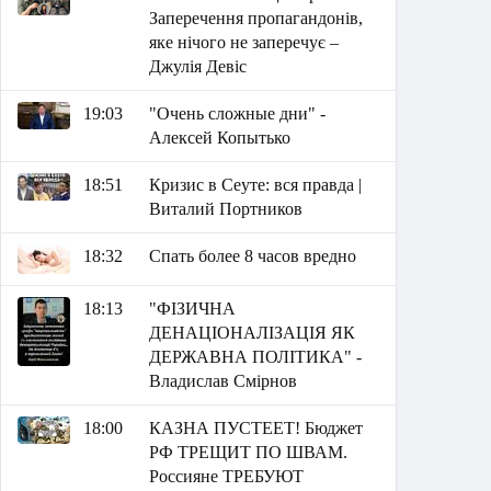
Заперечення пропагандонів,
яке нічого не заперечує –
Джулія Девіс
19:03
"Очень сложные дни" -
Алексей Копытько
18:51
Кризис в Сеуте: вся правда |
Виталий Портников
18:32
Спать более 8 часов вредно
18:13
"ФІЗИЧНА
ДЕНАЦІОНАЛІЗАЦІЯ ЯК
ДЕРЖАВНА ПОЛІТИКА" -
Владислав Смірнов
18:00
КАЗНА ПУСТЕЕТ! Бюджет
РФ ТРЕЩИТ ПО ШВАМ.
Россияне ТРЕБУЮТ