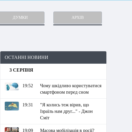
ДУМКИ
АРХІВ
ОСТАННІ НОВИНИ
3 СЕРПНЯ
19:52
Чому шкідливо користуватися
смартфоном перед сном
19:31
"Я колись теж вірив, що
Ізраїль нам друг..." - Джон
Сміт
19:09
Масова мобілізація в росії?