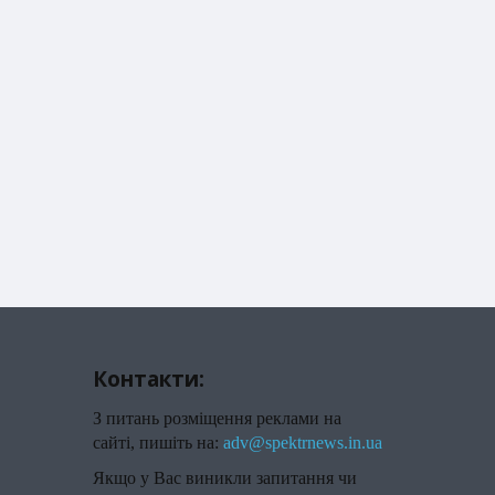
Контакти:
З питань розміщення реклами на
сайті, пишіть на:
adv@spektrnews.in.ua
Якщо у Вас виникли запитання чи