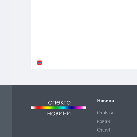
Новини
Стрічка
новин
Статті