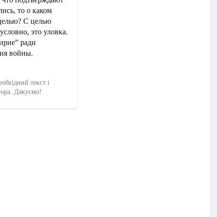
ись, то о каком
 целью? С целью
условно, это уловка.
мирие” ради
ния войны.
еобхідний текст і
тора. Дякуємо!