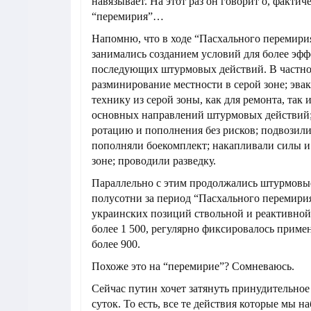
навязывает. На этот раз он говорит о, фактич
“перемирия”…
Напомню, что в ходе “Пасхального перемири
занимались созданием условий для более эф
последующих штурмовых действий. В частно
разминирование местности в серой зоне; эв
технику из серой зоны, как для ремонта, так 
основных направлений штурмовых действий
ротацию и пополнения без рисков; подвозил
пополняли боекомплект; накапливали силы и
зоне; проводили разведку.
Параллельно с этим продолжались штурмовые
полусотни за период “Пасхального перемири
украинских позиций ствольной и реактивной
более 1 500, регулярно фиксировалось приме
более 900.
Похоже это на “перемирие”? Сомневаюсь.
Сейчас путин хочет затянуть принудительное
суток. То есть, все те действия которые мы н