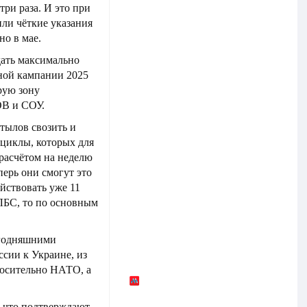
ри раза. И это при
или чёткие указания
но в мае.
здать максимально
ьной кампании 2025
ерую зону
ОВ и СОУ.
 тылов свозить и
оциклы, которых для
расчётом на неделю
перь они смогут это
ействовать уже 11
 ЛБС, то по основным
егодняшними
ссии к Украине, из
носительно НАТО, а
я, что подтверждают