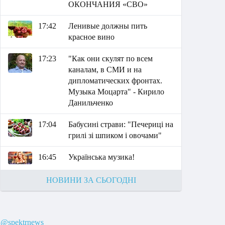
ОКОНЧАНИЯ «СВО»
17:42
Ленивые должны пить
красное вино
17:23
"Как они скулят по всем
каналам, в СМИ и на
дипломатических фронтах.
Музыка Моцарта" - Кирило
Данильченко
17:04
Бабусині страви: "Печериці на
грилі зі шпиком і овочами"
16:45
Українська музика!
НОВИНИ ЗА СЬОГОДНІ
@spektrnews