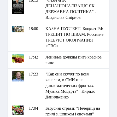
18:13
"ФІЗИЧНА
ДЕНАЦІОНАЛІЗАЦІЯ ЯК
ДЕРЖАВНА ПОЛІТИКА" -
Владислав Смірнов
18:00
КАЗНА ПУСТЕЕТ! Бюджет РФ
ТРЕЩИТ ПО ШВАМ. Россияне
ТРЕБУЮТ ОКОНЧАНИЯ
«СВО»
17:42
Ленивые должны пить красное
вино
17:23
"Как они скулят по всем
каналам, в СМИ и на
дипломатических фронтах.
Музыка Моцарта" - Кирило
Данильченко
17:04
Бабусині страви: "Печериці на
грилі зі шпиком і овочами"