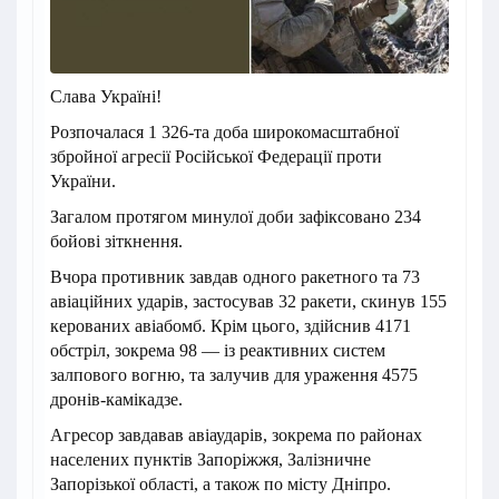
Слава Україні!
Розпочалася 1 326-та доба широкомасштабної
збройної агресії Російської Федерації проти
України.
Загалом протягом минулої доби зафіксовано 234
бойові зіткнення.
Вчора противник завдав одного ракетного та 73
авіаційних ударів, застосував 32 ракети, скинув 155
керованих авіабомб. Крім цього, здійснив 4171
обстріл, зокрема 98 — із реактивних систем
залпового вогню, та залучив для ураження 4575
дронів-камікадзе.
Агресор завдавав авіаударів, зокрема по районах
населених пунктів Запоріжжя, Залізничне
Запорізької області, а також по місту Дніпро.