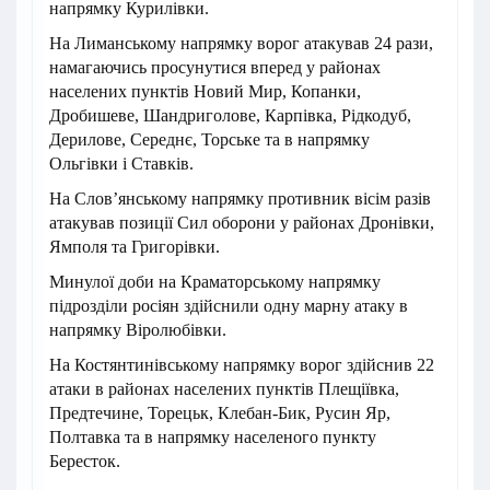
напрямку Курилівки.
На Лиманському напрямку ворог атакував 24 рази,
намагаючись просунутися вперед у районах
населених пунктів Новий Мир, Копанки,
Дробишеве, Шандриголове, Карпівка, Рідкодуб,
Дерилове, Середнє, Торське та в напрямку
Ольгівки і Ставків.
На Слов’янському напрямку противник вісім разів
атакував позиції Сил оборони у районах Дронівки,
Ямполя та Григорівки.
Минулої доби на Краматорському напрямку
підрозділи росіян здійснили одну марну атаку в
напрямку Віролюбівки.
На Костянтинівському напрямку ворог здійснив 22
атаки в районах населених пунктів Плещіївка,
Предтечине, Торецьк, Клебан-Бик, Русин Яр,
Полтавка та в напрямку населеного пункту
Бересток.