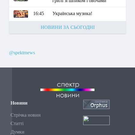
грилі зі шпиком і овочами"
16:45
Українська музика!
НОВИНИ ЗА СЬОГОДНІ
@spektrnews
Новини
Стрічка новин
Статті
Думки