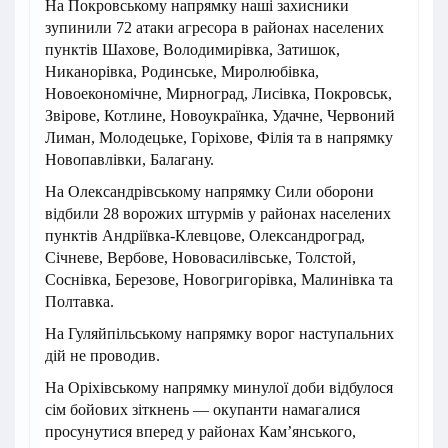
На Покровському напрямку наші захисники
зупинили 72 атаки агресора в районах населених
пунктів Шахове, Володимирівка, Затишок,
Никанорівка, Родинське, Миролюбівка,
Новоекономічне, Мирноград, Лисівка, Покровськ,
Звірове, Котлине, Новоукраїнка, Удачне, Червоний
Лиман, Молодецьке, Горіхове, Філія та в напрямку
Новопавлівки, Балагану.
На Олександрівському напрямку Сили оборони
відбили 28 ворожих штурмів у районах населених
пунктів Андріївка-Клевцове, Олександроград,
Січневе, Вербове, Нововасилівське, Толстой,
Соснівка, Березове, Новогригорівка, Малинівка та
Полтавка.
На Гуляйпільському напрямку ворог наступальних
дій не проводив.
На Оріхівському напрямку минулої доби відбулося
сім бойових зіткнень — окупанти намагалися
просунутися вперед у районах Кам’янського,