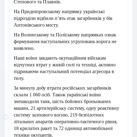
Степового та Плавнів.
На Придніпровському напрямку українські
підрозділи відбили п’ять атак загарбників у бік
Антонівського мосту.
На Волинському та Поліському напрямках ознак
формування наступальних угруповань ворога не
виявлено.
Наші воїни завдають окупаційним військам
відчутних втрат у живій силі та техніці, активно
підриваючи наступальний потенціал агресора в
тилу.
За минулу добу втрати російських загарбників
склали 1 060 осіб. Також українські воїни
знешкодили танк, шість бойових броньованих
машин, 21 артилерійську систему, одну реактивну
систему залпового вогню, 219 безпілотних
літальних апаратів оперативно-тактичного рівня,
18 крилатих ракет та 72 одиниці автомобільної
техніки окупантів.