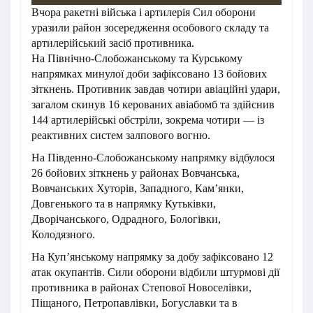
Вчора ракетні війська і артилерія Сил оборони
уразили район зосередження особового складу та
артилерійський засіб противника.
На Північно-Слобожанському та Курському
напрямках минулої доби зафіксовано 13 бойових
зіткнень. Противник завдав чотири авіаційні удари,
загалом скинув 16 керованих авіабомб та здійснив
144 артилерійські обстріли, зокрема чотири — із
реактивних систем залпового вогню.
На Південно-Слобожанському напрямку відбулося
26 бойових зіткнень у районах Вовчанська,
Вовчанських Хуторів, Западного, Кам’янки,
Довгенького та в напрямку Кутьківки,
Дворічанського, Одрадного, Бологівки,
Колодязного.
На Куп’янському напрямку за добу зафіксовано 12
атак окупантів. Сили оборони відбили штурмові дії
противника в районах Степової Новоселівки,
Піщаного, Петропавлівки, Богуславки та в