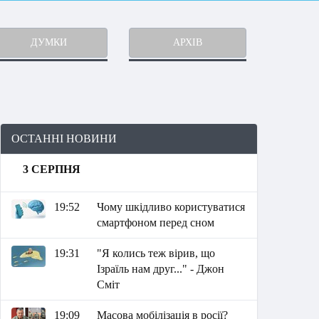
ДУМКИ
АРХІВ
ОСТАННІ НОВИНИ
3 СЕРПНЯ
19:52
Чому шкідливо користуватися
смартфоном перед сном
19:31
"Я колись теж вірив, що
Ізраїль нам друг..." - Джон
Сміт
19:09
Масова мобілізація в росії?