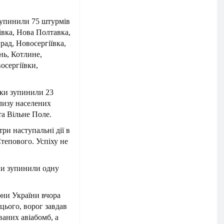
зупинили 75 штурмів
івка, Нова Полтавка,
ад, Новосергіївка,
нь, Котлине,
осергіївки,
ки зупинили 23
лизу населених
та Вільне Поле.
ри наступальні дії в
тепового. Успіху не
и зупинили одну
они України вчора
 цього, ворог завдав
ваних авіабомб, а