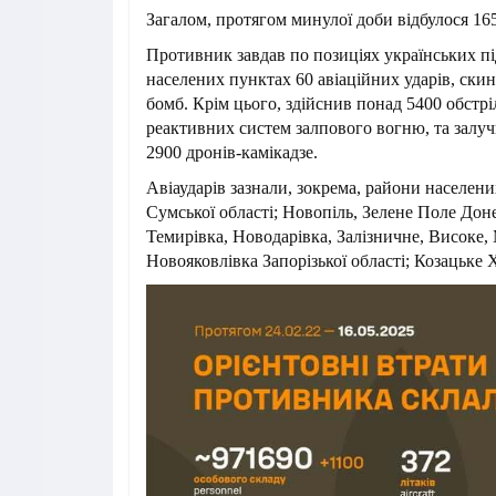
Загалом, протягом минулої доби відбулося 16
Противник завдав по позиціях українських під
населених пунктах 60 авіаційних ударів, ск
бомб. Крім цього, здійснив понад 5400 обстріл
реактивних систем залпового вогню, та залу
2900 дронів-камікадзе.
Авіаударів зазнали, зокрема, райони населен
Сумської області; Новопіль, Зелене Поле Доне
Темирівка, Новодарівка, Залізничне, Високе,
Новояковлівка Запорізької області; Козацьке Х