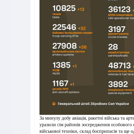
За минулу добу авіація, ракетні війська та ар
уразили сім районів зосередження особового 
військової техніки, склад боєприпасів та ще 