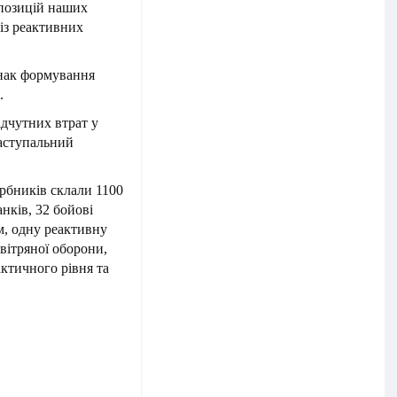
 позицій наших
 із реактивних
нак формування
.
ідчутних втрат у
наступальний
арбників склали 1100
нків, 32 бойові
м, одну реактивну
вітряної оборони,
актичного рівня та