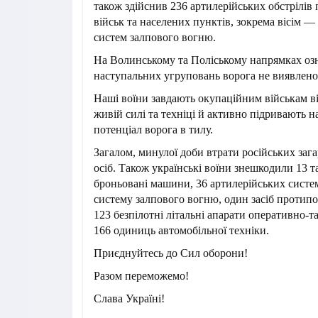
також здійснив 236 артилерійських обстрілів
військ та населених пунктів, зокрема вісім —
систем залпового вогню.
На Волинському та Поліському напрямках оз
наступальних угруповань ворога не виявлено
Наші воїни завдають окупаційним військам в
живій силі та техніці й активно підривають 
потенціал ворога в тилу.
Загалом, минулої доби втрати російських заг
осіб. Також українські воїни знешкодили 13 та
броньовані машини, 36 артилерійських систе
систему залпового вогню, один засіб протипо
123 безпілотні літальні апарати оперативно-т
166 одиниць автомобільної техніки.
Приєднуйтесь до Сил оборони!
Разом переможемо!
Слава Україні!