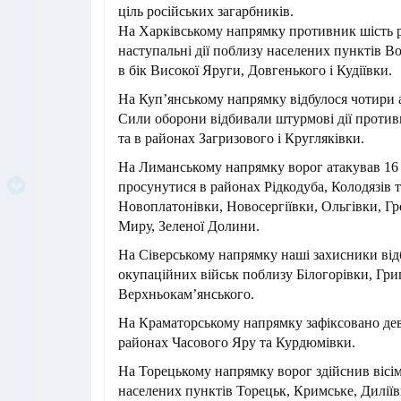
ціль російських загарбників.
На Харківському напрямку противник шість 
наступальні дії поблизу населених пунктів Во
в бік Високої Яруги, Довгенького і Кудіївки.
На Куп’янському напрямку відбулося чотири 
Сили оборони відбивали штурмові дії против
та в районах Загризового і Кругляківки.
На Лиманському напрямку ворог атакував 16 
просунутися в районах Рідкодуба, Колодязів 
Новоплатонівки, Новосергіївки, Ольгівки, Гр
Миру, Зеленої Долини.
На Сіверському напрямку наші захисники ві
окупаційних військ поблизу Білогорівки, Гри
Верхньокам’янського.
На Краматорському напрямку зафіксовано дев
районах Часового Яру та Курдюмівки.
На Торецькому напрямку ворог здійснив вісім
населених пунктів Торецьк, Кримське, Диліївк