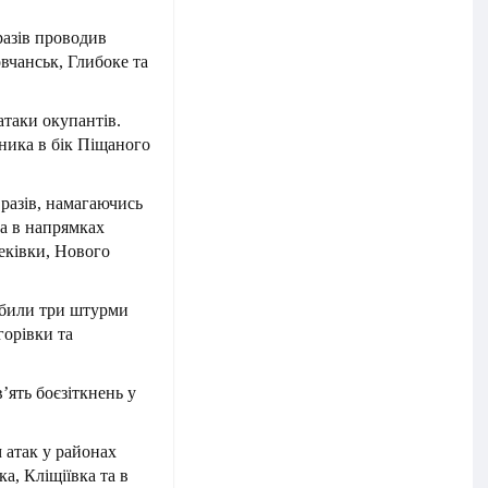
разів проводив
вчанськ, Глибоке та
атаки окупантів.
ника в бік Піщаного
разів, намагаючись
та в напрямках
еківки, Нового
дбили три штурми
горівки та
’ять боєзіткнень у
 атак у районах
а, Кліщіївка та в