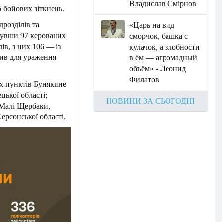
Владислав Смірнов
5 бойових зіткнень.
розділів та
«Царь на вид
инувши 97 керованих
сморчок, башка с
ів, з них 106 — із
кулачок, а злобности
чив для ураження
в ём — агромадный
объём» - Леонид
Филатов
их пунктів Бунякине
цької області;
НОВИНИ ЗА СЬОГОДНІ
 Малі Щербаки,
ерсонської області.