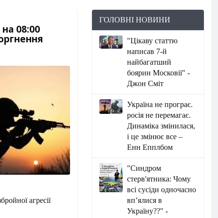
ГОЛОВНІ НОВИНИ
на 08:00
торгнення
"Цікаву статтю
написав 7-й
найбагатший
боярин Московії" -
Джон Сміт
Україна не програє.
росія не перемагає.
Динаміка змінилася,
і це змінює все –
Енн Епплбом
"Синдром
стерв'ятника: Чому
всі сусіди одночасно
вп’ялися в
бройної агресії
Україну??" -