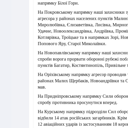
напрямку Білої Гори.
На Покровському напрямку наші захисники 
агресора у районах населених пунктів Малин
Миролюбівка, Єлизаветівка, Лисівка, Мирногр
Удачне, Новоолександрівка, Андріївка, Промі
Котлярівка, Троїцьке та в напрямках Зорі, Нов
Попового Яру, Старої Миколаївки.
На Новопавлівському напрямку наші захисни
спроби ворога прорвати оборонні рубежі поб
пунктів Багатир, Костянтинопіль, Привільне 
На Оріхівському напрямку агресор проводив т
районах Малих Щербаків, Новоандріївки та С
мав.
На Придніпровському напрямку Сили оборон
спробу противника просунутися вперед.
На Курському напрямку підрозділи Сил обор
відбили 14 атак російських загарбників. Крім
12 авіаційних ударів із застосуванням 18 керо