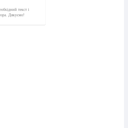
еобхідний текст і
тора. Дякуємо!