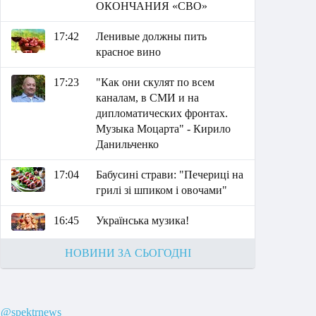
ОКОНЧАНИЯ «СВО»
17:42
Ленивые должны пить
красное вино
17:23
"Как они скулят по всем
каналам, в СМИ и на
дипломатических фронтах.
Музыка Моцарта" - Кирило
Данильченко
17:04
Бабусині страви: "Печериці на
грилі зі шпиком і овочами"
16:45
Українська музика!
НОВИНИ ЗА СЬОГОДНІ
@spektrnews