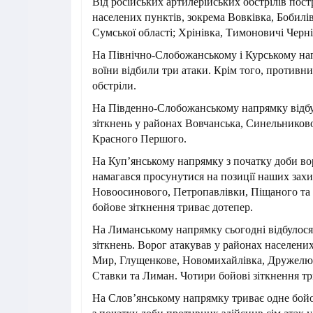
Від російських артилерійських обстрілів пос
населених пунктів, зокрема Вовківка, Бобилі
Сумської області; Хрінівка, Тимоновичі Черніг
На Північно-Слобожанському і Курському нап
воїни відбили три атаки. Крім того, противни
обстріли.
На Південно-Слобожанському напрямку відбу
зіткнень у районах Вовчанська, Синельниково
Красного Першого.
На Куп’янському напрямку з початку доби вор
намагався просунутися на позиції наших захи
Новоосинового, Петропавлівки, Піщаного та
бойове зіткнення триває дотепер.
На Лиманському напрямку сьогодні відбулося
зіткнень. Ворог атакував у районах населени
Мир, Глущенкове, Новомихайлівка, Дружелюбі
Ставки та Лиман. Чотири бойові зіткнення т
На Слов’янському напрямку триває одне бойо