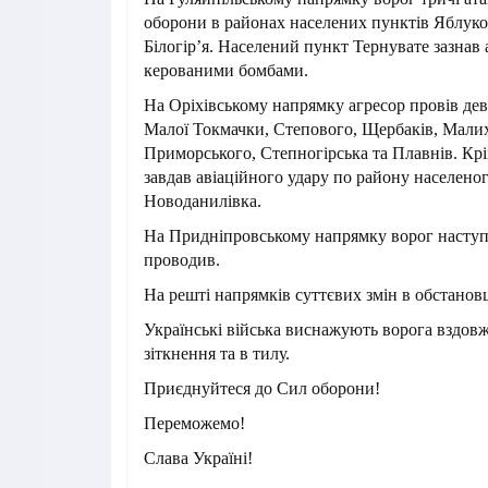
оборони в районах населених пунктів Яблуко
Білогір’я. Населений пункт Тернувате зазнав 
керованими бомбами.
На Оріхівському напрямку агресор провів дев
Малої Токмачки, Степового, Щербаків, Мали
Приморського, Степногірська та Плавнів. Кр
завдав авіаційного удару по району населено
Новоданилівка.
На Придніпровському напрямку ворог наступ
проводив.
На решті напрямків суттєвих змін в обстановц
Українські війська виснажують ворога вздовж 
зіткнення та в тилу.
Приєднуйтеся до Сил оборони!
Переможемо!
Слава Україні!