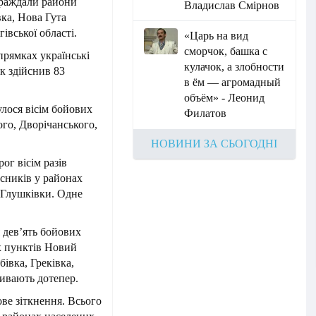
траждали райони
Владислав Смірнов
вка, Нова Гута
івської області.
«Царь на вид
сморчок, башка с
рямках українські
кулачок, а злобности
к здійснив 83
в ём — агромадный
объём» - Леонид
лося вісім бойових
Филатов
го, Дворічанського,
НОВИНИ ЗА СЬОГОДНІ
ог вісім разів
сників у районах
 Глушківки. Одне
 дев’ять бойових
х пунктів Новий
вка, Греківка,
ривають дотепер.
ве зіткнення. Всього