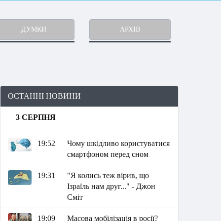
ДУМКИ
АРХІВ
ОСТАННІ НОВИНИ
3 СЕРПНЯ
19:52
Чому шкідливо користуватися
смартфоном перед сном
19:31
"Я колись теж вірив, що
Ізраїль нам друг..." - Джон
Сміт
19:09
Масова мобілізація в росії?