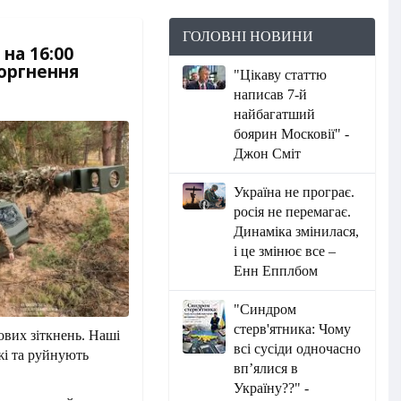
ГОЛОВНІ НОВИНИ
на 16:00
торгнення
"Цікаву статтю
написав 7-й
найбагатший
боярин Московії" -
Джон Сміт
Україна не програє.
росія не перемагає.
Динаміка змінилася,
і це змінює все –
Енн Епплбом
"Синдром
стерв'ятника: Чому
ових зіткнень. Наші
всі сусіди одночасно
жі та руйнують
вп’ялися в
Україну??" -