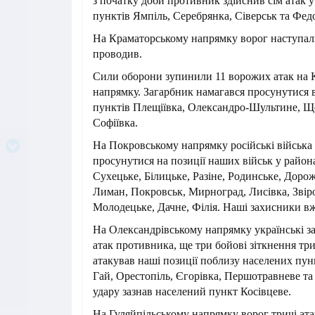
з початку доби противник здійснив сім атак 
пунктів Ямпіль, Серебрянка, Сіверськ та Федо
На Краматорському напрямку ворог наступал
проводив.
Сили оборони зупинили 11 ворожих атак на 
напрямку. Загарбник намагався просунутися 
пунктів Плещіївка, Олександро-Шультине, Щ
Софіївка.
На Покровському напрямку російські війська 
просунутися на позиції наших військ у район
Сухецьке, Білицьке, Разіне, Родинське, Доро
Лиман, Покровськ, Мирноград, Лисівка, Звіро
Молодецьке, Дачне, Філія. Наші захисники вж
На Олександрівському напрямку українські з
атак противника, ще три бойові зіткнення тр
атакував наші позиції поблизу населених пун
Гай, Орестопіль, Єгорівка, Першотравневе та
удару зазнав населений пункт Косівцеве.
На Гуляйпільському напрямку ворог тричі ата