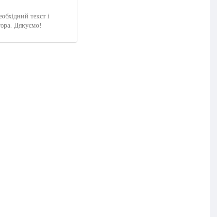
еобхідний текст і
тора. Дякуємо!