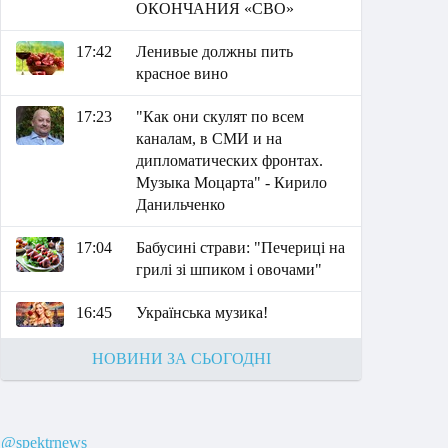
ОКОНЧАНИЯ «СВО»
17:42
Ленивые должны пить
красное вино
17:23
"Как они скулят по всем
каналам, в СМИ и на
дипломатических фронтах.
Музыка Моцарта" - Кирило
Данильченко
17:04
Бабусині страви: "Печериці на
грилі зі шпиком і овочами"
16:45
Українська музика!
НОВИНИ ЗА СЬОГОДНІ
@spektrnews