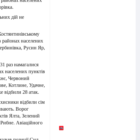
у районах населених
рівка.
ьних дій не
Костянтинівському
в районах населених
ербинівка, Русин Яр,
31 раз намагалися
ах населених пунктів
жнє, Червоний
ве, Котлине, Удачне,
е відбили 28 атак.
ахисники відбили сім
ивають. Ворог
ктів Ялта, Зелений
 Рибне. Авіаційного
кував позиції Сил