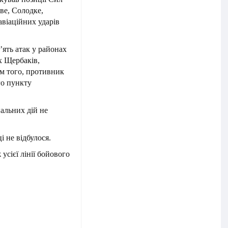
ве, Солодке,
авіаційних ударів
’ять атак у районах
х Щербаків,
ім того, противник
го пункту
альних дій не
і не відбулося.
усієї лінії бойового